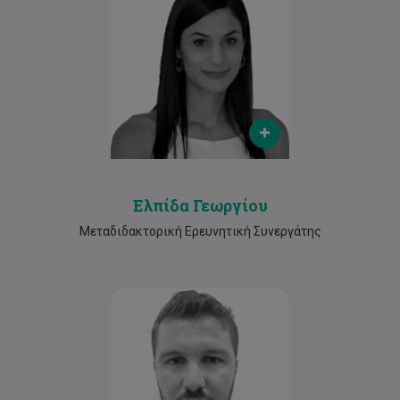
Email
es.georgiou@cut.ac.cy
Phone
25245013
Ελπίδα Γεωργίου
Μεταδιδακτορική Ερευνητική Συνεργάτης
Email
evagoras.evagorou@cut.ac.cy