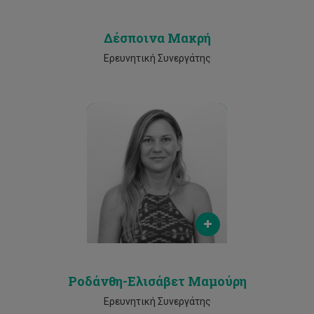
Δέσποινα Μακρή
Ερευνητική Συνεργάτης
Email
rodanthi.mamouri@cut.ac.cy
Phone
2500 2247
Ροδάνθη-Ελισάβετ Μαμούρη
Ερευνητική Συνεργάτης