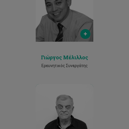
Email
georgios.n.melillos@cut.ac.cy
Phone
96428378
Γιώργος Μέλιλλος
Ερευνητικός Συνεργάτης
Email
silas.michaelides@cut.ac.cy
Phone