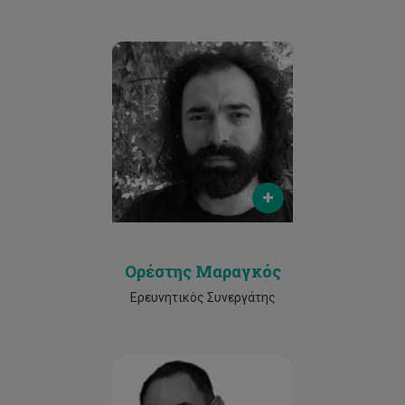
Email
orestes.marangos@cut.ac.cy
Phone
2524 5006
Ορέστης Μαραγκός
Ερευνητικός Συνεργάτης