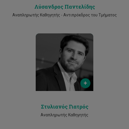
Λύσανδρος Παντελίδης
Αναπληρωτής Καθηγητής - Αντιπρόεδρος του Τμήματος
Email
stylianos.yiatros@cut.ac.cy
Phone
25002094
Στυλιανός Γιατρός
Αναπληρωτής Καθηγητής