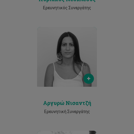
Ερευνητικός Συνεργάτης
Email
argyro.nisantzi@cut.ac.cy
Phone
2500 2248
Αργυρώ Νισαντζή
Ερευνητική Συνεργάτης