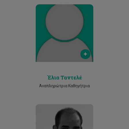
Email
elia.tantele@cut.ac.cy
Phone
25002523
Έλια Ταντελέ
Αναπληρώτρια Καθηγήτρια
Email