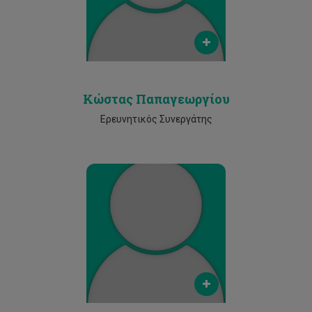
Phone
2500 2248
Κώστας Παπαγεωργίου
Ερευνητικός Συνεργάτης
Email
andreas.papachristodoulou@cut.ac.cy
Phone
2500 2248