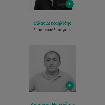
96428378
Σίλας Μιχαηλίδης
Ερευνητικός Συνεργάτης
Email
kyriacos.neocleous@cut.ac.cy
Phone
96428378
Κυριάκος Νεοκλέους