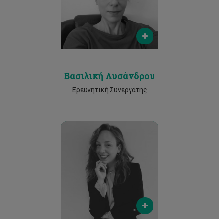
Phone
25002500
Βασιλική Λυσάνδρου
Ερευνητική Συνεργάτης
Email
dn.makri@edu.cut.ac.cy
Phone
25002500