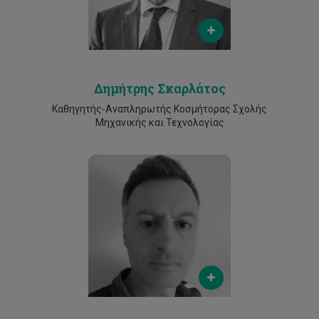
Phone
25002360
Δημήτρης Σκαρλάτος
Καθηγητής-Αναπληρωτής Κοσμήτορας Σχολής
Μηχανικής και Τεχνολογίας
Email
lysandros.pantelidis@cut.ac.cy
Phone
2500 2271