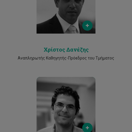
chris.danezis@cut.ac.cy
Phone
25002352
Χρίστος Δανέζης
Αναπληρωτής Καθηγητής-Πρόεδρος του Τμήματος
Email
athos.agapiou@cut.ac.cy
Phone
25002500