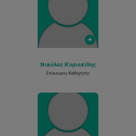
Email
nicholas.kyriakides@cut.ac.cy
Phone
2500 2356
Νικόλας Κυριακίδης
Επίκουρος Καθηγητής
Email
dimitris.antoniadis@cut.ac.cy