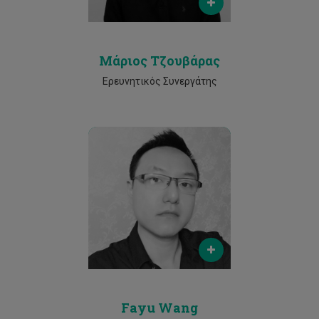
2500 2006
Μάριος Τζουβάρας
Ερευνητικός Συνεργάτης
Email
fayu.wang@cut.ac.cy
Phone
96031718
Fayu Wang