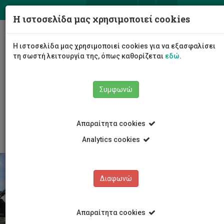
ΕΛ
EN
Η ιστοσελίδα μας χρησιμοποιεί cookies
Togg
Η ιστοσελίδα μας χρησιμοποιεί cookies για να εξασφαλίσει
navig
τη σωστή λειτουργία της, όπως καθορίζεται
εδώ
.
Σχολές
Σχολή Μηχανικής και Τεχνολογίας
Συμφωνώ
Τμήμα Πολιτικών Μηχανικών και Μηχανικών
Γεωπληροφορικής
Προσωπικό
Απαραίτητα cookies
Analytics cookies
Διαφωνώ
Απαραίτητα cookies