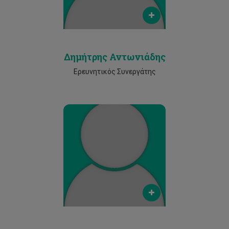
Phone
2500 2356
Δημήτρης Αντωνιάδης
Ερευνητικός Συνεργάτης
Email
renos.votsis@cut.ac.cy
Phone
2500 2345