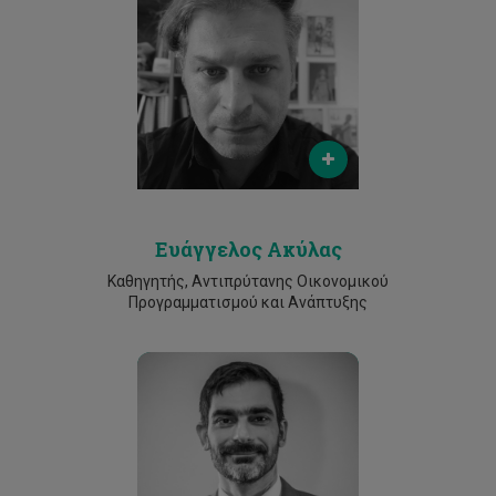
Email
evangelos.akylas@cut.ac.cy
Phone
25002264
Ευάγγελος Ακύλας
Καθηγητής, Αντιπρύτανης Οικονομικού
Προγραμματισμού και Ανάπτυξης
Email
dimitrios.skarlatos@cut.ac.cy