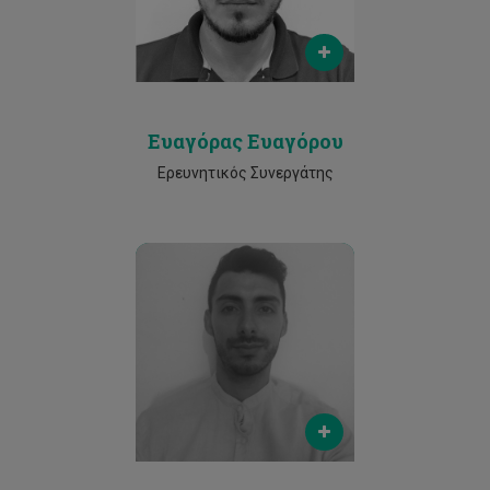
Phone
25002152
Ευαγόρας Ευαγόρου
Ερευνητικός Συνεργάτης
Email
c.theocharidis@cut.ac.cy
Phone
25002500