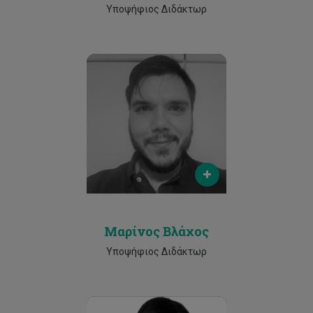
Υποψήφιος Διδάκτωρ
Email
marinos.vlachos@edu.cut.ac.cy
Phone
96031718
Μαρίνος Βλάχος
Υποψήφιος Διδάκτωρ