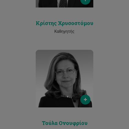
25002616
Κρίστης Χρυσοστόμου
Καθηγητής
Email
t.onoufriou@cut.ac.cy
Phone
25002547
Τούλα Ονουφρίου