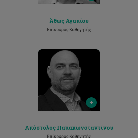
Άθως Αγαπίου
Επίκουρος Καθηγητής
Email
a.papakonstantinou@cut.ac.cy
Phone
25002184
Απόστολος Παπακωνσταντίνου
Επίκουρος Καθηγητής