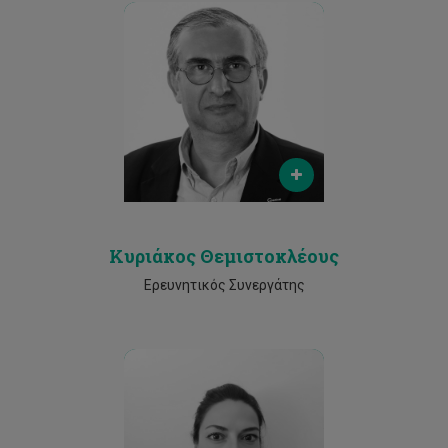
Email
k.themistocleous@cut.ac.cy
Phone
2500 2345
Κυριάκος Θεμιστοκλέους
Ερευνητικός Συνεργάτης
Email
vasiliki.lysandrou@cut.ac.cy