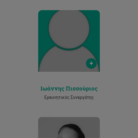
Email
ioannis.pissourios@cut.ac.cy
Phone
25002354
Ιωάννης Πισσούριος
Ερευνητικός Συνεργάτης
Email