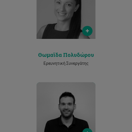
thomaida.polydorou@cut.ac.cy
Phone
25002354
Θωμαϊδα Πολυδώρου
Ερευνητική Συνεργάτης
Email
marios.tzouvaras@cut.ac.cy
Phone