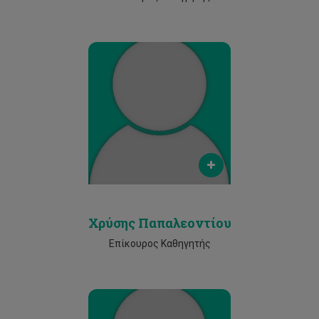
Email
c.papaleontiou@cut.ac.cy
Phone
25002126
Χρύσης Παπαλεοντίου
Επίκουρος Καθηγητής