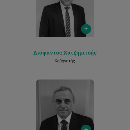
d.hadjimitsis@cut.ac.cy
Ερευνητική Ομάδα Infrastructure
Phone
25002548
Διόφαντος Χατζημιτσής
Καθηγητής
Email
c.chrysostomou@cut.ac.cy
Phone