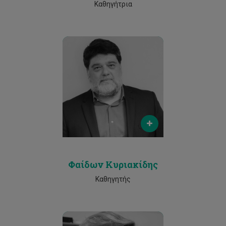
Καθηγήτρια
Email
phaedon.kyriakidis@cut.ac.cy
Phone
25002624
Φαίδων Κυριακίδης
Καθηγητής