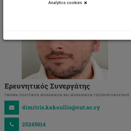
Analytics cookies
Ερευνητικός Συνεργάτης
ΤΜΗΜΑ ΠΟΛΙΤΙΚΩΝ ΜΗΧΑΝΙΚΩΝ ΚΑΙ ΜΗΧΑΝΙΚΩΝ ΓΕΩΠΛΗΡΟΦΟΡΙΚΗΣ
dimitris.kakoullis@cut.ac.cy
25245014