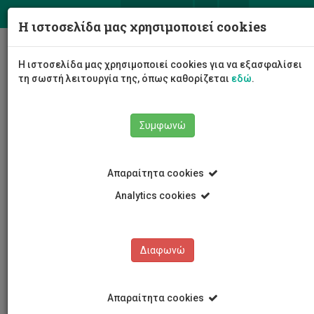
ΕΛ
EN
Η ιστοσελίδα μας χρησιμοποιεί cookies
Togg
Η ιστοσελίδα μας χρησιμοποιεί cookies για να εξασφαλίσει
navig
τη σωστή λειτουργία της, όπως καθορίζεται
εδώ
.
Σχολές
Σχολή Μηχανικής και Τεχνολογίας
Συμφωνώ
Τμήμα Πολιτικών Μηχανικών και Μηχανικών
Γεωπληροφορικής
Προσωπικό
Δημήτρης Κακουλλής
Απαραίτητα cookies
Analytics cookies
Δημήτρης Κακουλλής
Διαφωνώ
Απαραίτητα cookies