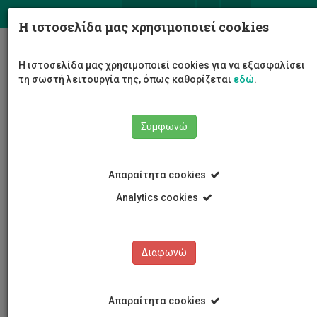
ΕΛ
EN
Η ιστοσελίδα μας χρησιμοποιεί cookies
Togg
Η ιστοσελίδα μας χρησιμοποιεί cookies για να εξασφαλίσει
navig
τη σωστή λειτουργία της, όπως καθορίζεται
εδώ
.
Σχολές
Σχολή Μηχανικής και Τεχνολογίας
Συμφωνώ
Τμήμα Πολιτικών Μηχανικών και Μηχανικών
Γεωπληροφορικής
Προσωπικό
Αντρέας Παπαχριστοδούλου
Απαραίτητα cookies
Analytics cookies
Αντρέας Παπαχριστοδούλου
Διαφωνώ
Απαραίτητα cookies