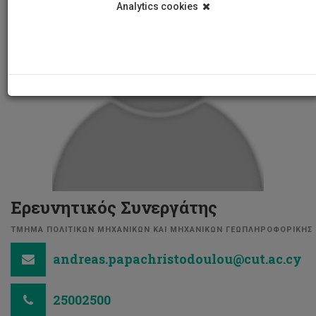
Analytics cookies
Ερευνητικός Συνεργάτης
ΤΜΗΜΑ ΠΟΛΙΤΙΚΩΝ ΜΗΧΑΝΙΚΩΝ ΚΑΙ ΜΗΧΑΝΙΚΩΝ ΓΕΩΠΛΗΡΟΦΟΡΙΚΗΣ
andreas.papachristodoulou@cut.ac.cy
25002500