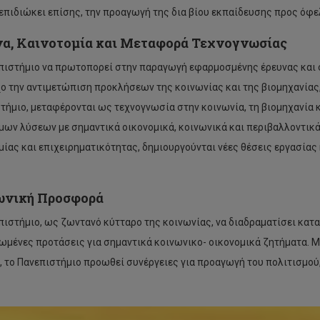
 επιδιώκει επίσης, την προαγωγή της δια βίου εκπαίδευσης προς όφε
α, Καινοτομία και Μεταφορά Τεχνογνωσίας
πιστήμιο να πρωτοπορεί στην παραγωγή εφαρμοσμένης έρευνας και σ
ο την αντιμετώπιση προκλήσεων της κοινωνίας και της βιομηχανίας,
τήμιο, μεταφέρονται ως τεχνογνωσία στην κοινωνία, τη βιομηχανία 
μων λύσεων με σημαντικά οικονομικά, κοινωνικά και περιβαλλοντικά
μίας και επιχειρηματικότητας, δημιουργούνται νέες θέσεις εργασίας 
ωνική Προσφορά
πιστήμιο, ως ζωντανό κύτταρο της κοινωνίας, να διαδραματίσει κα
ωμένες προτάσεις για σημαντικά κοινωνικο- οικονομικά ζητήματα. 
 το Πανεπιστήμιο προωθεί συνέργειες για προαγωγή του πολιτισμού, 