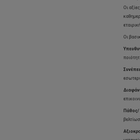
Οι αξίε
καθημερ
εταιρικ
Οι βασι
Υπευθυ
ποιότητ
Συνέπε
εσωτερι
Διαφάν
επικοιν
Πάθος/
βελτίωσ
Αξιοκρ