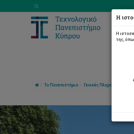
Η ιστο
Η ιστοσε
της, όπ
Το Πανεπιστήμιο
Γενικές Πληροφορίες