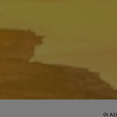
Προκηρύξεις Θέσεων
Συντονιστικού Κέντρου EUt+
Οι Αξ