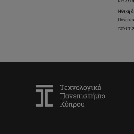
μεταχεί
Ηθική
δ
Πανεπισ
πανεπισ