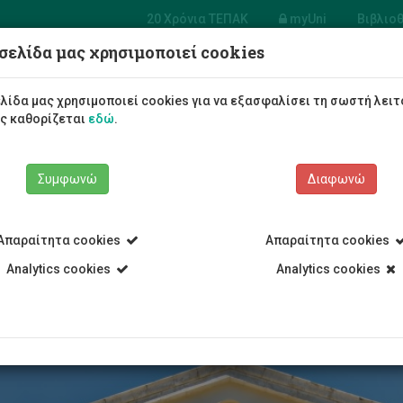
20 Χρόνια ΤΕΠΑΚ
myUni
Βιβλιο
σελίδα μας χρησιμοποιεί cookies
Φοιτητές/τριες
Σπουδές
λίδα μας χρησιμοποιεί cookies για να εξασφαλίσει τη σωστή λειτ
ως καθορίζεται
εδώ
.
Συμφωνώ
Διαφωνώ
Απαραίτητα cookies
Απαραίτητα cookies
Όραμα, Αποστολή και Αξίες
Analytics cookies
Analytics cookies