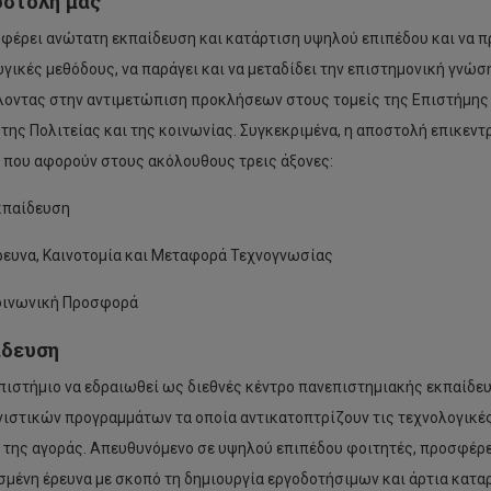
στολή μας
φέρει ανώτατη εκπαίδευση και κατάρτιση υψηλού επιπέδου και να πρ
γικές μεθόδους, να παράγει και να μεταδίδει την επιστημονική γνώση
οντας στην αντιμετώπιση προκλήσεων στους τομείς της Επιστήμης κ
της Πολιτείας και της κοινωνίας. Συγκεκριμένα, η αποστολή επικεντ
 που αφορούν στους ακόλουθους τρεις άξονες:
κπαίδευση
ευνα, Καινοτομία και Μεταφορά Τεχνογνωσίας
οινωνική Προσφορά
δευση
πιστήμιο να εδραιωθεί ως διεθνές κέντρο πανεπιστημιακής εκπαίδε
ιστικών προγραμμάτων τα οποία αντικατοπτρίζουν τις τεχνολογικές 
 της αγοράς. Απευθυνόμενο σε υψηλού επιπέδου φοιτητές, προσφέρε
μένη έρευνα με σκοπό τη δημιουργία εργοδοτήσιμων και άρτια κατ