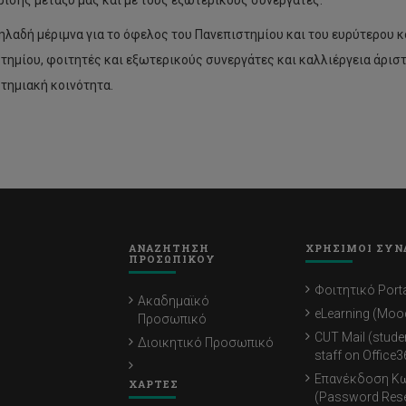
ρισης μεταξύ μας και με τους εξωτερικούς συνεργάτες.
ηλαδή μέριμνα για το όφελος του Πανεπιστημίου και του ευρύτερου κ
τημίου, φοιτητές και εξωτερικούς συνεργάτες και καλλιέργεια άρισ
τημιακή κοινότητα.
ΑΝΑΖΗΤΗΣΗ
ΧΡΗΣΙΜΟΙ ΣΥΝ
ΠΡΟΣΩΠΙΚΟΥ
Φοιτητικό Porta
Ακαδημαϊκό
eLearning (Moo
Προσωπικό
CUT Mail (stude
Διοικητικό Προσωπικό
staff on Office3
Επανέκδοση Κ
ΧΑΡΤΕΣ
(Password Rese