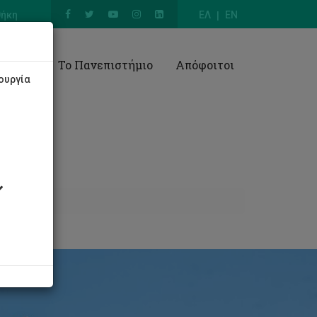
θήκη
ΕΛ
EN
Έρευνα
Το Πανεπιστήμιο
Απόφοιτοι
ουργία