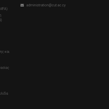
administration@cut.ac.cy
(MFA)
η
)
ης και
τασίας
ελίδα