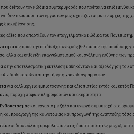
ς που διέπουν τον κώδικα συμπεριφοράς που πρέπει να επιδεικνύει 
ινή διεκπεραίωση των εργασιών μας σχετίζονται με τις αρχές της χ
ής διακυβέρνησης.
κές αξίες που απαρτίζουν τον επαγγελματικό κώδικα του Πανεπιστημίο
νότητα
ως προς την επιδίωξη συνεχούς βελτίωσης της απόδοσης γι
ας, αλλά και επίδειξη επαγγελματισμού και ανάληψη ευθύνης των πρ
ια
στην αποτελεσματική εκτέλεση καθηκόντων και αξιολόγηση του α
κών διαδικασιών και την τήρηση χρονοδιαγραμμάτων.
εια
για καλλιέργεια εμπιστοσύνης και αξιοπιστίας εντός και εκτός 
ωνία, παροχή σαφών πληροφοριών και ακεραιότητα.
 Ενθουσιασμός
και εργασία με ζήλο και ενεργή συμμετοχή στα δρώμ
η και προαγωγή της καινοτομίας και προαγωγή της ανάπτυξης τόσο 
ατία
και διασφάλιση αμεροληψίας στις δραστηριότητές μας, αξιοπιστί