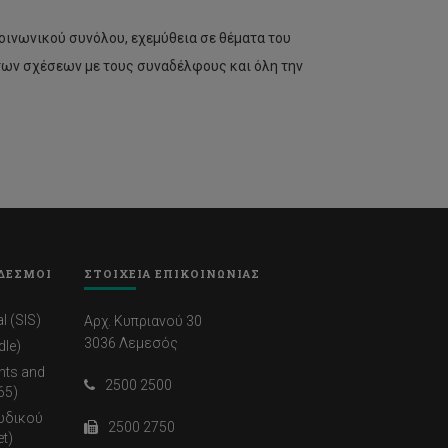
οινωνικού συνόλου, εχεμύθεια σε θέματα του
των σχέσεων με τους συναδέλφους και όλη την
ΔΕΣΜΟΙ
ΣΤΟΙΧΕΙΑ ΕΠΙΚΟΙΝΩΝΙΑΣ
l (SIS)
Αρχ. Κυπριανού 30
3036 Λεμεσός
dle)
nts and
2500 2500
65)
ωδικού
2500 2750
t)