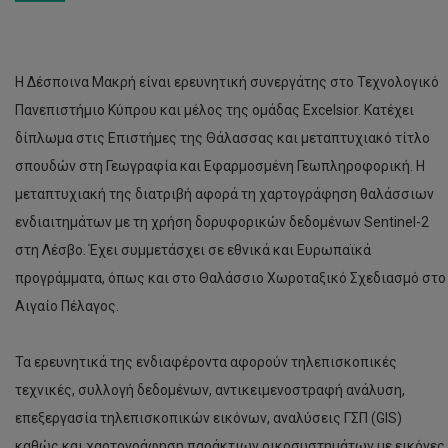
Η Δέσποινα Μακρή είναι ερευνητική συνεργάτης στο Τεχνολογικό
Πανεπιστήμιο Κύπρου και μέλος της ομάδας Excelsior. Κατέχει
δίπλωμα στις Επιστήμες της Θάλασσας και μεταπτυχιακό τίτλο
σπουδών στη Γεωγραφία και Εφαρμοσμένη Γεωπληροφορική. Η
μεταπτυχιακή της διατριβή αφορά τη χαρτογράφηση θαλάσσιων
ενδιαιτημάτων με τη χρήση δορυφορικών δεδομένων Sentinel-2
στη Λέσβο. Έχει συμμετάσχει σε εθνικά και Ευρωπαϊκά
προγράμματα, όπως και στο Θαλάσσιο Χωροταξικό Σχεδιασμό στο
Αιγαίο Πέλαγος.
Τα ερευνητικά της ενδιαφέροντα αφορούν τηλεπισκοπικές
τεχνικές, συλλογή δεδομένων, αντικειμενοστραφή ανάλυση,
επεξεργασία τηλεπισκοπικών εικόνων, αναλύσεις ΓΣΠ (GIS)
καθώς και χαρτογράφηση παράκτιων οικοσυστημάτων με εικόνες