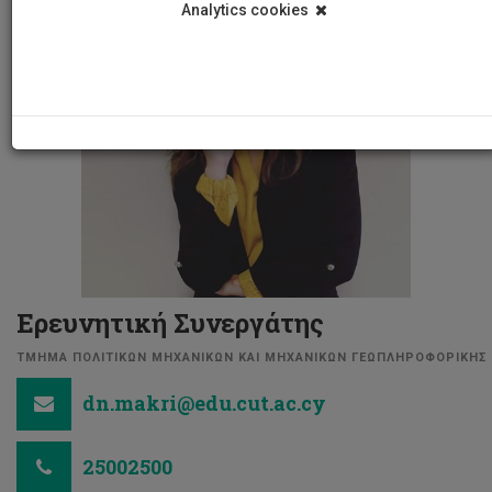
Analytics cookies
Ερευνητική Συνεργάτης
ΤΜΗΜΑ ΠΟΛΙΤΙΚΩΝ ΜΗΧΑΝΙΚΩΝ ΚΑΙ ΜΗΧΑΝΙΚΩΝ ΓΕΩΠΛΗΡΟΦΟΡΙΚΗΣ
dn.makri@edu.cut.ac.cy
25002500