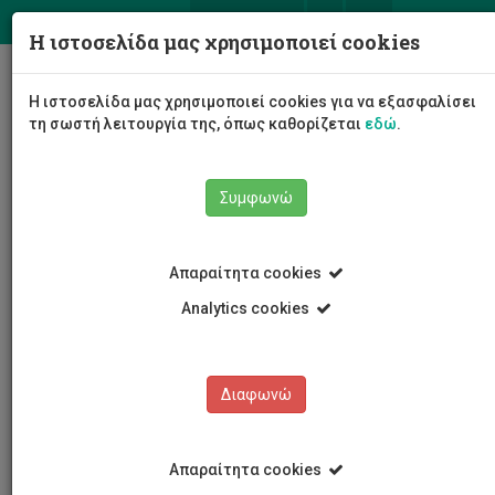
ΕΛ
EN
Η ιστοσελίδα μας χρησιμοποιεί cookies
Togg
Η ιστοσελίδα μας χρησιμοποιεί cookies για να εξασφαλίσει
navig
τη σωστή λειτουργία της, όπως καθορίζεται
εδώ
.
Σχολές
Σχολή Μηχανικής και Τεχνολογίας
Συμφωνώ
Τμήμα Πολιτικών Μηχανικών και Μηχανικών
Γεωπληροφορικής
Προσωπικό
Δέσποινα Μακρή
Απαραίτητα cookies
Analytics cookies
Δέσποινα Μακρή
Διαφωνώ
Απαραίτητα cookies