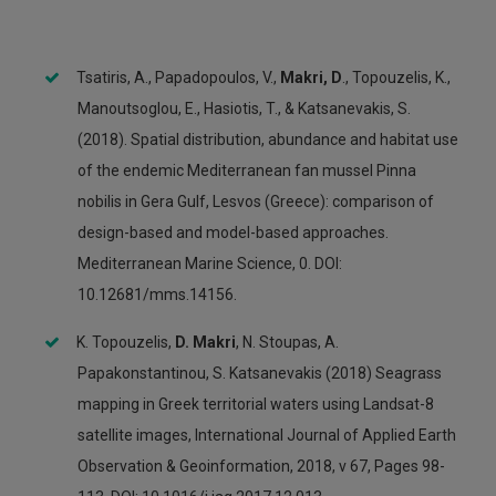
Tsatiris, A., Papadopoulos, V.,
Makri, D
., Topouzelis, K.,
Manoutsoglou, E., Hasiotis, T., & Katsanevakis, S.
(2018). Spatial distribution, abundance and habitat use
of the endemic Mediterranean fan mussel Pinna
nobilis in Gera Gulf, Lesvos (Greece): comparison of
design-based and model-based approaches.
Mediterranean Marine Science, 0. DOI:
10.12681/mms.14156.
K. Topouzelis,
D. Makri
, N. Stoupas, A.
Papakonstantinou, S. Katsanevakis (2018) Seagrass
mapping in Greek territorial waters using Landsat-8
satellite images, International Journal of Applied Earth
Observation & Geoinformation, 2018, v 67, Pages 98-