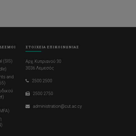
ΔΕΣΜΟΙ
ΣΤΟΙΧΕΙΑ ΕΠΙΚΟΙΝΩΝΙΑΣ
l (SIS)
Αρχ. Κυπριανού 30
3036 Λεμεσός
dle)
nts and
2500 2500
65)
ωδικού
2500 2750
t)
administration@cut.ac.cy
(MFA)
η
)