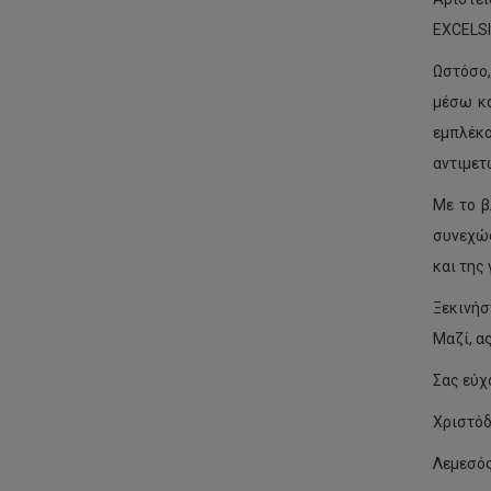
Εργαστήριο Γεωδαισίας και
EXCELSI
Υδρογραφικών Αποτυπώσεων
Ωστόσο,
Εργαστήριο Γεωχωρικής
Ανάλυσης
μέσω κα
εμπλέκο
Εργαστήριο Θαλάσσιας
Πολιτικής Μηχανικής
αντιμετ
Εργαστήριο Περιβαλλοντικής
Με το β
Ρευστομηχανικής Ρευστών
συνεχώς
Εργαστήριο Τηλεπισκόπησης
και της
και Γεωπεριβάλλοντος
Ξεκινήσ
Εργαστήριο Φωτογραμμετρικής
Μαζί, α
Όρασης
Σας εύχ
Ερευνητική Ομάδα
Βελτιστοποποιημένων Υλικών
Χριστόδ
και Κλιματικής Καινοτομίας
Λεμεσός
Ερευνητική Ομάδα Infrastructure