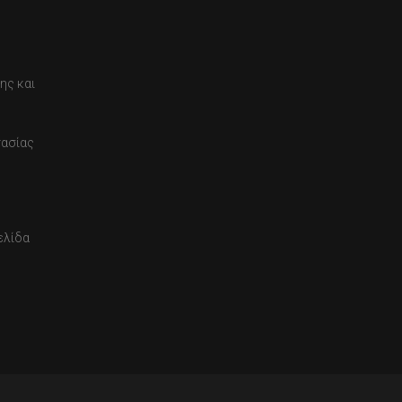
ης και
τασίας
ελίδα