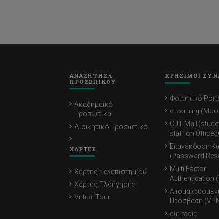
ΑΝΑΖΗΤΗΣΗ
ΧΡΗΣΙΜΟΙ ΣΥΝ
ΠΡΟΣΩΠΙΚΟΥ
Φοιτητικό Porta
Ακαδημαϊκό
eLearning (Moo
Προσωπικό
CUT Mail (stude
Διοικητικό Προσωπικό
staff on Office3
Επανέκδοση Κ
ΧΑΡΤΕΣ
(Password Rese
Multi Factor
Χάρτης Πανεπιστημίου
Authentication 
Χάρτης Πλοήγησης
Απομακρυσμέν
Virtual Tour
Πρόσβαση (VPN
cut-radio