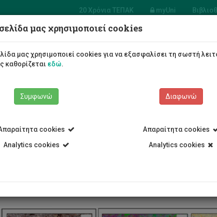
20 Χρόνια ΤΕΠΑΚ
myUni
Βιβλιο
σελίδα μας χρησιμοποιεί cookies
 Πολιτικών
ικών και Μηχανικών
λίδα μας χρησιμοποιεί cookies για να εξασφαλίσει τη σωστή λειτ
ληροφορικής
ως καθορίζεται
εδώ
.
Φοιτητές/τριες
Σπουδές
Συμφωνώ
Διαφωνώ
Απαραίτητα cookies
Απαραίτητα cookies
Analytics cookies
Analytics cookies
Τμήμα Πολιτικών Μηχανικών και Μηχανικών Γεωπληροφορικής