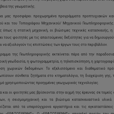
ίβεια της γεωματικής.
μα μας προσφέρει προχωρημένα προγράμματα προπτυχιακών και
ού και του Τοπογράφου Μηχανικού/ Μηχανικού Γεωπληροφορικής.
ς όπως η στατική μηχανική, οι βιώσιμες τεχνικές κατασκευής, η
ει τους φοιτητές με τις απαιτούμενες δεξιότητες για να δημιουργο
αι να αξιολογούν τις επιπτώσεις των έργων τους στο περιβάλλον.
γραμμα της Γεωπληροφορικής εκτείνεται πέρα από την παραδοσι
ική γεωδαισία, η φωτογραμμετρία, η τηλεπισκόπηση, η χαρτογραφί
υση χωρικών δεδομένων. Το εξελισσόμενο και διαθεματικό πρ
ωπίσουν σύνθετα ζητήματα στο κτηματολόγιο, τη διαχείριση γης, 
μό χρησιμοποιώντας προηγμένες γεωχωρικές τεχνολογίες.
α και οι φοιτητές μας βρίσκονται στην αιχμή της έρευνας σε τομεί
νων, η σεισμομηχανική και τα βιώσιμα κατασκευαστικά υλικά.
ίζεται από τα υπερσύγχρονα εργαστήρια και τις εγκαταστάσεις
ίας «ΕΡΑΤΟΣΘΕΝΗΣ». Ο «ΕΡΑΤΟΣΘΕΝΗΣ» αποτελεί προϊόν του ση