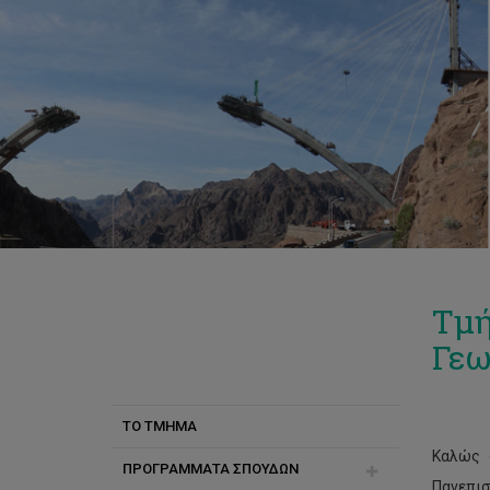
Τμή
Γεω
ΤΟ ΤΜΗΜΑ
Καλώς 
ΠΡΟΓΡΑΜΜΑΤΑ ΣΠΟΥΔΩΝ
Πανεπισ