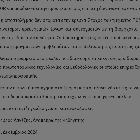
OR και αποδεικνύει την προσήλωσή μας στη στη διεξαγωγή έρευνας α
 η αποστολή μας δεν σταματά στην έρευνα. Στόχος του τμήματος ΠΟ
ινοτόμων ερευνητικών έργων και συνεργασιών με τη βιομηχανία
υν την ίδια την κοινότητα. Οι δραστηριότητες αυτές υποδεικνύου
ώπιση πραγματικών προβλημάτων και τη βελτίωση της ποιότητας ζωής
λέμμα στραμμένο στο μέλλον, επιδιώκουμε να επεκτείνουμε διαρκ
 πρωτοποριακές τεχνολογίες και μεθοδολογίες οι οποίες επηρεάζου
 γεωπληροφορικής.
τε την εικονική περιήγηση στο Τμήμα μας και εξερευνήστε τις συνα
ς οικοδομήσουμε ένα βιώσιμο και τεχνολογικά προηγμένο μέλλον.
ομαι ένα ταξίδι γεμάτο γνώση και ανακαλύψεις,
ουλος Δανέζης, Αναπληρωτής Καθηγητής
, Δεκέμβριος 2024