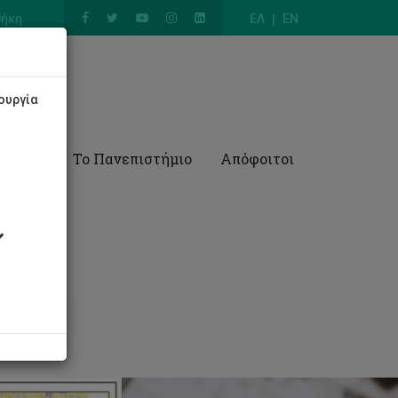
θήκη
ΕΛ
EN
ουργία
Έρευνα
Το Πανεπιστήμιο
Απόφοιτοι