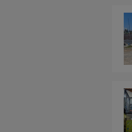
Εργαστήριο Γεωδαισίας και
Υδρογραφικών Αποτυπώσεων
Εργαστήριο Γεωχωρικής
Ανάλυσης
Εργαστήριο Θαλάσσιας
Πολιτικής Μηχανικής
Εργαστήριο Περιβαλλοντικής
Ρευστομηχανικής Ρευστών
Εργαστήριο Τηλεπισκόπησης
και Γεωπεριβάλλοντος
Εργαστήριο Φωτογραμμετρικής
Όρασης
Ερευνητική Ομάδα
Βελτιστοποποιημένων Υλικών
και Κλιματικής Καινοτομίας
Ερευνητική Ομάδα Infrastructure