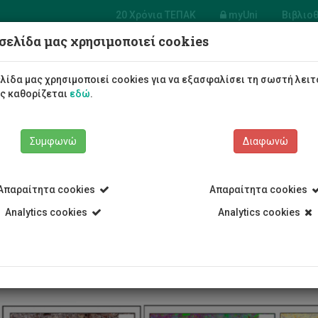
20 Χρόνια ΤΕΠΑΚ
myUni
Βιβλιο
σελίδα μας χρησιμοποιεί cookies
 Πολιτικών
ικών και Μηχανικών
λίδα μας χρησιμοποιεί cookies για να εξασφαλίσει τη σωστή λειτ
ληροφορικής
ως καθορίζεται
εδώ
.
Φοιτητές/τριες
Σπουδές
Συμφωνώ
Διαφωνώ
Απαραίτητα cookies
Απαραίτητα cookies
Analytics cookies
Analytics cookies
Τμήμα Πολιτικών Μηχανικών και Μηχανικών Γεωπληροφορικής