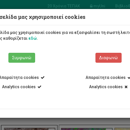
20 Χρόνια ΤΕΠΑΚ
myUni
Βιβλιο
σελίδα μας χρησιμοποιεί cookies
 Πολιτικών
ικών και Μηχανικών
λίδα μας χρησιμοποιεί cookies για να εξασφαλίσει τη σωστή λειτ
ληροφορικής
ως καθορίζεται
εδώ
.
Φοιτητές/τριες
Σπουδές
Συμφωνώ
Διαφωνώ
Απαραίτητα cookies
Απαραίτητα cookies
Analytics cookies
Analytics cookies
Τμήμα Πολιτικών Μηχανικών και Μηχανικών Γεωπληροφορικής