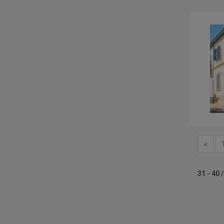
Prev
«
31 - 40 /