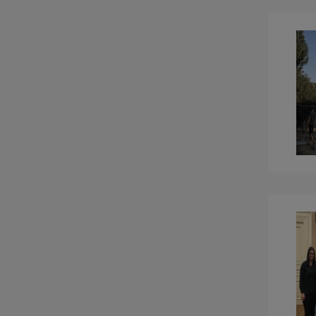
Εργαστήριο Γεωδαισίας και
Υδρογραφικών Αποτυπώσεων
Εργαστήριο Γεωχωρικής
Ανάλυσης
Εργαστήριο Θαλάσσιας
Πολιτικής Μηχανικής
Εργαστήριο Περιβαλλοντικής
Ρευστομηχανικής Ρευστών
Εργαστήριο Τηλεπισκόπησης
και Γεωπεριβάλλοντος
Εργαστήριο Φωτογραμμετρικής
Όρασης
Ερευνητική Ομάδα
Βελτιστοποποιημένων Υλικών
και Κλιματικής Καινοτομίας
Ερευνητική Ομάδα Infrastructure