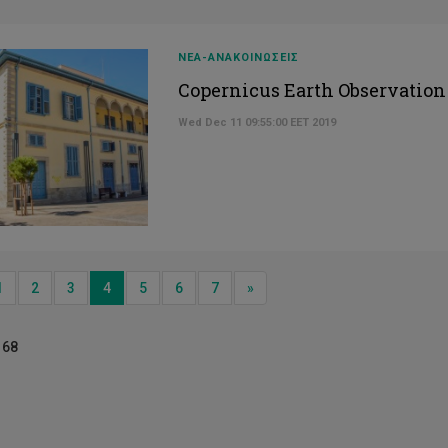
ΝΕΑ-ΑΝΑΚΟΙΝΩΣΕΙΣ
Copernicus Earth Observation 
Wed Dec 11 09:55:00 EET 2019
ious
Next
1
2
3
4
5
6
7
»
 68