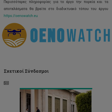
Περισσότερες πληροφορίες για το έργο την πορεία και τα
Το
αποτελέσματα θα βρείτε στο διαδικτυακό τόπου του έργου
πρόγραμμα
εκμάθησης
https://oenowatch.eu
της
ελληνικής
γλώσσας
για
παιδιά
από
την
Ουκρανία
θα
λειτουργήσει
και
Σχετικοί Σύνδεσμοι
το
Καλοκαίρι
Διοργάνωση
Ευρωπαϊκής
Συνάντησης
με