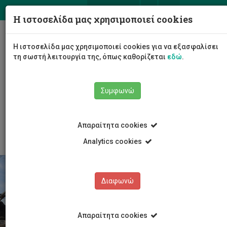
ΕΛ
EN
Η ιστοσελίδα μας χρησιμοποιεί cookies
Togg
Η ιστοσελίδα μας χρησιμοποιεί cookies για να εξασφαλίσει
navig
τη σωστή λειτουργία της, όπως καθορίζεται
εδώ
.
Σχολές
Σχολή Μηχανικής και Τεχνολογίας
Συμφωνώ
Τμήμα Πολιτικών Μηχανικών και Μηχανικών
Γεωπληροφορικής
Ανακοινώσεις τμήματος
Άρθρο
Απαραίτητα cookies
Analytics cookies
Διαφωνώ
Απαραίτητα cookies