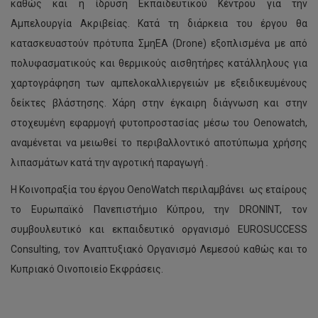
καθώς και η ίδρυση Εκπαιδευτικού Κέντρου για την
Αμπελουργία Ακριβείας. Κατά τη διάρκεια του έργου θα
κατασκευαστούν πρότυπα ΣμηΕΑ (Drone) εξοπλισμένα με από
πολυφασματικούς και θερμικούς αισθητήρες κατάλληλους για
χαρτογράφηση των αμπελοκαλλιεργειών με εξειδικευμένους
δείκτες βλάστησης. Χάρη στην έγκαιρη διάγνωση και στην
στοχευμένη εφαρμογή φυτοπροστασίας μέσω του Oenowatch,
αναμένεται να μειωθεί το περιβαλλοντικό αποτύπωμα χρήσης
λιπασμάτων κατά την αγροτική παραγωγή .
Η Κοινοπραξία του έργου OenoWatch περιλαμβάνει ως εταίρους
το Ευρωπαϊκό Πανεπιστήμιο Κύπρου, την DRONINT, τον
συμβουλευτικό και εκπαιδευτικό οργανισμό EUROSUCCESS
Consulting, τον Αναπτυξιακό Οργανισμό Λεμεσού καθώς και το
Κυπριακό Οινοποιείο Εκφράσεις.