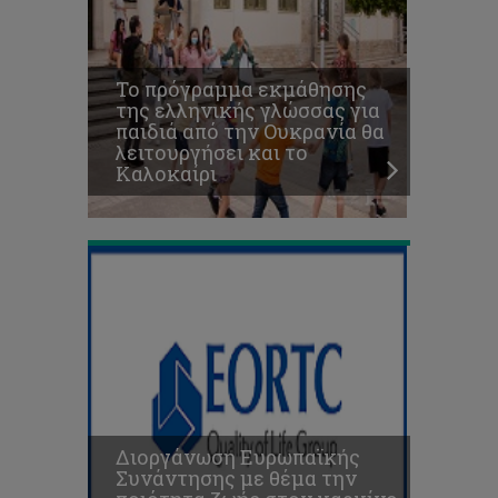
θέμα
την
ποιότητα
ζωής
Το πρόγραμμα εκμάθησης
στον
της ελληνικής γλώσσας για
καρκίνο
παιδιά από την Ουκρανία θα
με
λειτουργήσει και το
συμμετοχή
Καλοκαίρι
του
ΤΕΠΑΚ
ΤΕΠΑΚ
και
ΕΥ
ΖΗΝ
διοργανώνουν
τον
4ο
Διοργάνωση Ευρωπαϊκής
εταιρικό
Συνάντησης με θέμα την
φιλανθρωπικό