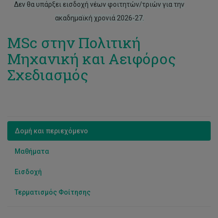
Εργαστήριο Γεωδαισίας και Υδρογραφικών
Δεν θα υπάρξει εισδοχή νέων φοιτητών/τριών για την
Αποτυπώσεων
ακαδημαϊκή χρονιά 2026-27.
Εργαστήριο Γεωχωρικής Ανάλυσης
MSc στην Πολιτική
Εργαστήριο Θαλάσσιας Πολιτικής Μηχανικής
Μηχανική και Αειφόρος
Εργαστήριο Περιβαλλοντικής Ρευστομηχανικής Ρευστών
Σχεδιασμός
Εργαστήριο Τηλεπισκόπησης και Γεωπεριβάλλοντος
Εργαστήριο Φωτογραμμετρικής Όρασης
Ερευνητική Ομάδα Βελτιστοποποιημένων Υλικών και
Δομή και περιεχόμενο
Κλιματικής Καινοτομίας
Ερευνητική Ομάδα Infrastructure
Μαθήματα
Εισδοχή
Τερματισμός Φοίτησης