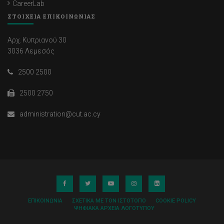
CareerLab
ΣΤΟΙΧΕΙΑ ΕΠΙΚΟΙΝΩΝΙΑΣ
Αρχ. Κυπριανού 30
3036 Λεμεσός
2500 2500
2500 2750
administration@cut.ac.cy
ΕΠΙΚΟΙΝΩΝΊΑ
ΣΧΕΤΙΚΆ ΜΕ ΤΟΝ ΙΣΤΌΤΟΠΟ
COOKIE POLICY
ΨΗΦΙΑΚΆ ΑΡΧΕΊΑ ΛΟΓΌΤΥΠΟΥ