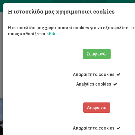
ΕΛ
EN
Η ιστοσελίδα μας χρησιμοποιεί cookies
Togg
Η ιστοσελίδα μας χρησιμοποιεί cookies για να εξασφαλίσει τ
navig
όπως καθορίζεται
εδώ
.
Σχολές
Σχολή Μηχανικής και Τεχνολογίας
Συμφωνώ
Τμήμα Πολιτικών Μηχανικών και Μηχανικών
Γεωπληροφορικής
Προγράμματα Σπουδών
Μεταπτυχιακές σπουδές
Απαραίτητα cookies
MSc στην Πολιτική Μηχανική και Αειφόρο Σχεδιασμό
Analytics cookies
Διαφωνώ
Απαραίτητα cookies