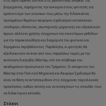
στις υφιστάμενες όσο και στις μελλοντικές ανάγκες της
βιομηχανίας, παρέχοντας την ευκαιρία στους φοιτητές για
εμπλουτισμό των γνώσεων τους μέσω της διδασκαλίας
προηγμένων θεμάτων αειφόρου σχεδιασμού κατασκευών,
υποδομών, οδοποιίας, γεωτεχνικής μηχανικής και υδραυλικών
έργων, αλλά και χρήσης σύγχρονων και καινοτόμων μεθόδων
για την παρακολούθηση και διαχείριση του φυσικού και
δομημένου περιβάλλοντος. Παράλληλα, οι φοιτητές θα
εξειδικευτούν σε έναν από τους παραπάνω τομείς με την
εκπόνηση διατριβής Μάστερ, υπό την επίβλεψη του
ακαδημαϊκού προσωπικού του Τμήματος. Οι απόφοιτοι του
Μάστερ στην Πολιτική Μηχανική και Αειφόρο Σχεδιασμό θα
είναι σε θέση να ανταποκριθούν στις σύγχρονες τεχνολογικές
προκλήσεις, καθώς επίσης και να συνεχίσουν τις σπουδές τους
σε διδακτορικό επίπεδο.
Στόχοι