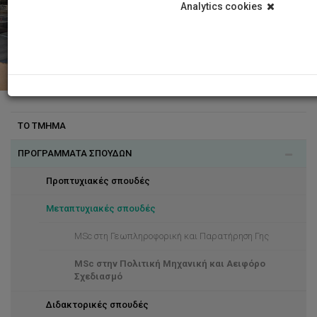
Analytics cookies
ΤΟ ΤΜΗΜΑ
ΠΡΟΓΡΑΜΜΑΤΑ ΣΠΟΥΔΩΝ
Προπτυχιακές σπουδές
Μεταπτυχιακές σπουδές
MSc στη Γεωπληροφορική και Παρατήρηση Γης
MSc στην Πολιτική Μηχανική και Αειφόρο
Σχεδιασμό
Διδακτορικές σπουδές