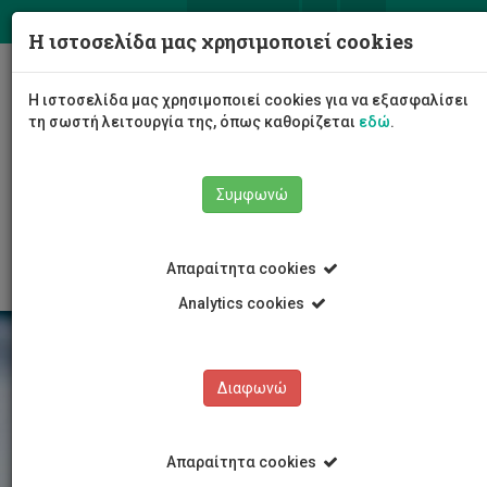
ΕΛ
EN
Η ιστοσελίδα μας χρησιμοποιεί cookies
Togg
Η ιστοσελίδα μας χρησιμοποιεί cookies για να εξασφαλίσει
navig
τη σωστή λειτουργία της, όπως καθορίζεται
εδώ
.
Σχολές
Σχολή Επιστημών Υγείας
Συμφωνώ
Τμήμα Νοσηλευτικής
Κλινική / Πρακτική Άσκηση
Οδηγός Πρακτικής Κλινικής Άσκησης
Απαραίτητα cookies
Analytics cookies
Διαφωνώ
Απαραίτητα cookies