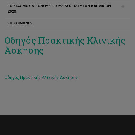
GreenTouch: EcoMind Development for Higher Education
Future
ΕΟΡΤΑΣΜΟΣ ΔΙΕΘΝΟΥΣ ΕΤΟΥΣ ΝΟΣΗΛΕΥΤΩΝ ΚΑΙ ΜΑΙΩΝ
2020
ΕΠΙΚΟΙΝΩΝΙΑ
Χαιρετισμοί
Φωτογραφικό Υλικό
Οδηγός Πρακτικής Κλινικής
Άσκησης
Εργαστήρια
Οδηγός Πρακτικής Κλινικής Άσκησης