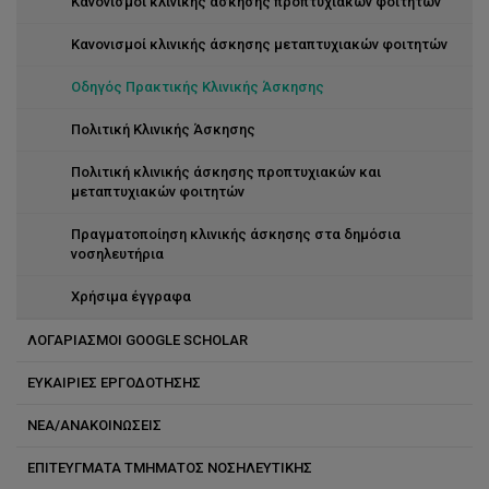
Αποσπασμένο Νοσηλευτικό Προσωπικό
TRANSiTION Project
Κανονισμοί κλινικής άσκησης προπτυχιακών φοιτητών
BrEaST
Κανονισμοί κλινικής άσκησης μεταπτυχιακών φοιτητών
Baby Buddy Forward
Οδηγός Πρακτικής Κλινικής Άσκησης
Εσωτερική Χρηματοδότηση
Πολιτική Κλινικής Άσκησης
Center for Translational Research in Health Care “BRIDGES”
Πολιτική κλινικής άσκησης προπτυχιακών και
μεταπτυχιακών φοιτητών
Co - Operator
Πραγματοποίηση κλινικής άσκησης στα δημόσια
νοσηλευτήρια
Ερευνητικό Εργαστήριο Ογκολογικής και Ανακουφιστικής
Φροντίδας
Χρήσιμα έγγραφα
UnBias
ΛΟΓΑΡΙΑΣΜΟΙ GOOGLE SCHOLAR
eCREST Cyprus
ΕΥΚΑΙΡΙΕΣ ΕΡΓΟΔΟΤΗΣΗΣ
DESIPOC
ΝΕΑ/ΑΝΑΚΟΙΝΩΣΕΙΣ
ALTHEA
ΕΠΙΤΕΥΓΜΑΤΑ ΤΜΗΜΑΤΟΣ ΝΟΣΗΛΕΥΤΙΚΗΣ