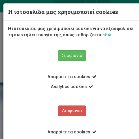
ΕΛ
EN
Η ιστοσελίδα μας χρησιμοποιεί cookies
Togg
Η ιστοσελίδα μας χρησιμοποιεί cookies για να εξασφαλίσει
navig
τη σωστή λειτουργία της, όπως καθορίζεται
εδώ
.
Σχολές
Σχολή Επιστημών Υγείας
Συμφωνώ
Τμήμα Νοσηλευτικής
Περιγραφές Μαθημάτων
Απαραίτητα cookies
Analytics cookies
Διαφωνώ
Απαραίτητα cookies