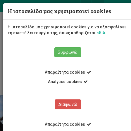
ΕΛ
EN
Η ιστοσελίδα μας χρησιμοποιεί cookies
Togg
Η ιστοσελίδα μας χρησιμοποιεί cookies για να εξασφαλίσει
navig
τη σωστή λειτουργία της, όπως καθορίζεται
εδώ
.
Σχολές
Σχολή Μηχανικής και Τεχνολογίας
Συμφωνώ
Τμήμα Πολιτικών Μηχανικών και Μηχανικών
Γεωπληροφορικής
Yποδομές Τμήματος
Απαραίτητα cookies
Εργαστήριο Θαλάσσιας Πολιτικής Μηχανικής
Analytics cookies
Διαφωνώ
Απαραίτητα cookies