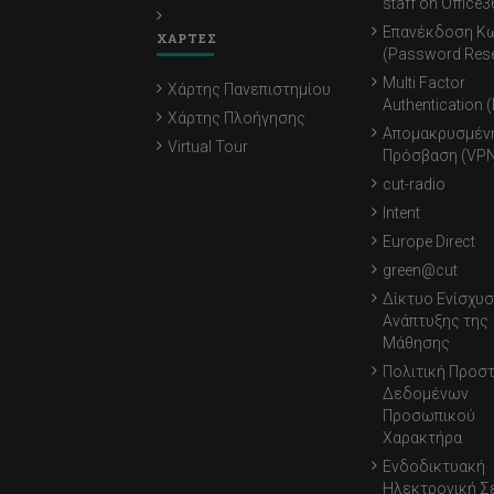
staff on Office3
Επανέκδοση Κ
ΧΑΡΤΕΣ
(Password Rese
Multi Factor
Χάρτης Πανεπιστημίου
Authentication 
Χάρτης Πλοήγησης
Απομακρυσμέν
Virtual Tour
Πρόσβαση (VPN
cut-radio
Intent
Europe Direct
green@cut
Δίκτυο Ενίσχυσ
Ανάπτυξης της
Μάθησης
Πολιτική Προσ
Δεδομένων
Προσωπικού
Χαρακτήρα
Ενδοδικτυακή
Ηλεκτρονική Σ