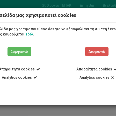
20 Χρόνια ΤΕΠΑΚ
myUni
Βιβλιο
σελίδα μας χρησιμοποιεί cookies
 Πολιτικών
ικών και Μηχανικών
λίδα μας χρησιμοποιεί cookies για να εξασφαλίσει τη σωστή λειτ
ληροφορικής
ως καθορίζεται
εδώ
.
Φοιτητές/τριες
Σπουδές
Συμφωνώ
Διαφωνώ
Απαραίτητα cookies
Απαραίτητα cookies
Analytics cookies
Analytics cookies
Τμήμα Πολιτικών Μηχανικών και Μηχανικών Γεωπληροφορικής
ωγή