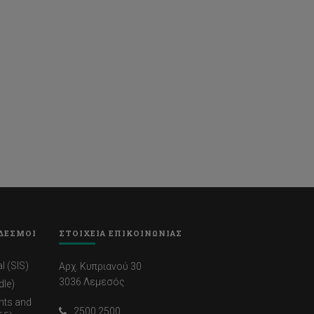
ΔΕΣΜΟΙ
ΣΤΟΙΧΕΙΑ ΕΠΙΚΟΙΝΩΝΙΑΣ
l (SIS)
Αρχ. Κυπριανού 30
3036 Λεμεσός
dle)
nts and
2500 2500