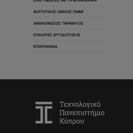
ΔΙΑΣΥΝΔΕΣΕΙΣ ΜΕ ΤΗ ΒΙΟΜΗΧΑΝΙΑ
Εργαστήριο Γεωδαισίας και
ΦΟΙΤΗΤΙΚΟΣ ΟΜΙΛΟΣ ΠΜΜΓ
Υδρογραφικών Αποτυπώσεων
ΑΝΑΚΟΙΝΩΣΕΙΣ ΤΜΗΜΑΤΟΣ
Εργαστήριο Γεωχωρικής
Ανάλυσης
ΕΥΚΑΙΡΙΕΣ ΕΡΓΟΔΟΤΗΣΗΣ
Εργαστήριο Θαλάσσιας
ΕΠΙΚΟΙΝΩΝΙΑ
Πολιτικής Μηχανικής
Εργαστήριο Περιβαλλοντικής
Ρευστομηχανικής Ρευστών
Εργαστήριο Τηλεπισκόπησης
και Γεωπεριβάλλοντος
Εργαστήριο Φωτογραμμετρικής
Όρασης
Ερευνητική Ομάδα
Βελτιστοποποιημένων Υλικών
και Κλιματικής Καινοτομίας