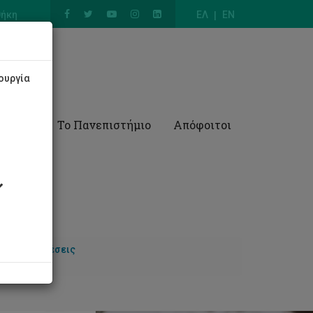
θήκη
ΕΛ
EN
ουργία
Έρευνα
Το Πανεπιστήμιο
Απόφοιτοι
Διασυνδέσεις