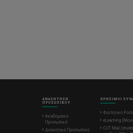
ΑΝΑΖΗΤΗΣΗ
ΧΡΗΣΙΜΟΙ ΣΥΝ
ΠΡΟΣΩΠΙΚΟΥ
Φοιτητικό Porta
Ακαδημαϊκό
eLearning (Moo
Προσωπικό
CUT Mail (stude
Διοικητικό Προσωπικό