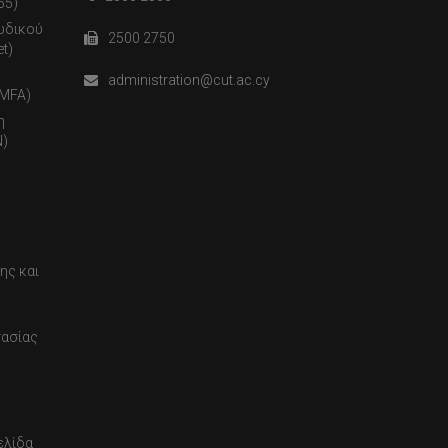
65)
ωδικού
2500 2750
t)
administration@cut.ac.cy
(MFA)
η
)
ης και
τασίας
ελίδα