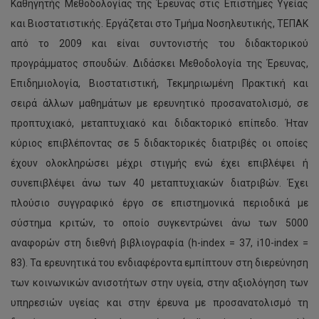
Καθηγητής Μεθοδολογίας της Έρευνας στις Επιστήμες Υγείας
και Βιοστατιστικής. Εργάζεται στο Τμήμα Νοσηλευτικής, ΤΕΠΑΚ
από το 2009 και είναι συντονιστής του διδακτορικού
προγράμματος σπουδών. Διδάσκει Μεθοδολογία της Έρευνας,
Επιδημιολογία, Βιοστατιστική, Τεκμηριωμένη Πρακτική και
σειρά άλλων μαθημάτων με ερευνητικό προσανατολισμό, σε
προπτυχιακό, μεταπτυχιακό και διδακτορικό επίπεδο. Ήταν
κύριος επιβλέποντας σε 5 διδακτορικές διατριβές οι οποίες
έχουν ολοκληρώσει μέχρι στιγμής ενώ έχει επιβλέψει ή
συνεπιβλέψει άνω των 40 μεταπτυχιακών διατριβών. Έχει
πλούσιο συγγραφικό έργο σε επιστημονικά περιοδικά με
σύστημα κριτών, το οποίο συγκεντρώνει άνω των 5000
αναφορών στη διεθνή βιβλιογραφία (h-index = 37, i10-index =
83). Τα ερευνητικά του ενδιαφέροντα εμπίπτουν στη διερεύνηση
των κοινωνικών ανισοτήτων στην υγεία, στην αξιολόγηση των
υπηρεσιών υγείας και στην έρευνα με προσανατολισμό τη