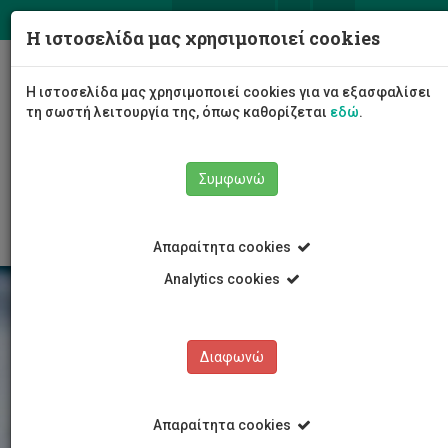
ΕΛ
EN
Η ιστοσελίδα μας χρησιμοποιεί cookies
Togg
Η ιστοσελίδα μας χρησιμοποιεί cookies για να εξασφαλίσει
navig
τη σωστή λειτουργία της, όπως καθορίζεται
εδώ
.
Σχολές
Σχολή Επιστημών Υγείας
Συμφωνώ
Τμήμα Νοσηλευτικής
Νέα/Ανακοινώσεις
Άρθρο
Απαραίτητα cookies
Analytics cookies
Διαφωνώ
Απαραίτητα cookies