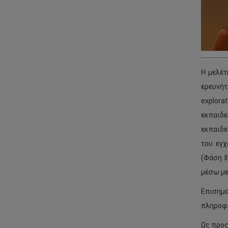
μεταπτυχιακών φοιτητών
Ογκολογικής και
Εργαστήρια
Ανακουφιστικής Φροντίδας
Πραγματοποίηση κλινικής
άσκησης στα δημόσια
UnBias
νοσηλευτήρια
eCREST Cyprus
Χρήσιμα έγγραφα
Η μελέτ
DESIPOC
ερευνήτ
ALTHEA
explora
εκπαιδε
GreenTouch: EcoMind
Development for Higher
εκπαιδε
Education Future
του εγχ
(Φάση Ι
μέσω με
Επισημ
πληροφό
Ως προς