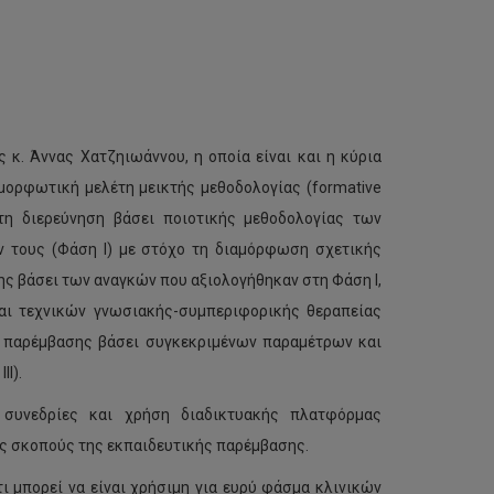
. Άννας Χατζηιωάννου, η οποία είναι και η κύρια
μορφωτική μελέτη μεικτής μεθοδολογίας (formative
 τη διερεύνηση βάσει ποιοτικής μεθοδολογίας των
ν τους (Φάση Ι) με στόχο τη διαμόρφωση σχετικής
ς βάσει των αναγκών που αξιολογήθηκαν στη Φάση Ι,
και τεχνικών γνωσιακής-συμπεριφορικής θεραπείας
ής παρέμβασης βάσει συγκεκριμένων παραμέτρων και
Ι).
 συνεδρίες και χρήση διαδικτυακής πλατφόρμας
υς σκοπούς της εκπαιδευτικής παρέμβασης.
 μπορεί να είναι χρήσιμη για ευρύ φάσμα κλινικών