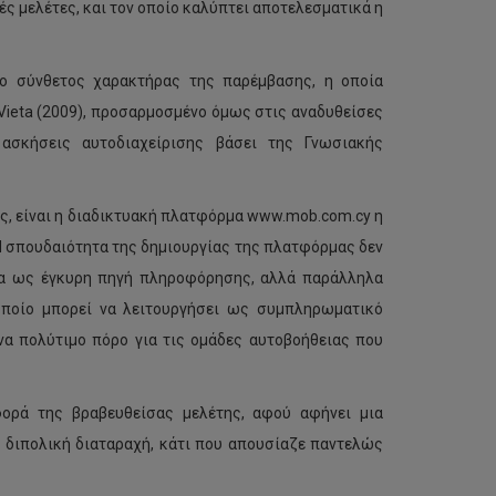
ς μελέτες, και τον οποίο καλύπτει αποτελεσματικά η
 ο σύνθετος χαρακτήρας της παρέμβασης, η οποία
Vieta (2009), προσαρμοσμένο όμως στις αναδυθείσες
ασκήσεις αυτοδιαχείρισης βάσει της Γνωσιακής
ς, είναι η διαδικτυακή πλατφόρμα www.mob.com.cy η
Η σπουδαιότητα της δημιουργίας της πλατφόρμας δεν
ρμα ως έγκυρη πηγή πληροφόρησης, αλλά παράλληλα
οποίο μπορεί να λειτουργήσει ως συμπληρωματικό
να πολύτιμο πόρο για τις ομάδες αυτοβοήθειας που
φορά της βραβευθείσας μελέτης, αφού αφήνει μια
 διπολική διαταραχή, κάτι που απουσίαζε παντελώς