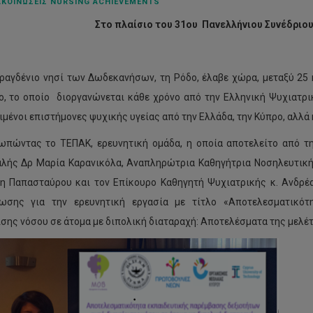
ΚΟΙΝΏΣΕΙΣ NURSING ACHIEVEMENTS
Στο πλαίσιο του 31ου Πανελλήνιου Συνέδριο
ραγδένιο νησί των Δωδεκανήσων, τη Ρόδο, έλαβε χώρα, μεταξύ 25 
ο, το οποίο διοργανώνεται κάθε χρόνο από την Ελληνική Ψυχιατρι
ιμένοι επιστήμονες ψυχικής υγείας από την Ελλάδα, την Κύπρο, αλλά 
πώντας το TEΠAK, ερευνητική ομάδα, η οποία αποτελείτο από τ
λής Δρ Μαρία Καρανικόλα, Αναπληρώτρια Καθηγήτρια Νοσηλευτικής
η Παπασταύρου και τον Επίκουρο Καθηγητή Ψυχιατρικής κ. Ανδρέ
νωσης για την ερευνητική εργασία με τίτλο «Αποτελεσματικότ
ισης νόσου σε άτομα με διπολική διαταραχή: Αποτελέσματα της μελέ