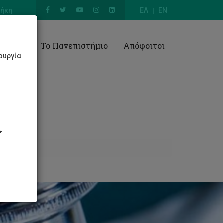
θήκη
ΕΛ
EN
Έρευνα
Το Πανεπιστήμιο
Απόφοιτοι
ουργία