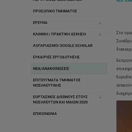
ΝΈΑ-ΑΝΑ
ΠΡΟΣΩΠΙΚΟ ΤΜΗΜΑΤΟΣ
Μεταπτυχιακές Σπουδές
ΕΡΕΥΝΑ
Προπτυχιακές Σπουδές
Διδακτικό και Ερευνητικό
Προσωπικό
Στο σμα
ΚΛΙΝΙΚΗ / ΠΡΑΚΤΙΚΗ ΑΣΚΗΣΗ
Care Project
Διοικητικό Προσωπικό
Συνέδρι
ΛΟΓΑΡΙΑΣΜΟΙ GOOGLE SCHOLAR
OPENCARE Project
Εξασφάλιση έγκρισης
διακεκρ
Ειδικό Εκπαιδευτικό Προσωπικό
πρακτικής άσκησης
ΕΥΚΑΙΡΙΕΣ ΕΡΓΟΔΟΤΗΣΗΣ
TRANSiTION Project
Εκπροσω
Αποσπασμένο Νοσηλευτικό
Κανονισμοί κλινικής άσκησης
Προσωπικό
προπτυχιακών φοιτητών
ΝΕΑ/ΑΝΑΚΟΙΝΩΣΕΙΣ
BrEaST
επικεφα
Ευρυδίκ
Κανονισμοί κλινικής άσκησης
ΕΠΙΤΕΥΓΜΑΤΑ ΤΜΗΜΑΤΟΣ
Baby Buddy Forward
μεταπτυχιακών φοιτητών
ανακοί
ΝΟΣΗΛΕΥΤΙΚΗΣ
Εσωτερική Χρηματοδότηση
διαχείρ
Οδηγός Πρακτικής Κλινικής
ΕΟΡΤΑΣΜΟΣ ΔΙΕΘΝΟΥΣ ΕΤΟΥΣ
Άσκησης
ΝΟΣΗΛΕΥΤΩΝ ΚΑΙ ΜΑΙΩΝ 2020
Center for Translational Research
in Health Care “BRIDGES”
Πολιτική Κλινικής Άσκησης
ΕΠΙΚΟΙΝΩΝΙΑ
Χαιρετισμοί
Co - Operator
Πολιτική κλινικής άσκησης
Φωτογραφικό Υλικό
προπτυχιακών και
Ερευνητικό Εργαστήριο