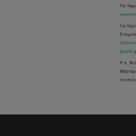
Για περ
www.mo
Για περ
Εταιρία
πλαίσιο
(psych.g
Η κ. Άν
Μάστερς
το οποί