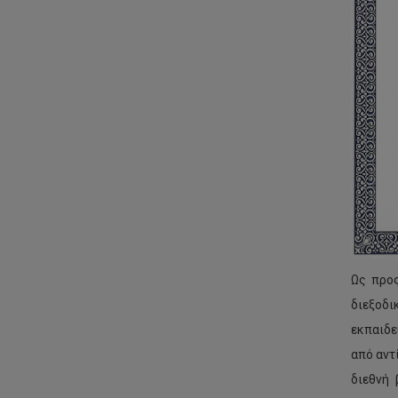
Ως προς
διεξοδι
εκπαιδε
από αντ
διεθνή 