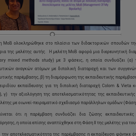
η ΜοΒ ολοκληρώθηκε στο πλαίσιο των διδακτορικών σπουδών της κ
ρια της μελέτης αυτής. Η μελέτη ΜοΒ αφορά μια διερευνητική δια
tory mixed methods study) με 3 φάσεις, η οποία συνδυάζει (α)
υτικών αναγκών ατόμων με διπολική διαταραχή και των συγγενώ
υτικής παρέμβασης, β) τη διαμόρφωση της εκπαιδευτικής παρέμβαση
ειριδίου εκπαίδευσης για τη διπολική διαταραχή Colom & Vieta 
Ι), γ) την αξιολόγηση της αποτελεσματικότητας της εκπαιδευτικ
λέτης με οιωνεί-πειραματικό σχεδιασμό παράλληλων ομάδων (Φάση ΙΙ
αίνεται ότι η παρέμβαση συνδυάζει δια ζώσης εκπαιδευτικές
ρησης, η οποία επίσης αναπτύχθηκε στη Φάση ΙΙ της μελέτης για το
 την αποτελεσματικότητα της παρέμβασης η εκπαίδευση φάνηκε ότι