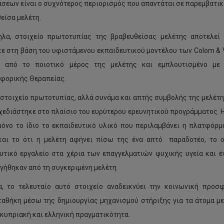
σεων είναι ο συχνότερος περιορισμός που απαντάται σε παρεμβατικέ
είσα μελέτη.
λα, στοιχείο πρωτοτυπίας της βραβευθείσας μελέτης αποτελεί
ε στη βάση του υφιστάμενου εκπαιδευτικού μοντέλου των Colom & 
ς από το ποιοτικό μέρος της μελέτης και εμπλουτισμένο με 
φορικής Θεραπείας.
 στοιχείο πρωτοτυπίας, αλλά συνάμα και απτής συμβολής της μελέτη
χεδιάστηκε στο πλαίσιο του ευρύτερου ερευνητικού προγράμματος. 
όνο το ίδιο το εκπαιδευτικό υλικό που περιλαμβάνει η πλατφό
αι το ότι η μελέτη αφήνει πίσω της ένα απτό παραδοτέο, το 
υτικό εργαλείο στα χέρια των επαγγελματιών ψυχικής υγεία και έ
γήθηκαν από τη συγκεριμένη μελέτη.
, το τελευταίο αυτό στοιχείο αναδεικνύει την κοινωνική προσ
αθήκη μέσω της δημιουργίας μηχανισμού στήριξης για τα άτομα με
 κυπριακή και ελληνική πραγματικότητα.