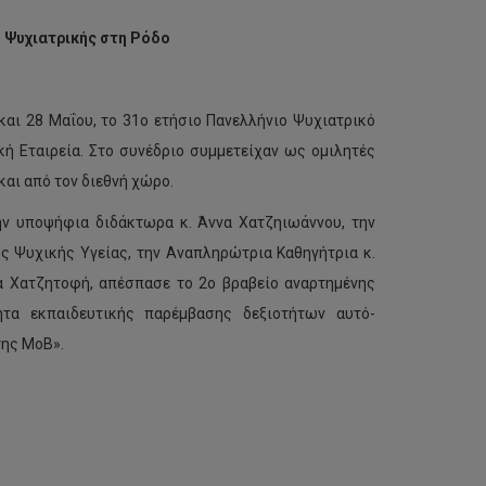
υ Ψυχιατρικής στη Ρόδο
και 28 Μαΐου, το 31ο ετήσιο Πανελλήνιο Ψυχιατρικό
κή Εταιρεία. Στο συνέδριο συμμετείχαν ως ομιλητές
και από τον διεθνή χώρο.
ην υποψήφια διδάκτωρα κ. Άννα Χατζηιωάννου, την
 Ψυχικής Υγείας, την Αναπληρώτρια Καθηγήτρια κ.
α Χατζητοφή, απέσπασε το 2ο βραβείο αναρτημένης
ητα εκπαιδευτικής παρέμβασης δεξιοτήτων αυτό-
της ΜοΒ».