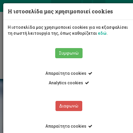
ΕΛ
EN
Η ιστοσελίδα μας χρησιμοποιεί cookies
Togg
Η ιστοσελίδα μας χρησιμοποιεί cookies για να εξασφαλίσει
navig
τη σωστή λειτουργία της, όπως καθορίζεται
εδώ
.
Σχολές
Σχολή Επιστημών Υγείας
Συμφωνώ
Τμήμα Νοσηλευτικής
Νέα/Ανακοινώσεις
Άρθρο
Απαραίτητα cookies
Analytics cookies
Διαφωνώ
Απαραίτητα cookies