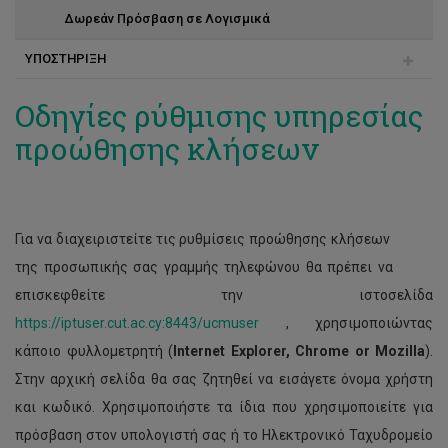
Δωρεάν Πρόσβαση σε Λογισμικά
Τηλεφωνία - Self Care Portal
ΥΠΟΣΤΗΡΙΞΗ
WI-FI
Επικοινωνία
CUT Cloud
Οδηγίες ρύθμισης υπηρεσίας
προώθησης κλήσεων
Προσωπικό Υπηρεσίας
Ζωντανές μεταδόσεις
IT Helpdesk
Cisco Jabber
Δημιουργία συντομεύσεων
Για να διαχειριστείτε τις ρυθμίσεις προώθησης κλήσεων
Webmeetings
της προσωπικής σας γραμμής τηλεφώνου θα πρέπει να
επισκεφθείτε την ιστοσελίδα
Webex
https://iptuser.cut.ac.cy:8443/ucmuser
, χρησιμοποιώντας
Mail to Mobile
κάποιο φυλλομετρητή (
Internet
Explorer
,
Chrome
or
Mozilla
).
Matlab
Στην αρχική σελίδα θα σας ζητηθεί να εισάγετε όνομα χρήστη
και κωδικό. Χρησιμοποιήστε τα ίδια που χρησιμοποιείτε για
Multi Factor Authentication (MFA)
πρόσβαση στον υπολογιστή σας ή το Ηλεκτρονικό Ταχυδρομείο