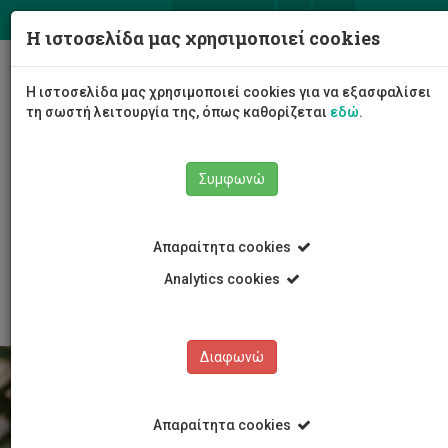
ΕΛ
EN
Η ιστοσελίδα μας χρησιμοποιεί cookies
Togg
Η ιστοσελίδα μας χρησιμοποιεί cookies για να εξασφαλίσει
navig
τη σωστή λειτουργία της, όπως καθορίζεται
εδώ
.
Το Πανεπιστήμιο
Διοίκηση
Συμφωνώ
Διοικητικές Υπηρεσίες
Υπηρεσία Συστημάτων Πληροφορικής και Τεχνολογίας
Πληροφορίες
Απαραίτητα cookies
Οδηγίες Χρήσεως Συστημάτων Πληροφορίκης
Οδηγίες ρύθμισης υπηρεσίας προώθησης κλήσεων
Analytics cookies
Διαφωνώ
Απαραίτητα cookies