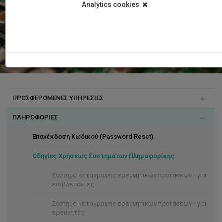
Analytics cookies
ΠΡΟΣΦΕΡΟΜΕΝΕΣ ΥΠΗΡΕΣΙΕΣ
ΠΛΗΡΟΦΟΡΙΕΣ
Δωρεάν Λογισμικά (Microsoft Windows, Microsoft
Software, Azure Dev Tools)
Επανέκδοση Κωδικού (Password Reset)
Ενοποιημένη Πρόσβαση (SSO)
Οδηγίες Χρήσεως Συστημάτων Πληροφορίκης
Ψηφιακές Ταυτότητες (Digital ID Cards)
Σύστημα καταγραφής ερευνητικών προτάσεων - για
Απομακρυσμένη Πρόσβαση (VPN)
επιβλέποντες
Ασφάλεια
Σύστημα καταγραφής ερευνητικών προτάσεων - για
ερευνητές