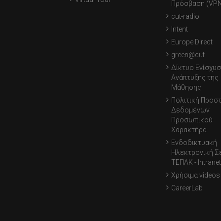
Πρόσβαση (VPN
cut-radio
Intent
Europe Direct
green@cut
Δίκτυο Ενίσχυσ
Ανάπτυξης της
Μάθησης
Πολιτική Προσ
Δεδομένων
Προσωπικού
Χαρακτήρα
Ενδοδικτυακή
Ηλεκτρονική Σ
ΤΕΠΑΚ - Intranet
Χρήσιμα videos
CareerLab