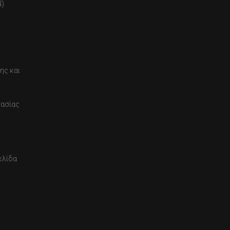
)
ης και
τασίας
ελίδα