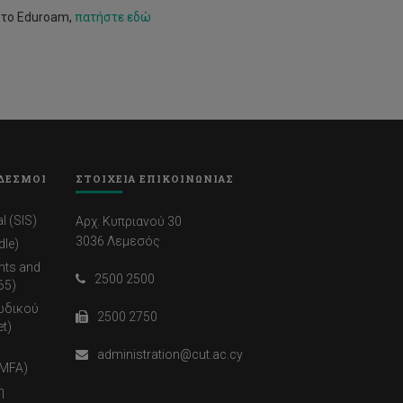
ε το Eduroam,
πατήστε εδώ
ΔΕΣΜΟΙ
ΣΤΟΙΧΕΙΑ ΕΠΙΚΟΙΝΩΝΙΑΣ
l (SIS)
Αρχ. Κυπριανού 30
3036 Λεμεσός
dle)
nts and
2500 2500
65)
ωδικού
2500 2750
t)
administration@cut.ac.cy
(MFA)
η