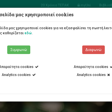
20 Χρόνια ΤΕΠΑΚ
myUni
Βιβλιο
σελίδα μας χρησιμοποιεί cookies
σία Συστημάτων
φορικής και
Φοιτητές/τριες
Σπουδές
λίδα μας χρησιμοποιεί cookies για να εξασφαλίσει τη σωστή λειτ
λογίας
ως καθορίζεται
εδώ
.
Συμφωνώ
Διαφωνώ
Απαραίτητα cookies
Απαραίτητα cookies
 Υπηρεσίες
Υπηρεσία Συστημάτων Πληροφορικής και Τεχνολογί
Analytics cookies
Analytics cookies