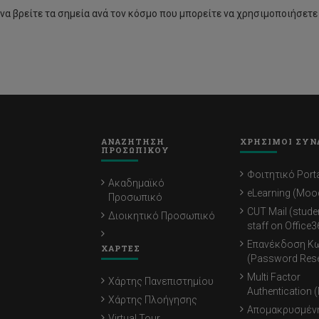
α να βρείτε τα σημεία ανά τον κόσμο που μπορείτε να χρησιμοποιήσετ
ΑΝΑΖΗΤΗΣΗ
ΧΡΗΣΙΜΟΙ ΣΥΝ
ΠΡΟΣΩΠΙΚΟΥ
Φοιτητικό Porta
Ακαδημαϊκό
eLearning (Moo
Προσωπικό
CUT Mail (stude
Διοικητικό Προσωπικό
staff on Office3
Επανέκδοση Κ
ΧΑΡΤΕΣ
(Password Rese
Multi Factor
Χάρτης Πανεπιστημίου
Authentication 
Χάρτης Πλοήγησης
Απομακρυσμέν
Virtual Tour