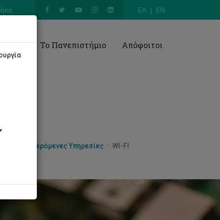
θήκη
ΕΛ
EN
Έρευνα
Το Πανεπιστήμιο
Απόφοιτοι
ουργία
ας
Προσφερόμενες Υπηρεσίες
WI-FI