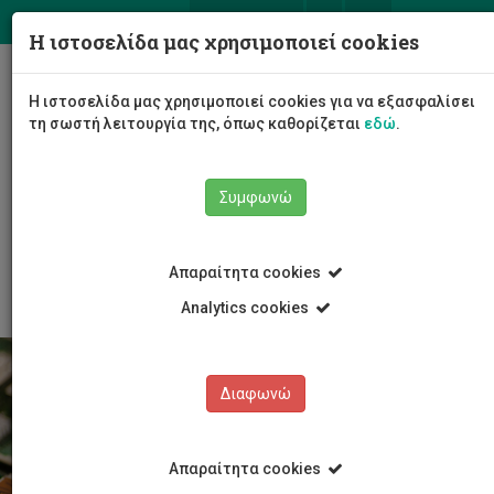
ΕΛ
EN
Η ιστοσελίδα μας χρησιμοποιεί cookies
Togg
Η ιστοσελίδα μας χρησιμοποιεί cookies για να εξασφαλίσει
navig
τη σωστή λειτουργία της, όπως καθορίζεται
εδώ
.
Το Πανεπιστήμιο
Διοίκηση
Συμφωνώ
Διοικητικές Υπηρεσίες
Υπηρεσία Συστημάτων Πληροφορικής και Τεχνολογίας
Προσφερόμενες Υπηρεσίες
Απαραίτητα cookies
Analytics cookies
Διαφωνώ
Απαραίτητα cookies