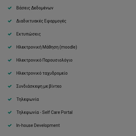
Ηλεκτρονικές Υπογραφές
Απόκτηση Επαγγελματικών Τίτλων
Βάσεις Δεδομένων
Ηλεκτρονική Μάθηση (moodle)
Χρήσιμα videos
Διαδικτυακές Εφαρμογές
Ηλεκτρονικό Παρουσιολόγιο
Δωρεάν Πρόσβαση σε Λογισμικά
Εκτυπώσεις
Ηλεκτρονικό ταχυδρομείο
Ηλεκτρονική Μάθηση (moodle)
Συνδιάσκεψη με βίντεο
Αποθήκευση Δεδομένων (storage)
Ηλεκτρονικό Παρουσιολόγιο
Βάσεις Δεδομένων
Ηλεκτρονικό ταχυδρομείο
In-house Development
Συνδιάσκεψη με βίντεο
Ψηφιακή σήμανση
Τηλεφωνία
Εκτυπώσεις
Τηλεφωνία - Self Care Portal
Office 365
In-house Development
Τηλεφωνία - Self Care Portal