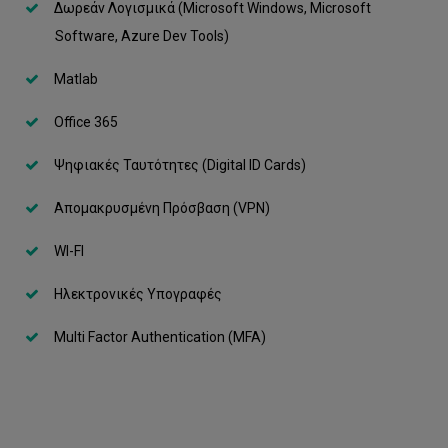
Δωρεάν Λογισμικά (Microsoft Windows, Microsoft
WI-FI
Software, Azure Dev Tools)
CUT Cloud
Matlab
Ζωντανές μεταδόσεις
Office 365
Cisco Jabber
Ψηφιακές Ταυτότητες (Digital ID Cards)
Δημιουργία συντομεύσεων
Απομακρυσμένη Πρόσβαση (VPN)
Webmeetings
WI-FI
Webex
Ηλεκτρονικές Υπογραφές
Mail to Mobile
Matlab
Multi Factor Authentication (MFA)
Multi Factor Authentication (MFA)