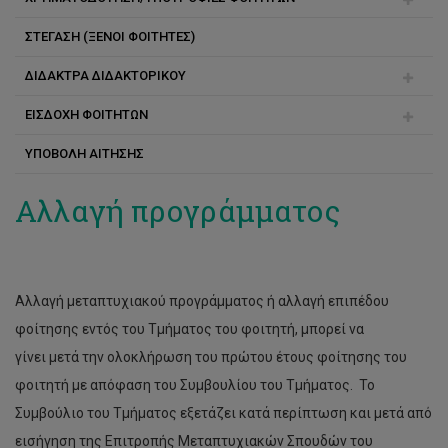
Χημικής Μηχανικής
ΣΤΕΓΑΣΗ (ΞΕΝΟΙ ΦΟΙΤΗΤΕΣ)
Υποτροφίες αριστείας για διδακτορικούς
Καλών Τεχνών
ΔΙΔΑΚΤΡΑ ΔΙΔΑΚΤΟΡΙΚΟΥ
Υποτροφίες κοινωνικής στήριξης για φοιτητές μάστερ
Διοίκησης Τουρισμού και Φιλοξενίας
και διδακτορικού
ΕΙΣΔΟΧΗ ΦΟΙΤΗΤΩΝ
Τρόποι πληρωμής
Μηχανολόγων Μηχανικών και Επιστήμης και Μηχανικής
Υλικών
ΥΠΟΒΟΛΗ ΑΙΤΗΣΗΣ
Συνέπειες μη πληρωμής
Εγγραφή
Πολυμέσων και Γραφικών Τεχνών
Συχνές ερωτήσεις
Αλλαγή προγράμματος
Νοσηλευτική
Τμήμα Επικοινωνίας και Μάρκετινγκ
Αλλαγή μεταπτυχιακού προγράμματος ή αλλαγή επιπέδου
Επιστημών Αποκατάστασης
φοίτησης εντός του Τμήματος του φοιτητή, μπορεί να
Διοίκησης, Επιχειρηματικότητας και Ψηφιακού Επιχειρείν
γίνει μετά την ολοκλήρωση του πρώτου έτους φοίτησης του
Ναυτιλιακών
φοιτητή με απόφαση του Συμβουλίου του Τμήματος. Το
Συμβούλιο του Τμήματος εξετάζει κατά περίπτωση και μετά από
εισήγηση της Επιτροπής Μεταπτυχιακών Σπουδών του