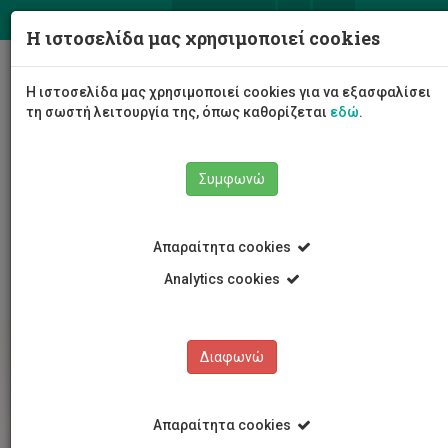
ΕΛ
EN
Η ιστοσελίδα μας χρησιμοποιεί cookies
Togg
Η ιστοσελίδα μας χρησιμοποιεί cookies για να εξασφαλίσει
navig
τη σωστή λειτουργία της, όπως καθορίζεται
εδώ
.
Συμφωνώ
Σπουδές
Διδακτορικές Σπουδές
Απαραίτητα cookies
Οι μεταπτυχιακές σπουδές
Αλλαγή προγράμματος
Analytics cookies
Διαφωνώ
Απαραίτητα cookies