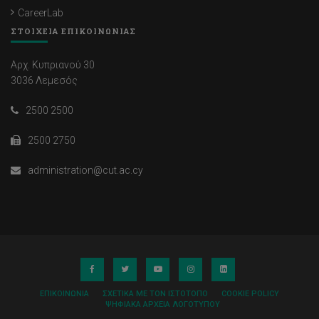
CareerLab
ΣΤΟΙΧΕΙΑ ΕΠΙΚΟΙΝΩΝΙΑΣ
Αρχ. Κυπριανού 30
3036 Λεμεσός
2500 2500
2500 2750
administration@cut.ac.cy
ΕΠΙΚΟΙΝΩΝΊΑ
ΣΧΕΤΙΚΆ ΜΕ ΤΟΝ ΙΣΤΌΤΟΠΟ
COOKIE POLICY
ΨΗΦΙΑΚΆ ΑΡΧΕΊΑ ΛΟΓΌΤΥΠΟΥ