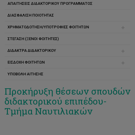
ΑΠΑΙΤΗΣΕΙΣ ΔΙΔΑΚΤΟΡΙΚΟΥ ΠΡΟΓΡΑΜΜΑΤΟΣ
Ακαδημαϊκός και Ερευνητικός Σύμβουλος
ΔΙΑΣΦΑΛΙΣΗ ΠΟΙΟΤΗΤΑΣ
Διάρκεια σπουδών
ΧΡΗΜΑΤΟΔΟΤΗΣΗ/ΥΠΟΤΡΟΦΙΕΣ ΦΟΙΤΗΤΩΝ
Αλλαγή προγράμματος
ΣΤΕΓΑΣΗ (ΞΕΝΟΙ ΦΟΙΤΗΤΕΣ)
Υποτροφίες αριστείας για διδακτορικούς
ΔΙΔΑΚΤΡΑ ΔΙΔΑΚΤΟΡΙΚΟΥ
Υποτροφίες κοινωνικής στήριξης για φοιτητές μάστερ
και διδακτορικού
ΕΙΣΔΟΧΗ ΦΟΙΤΗΤΩΝ
Τρόποι πληρωμής
ΥΠΟΒΟΛΗ ΑΙΤΗΣΗΣ
Συνέπειες μη πληρωμής
Εγγραφή
Συχνές ερωτήσεις
Προκήρυξη θέσεων σπουδών
διδακτορικού επιπέδου-
Τμήμα Ναυτιλιακών