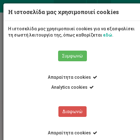
ΕΛ
EN
Η ιστοσελίδα μας χρησιμοποιεί cookies
Togg
Η ιστοσελίδα μας χρησιμοποιεί cookies για να εξασφαλίσει
navig
τη σωστή λειτουργία της, όπως καθορίζεται
εδώ
.
Συμφωνώ
Σπουδές
Διδακτορικές Σπουδές
Απαραίτητα cookies
Διδακτορικές Σπουδές
Ναυτιλιακών
Analytics cookies
Διαφωνώ
Απαραίτητα cookies