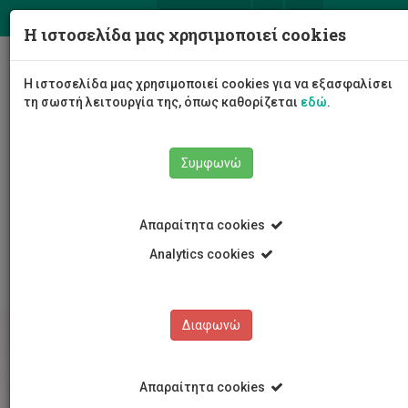
ΕΛ
EN
Η ιστοσελίδα μας χρησιμοποιεί cookies
Togg
Η ιστοσελίδα μας χρησιμοποιεί cookies για να εξασφαλίσει
navig
τη σωστή λειτουργία της, όπως καθορίζεται
εδώ
.
Συμφωνώ
Σπουδές
Διδακτορικές Σπουδές
Απαραίτητα cookies
Διδακτορικές Σπουδές
Πολυμέσων και Γραφικών Τεχνών
Analytics cookies
Διαφωνώ
Απαραίτητα cookies