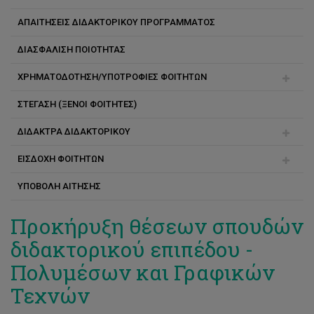
ΑΠΑΙΤΗΣΕΙΣ ΔΙΔΑΚΤΟΡΙΚΟΥ ΠΡΟΓΡΑΜΜΑΤΟΣ
Ακαδημαϊκός και Ερευνητικός Σύμβουλος
ΔΙΑΣΦΑΛΙΣΗ ΠΟΙΟΤΗΤΑΣ
Διάρκεια σπουδών
ΧΡΗΜΑΤΟΔΟΤΗΣΗ/ΥΠΟΤΡΟΦΙΕΣ ΦΟΙΤΗΤΩΝ
Αλλαγή προγράμματος
ΣΤΕΓΑΣΗ (ΞΕΝΟΙ ΦΟΙΤΗΤΕΣ)
Υποτροφίες αριστείας για διδακτορικούς
ΔΙΔΑΚΤΡΑ ΔΙΔΑΚΤΟΡΙΚΟΥ
Υποτροφίες κοινωνικής στήριξης για φοιτητές μάστερ
και διδακτορικού
ΕΙΣΔΟΧΗ ΦΟΙΤΗΤΩΝ
Τρόποι πληρωμής
ΥΠΟΒΟΛΗ ΑΙΤΗΣΗΣ
Συνέπειες μη πληρωμής
Εγγραφή
Συχνές ερωτήσεις
Προκήρυξη θέσεων σπουδών
διδακτορικού επιπέδου -
Πολυμέσων και Γραφικών
Τεχνών