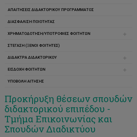
ΑΠΑΙΤΗΣΕΙΣ ΔΙΔΑΚΤΟΡΙΚΟΥ ΠΡΟΓΡΑΜΜΑΤΟΣ
Ακαδημαϊκός και Ερευνητικός Σύμβουλος
ΔΙΑΣΦΑΛΙΣΗ ΠΟΙΟΤΗΤΑΣ
Διάρκεια σπουδών
ΧΡΗΜΑΤΟΔΟΤΗΣΗ/ΥΠΟΤΡΟΦΙΕΣ ΦΟΙΤΗΤΩΝ
Αλλαγή προγράμματος
ΣΤΕΓΑΣΗ (ΞΕΝΟΙ ΦΟΙΤΗΤΕΣ)
Υποτροφίες αριστείας για διδακτορικούς
ΔΙΔΑΚΤΡΑ ΔΙΔΑΚΤΟΡΙΚΟΥ
Υποτροφίες κοινωνικής στήριξης για φοιτητές μάστερ
και διδακτορικού
ΕΙΣΔΟΧΗ ΦΟΙΤΗΤΩΝ
Τρόποι πληρωμής
ΥΠΟΒΟΛΗ ΑΙΤΗΣΗΣ
Συνέπειες μη πληρωμής
Εγγραφή
Συχνές ερωτήσεις
Προκήρυξη θέσεων σπουδών
διδακτορικού επιπέδου -
Τμήμα Επικοινωνίας και
Σπουδών Διαδικτύου