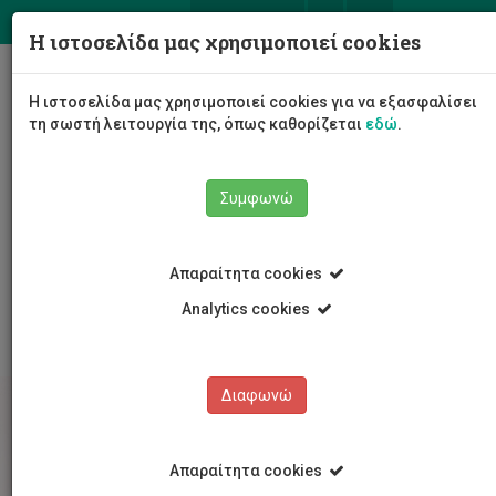
ΕΛ
EN
Η ιστοσελίδα μας χρησιμοποιεί cookies
Togg
Η ιστοσελίδα μας χρησιμοποιεί cookies για να εξασφαλίσει
navig
τη σωστή λειτουργία της, όπως καθορίζεται
εδώ
.
Συμφωνώ
Σπουδές
Διδακτορικές Σπουδές
Απαραίτητα cookies
Διδακτορικές Σπουδές
Επικοινωνίας και Σπουδών Διαδικτύου
Analytics cookies
Διαφωνώ
Απαραίτητα cookies