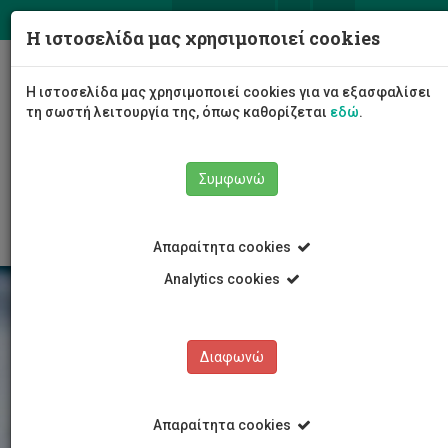
ΕΛ
EN
Η ιστοσελίδα μας χρησιμοποιεί cookies
Togg
Η ιστοσελίδα μας χρησιμοποιεί cookies για να εξασφαλίσει
navig
τη σωστή λειτουργία της, όπως καθορίζεται
εδώ
.
Σχολές
Σχολή Επιστημών Υγείας
Συμφωνώ
Τμήμα Νοσηλευτικής
Νέα/Ανακοινώσεις
Άρθρο
Απαραίτητα cookies
Analytics cookies
Διαφωνώ
Απαραίτητα cookies