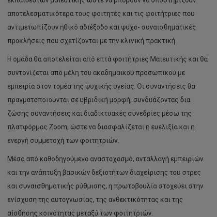
εκπαιδευτών μαιευτικής ώστε να μπορούν να υποστηρίζουν
αποτελεσματικότερα τους φοιτητές και τις φοιτήτριες που
αντιμετωπίζουν ηθικό αδιέξοδο και ψυχο- συναισθηματικές
προκλήσεις που σχετίζονται με την κλινική πρακτική.
Η ομάδα θα αποτελείται από επτά φοιτήτριες Μαιευτικής και θα
συντονίζεται από μέλη του ακαδημαϊκού προσωπικού με
εμπειρία στον τομέα της ψυχικής υγείας. Οι συναντήσεις θα
πραγματοποιούνται σε υβριδική μορφή, συνδυάζοντας δια
ζώσης συναντήσεις και διαδικτυακές συνεδρίες μέσω της
πλατφόρμας Zoom, ώστε να διασφαλίζεται η ευελιξία και η
ενεργή συμμετοχή των φοιτητριών.
Μέσα από καθοδηγούμενο αναστοχασμό, ανταλλαγή εμπειριών
και την ανάπτυξη βασικών δεξιοτήτων διαχείρισης του στρες
και συναισθηματικής ρύθμισης, η πρωτοβουλία στοχεύει στην
ενίσχυση της αυτογνωσίας, της ανθεκτικότητας και της
αίσθησης κοινότητας μεταξύ των φοιτητριών.