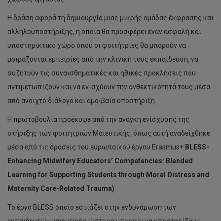
Η δράση αφορά τη δημιουργία μιας μικρής ομάδας έκφρασης και
αλληλοϋποστήριξης, η οποία θα προσφέρει έναν ασφαλή και
υποστηρικτικό χώρο όπου οι φοιτήτριες θα μπορούν να
μοιράζονται εμπειρίες από την κλινική τους εκπαίδευση, να
συζητούν τις συναισθηματικές και ηθικές προκλήσεις που
αντιμετωπίζουν και να ενισχύουν την ανθεκτικότητά τους μέσα
από ανοιχτό διάλογο και αμοιβαία υποστήριξη.
Η πρωτοβουλία προέκυψε από την ανάγκη ενίσχυσης της
στήριξης των φοιτητριών Μαιευτικής, όπως αυτή αναδείχθηκε
μέσα από τις δράσεις του ευρωπαϊκού έργου Erasmus+
BLESS-
Enhancing Midwifery Educators’ Competencies: Blended
Learning for Supporting Students through Moral Distress and
Maternity Care-Related Trauma)
.
To έργο BLESS οποίο εστιάζει στην ενδυνάμωση των