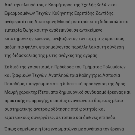
Από την πλευρά του, ο Κοσμήτορας της Σχολής Καλών και
Εφαρμοσμένων Τεχνών, Καθηγητής Ευριπίδης Ζαντίδης,
ανέφερε ότι «η Αικατερίνη Μαυρή μετατρέπει τη διδασκαλία σε
εμπειρία ζωής και την αναδεικνύει σε αντικείμενο
επιστημονικής έρευνας, ανεβάζοντας τον πήχη της αριστείας
ακόμη πιο ψηλά», επισημαίνοντας παράλληλα και τη σύνδεση
της διδασκαλίας της με τις ανάγκες της αγοράς.
Σε δικό της χαιρετισμό, η Πρόεδρος του Τμήματος Πολυμέσων
και Γραφικών Τεχνών, Αναπληρώτρια Καθηγήτρια Ασπασία
Παπαδήμα, υπογράμμισε ότι η διδακτική προσέγγιση της Δρος
Μαυρή χαρακτηρίζεται από δημιουργικό συνδυασμό έρευνας και
πρακτικής εφαρμογής, ο οποίος ανανεώνεται διαρκώς μέσω
συστηματικής ανατροφοδότησης από φοιτητές και
εξωτερικούς συνεργάτες, σε τοπικό και διεθνές επίπεδο.
Όπως σημείωσε, η ίδια ενσωματώνει με συνέπεια την έρευνά