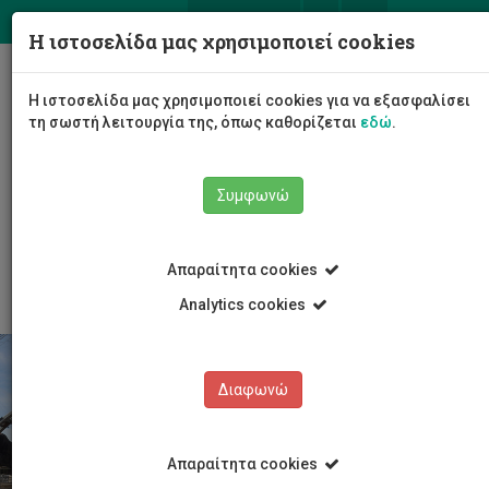
ΕΛ
EN
Η ιστοσελίδα μας χρησιμοποιεί cookies
Togg
Η ιστοσελίδα μας χρησιμοποιεί cookies για να εξασφαλίσει
navig
τη σωστή λειτουργία της, όπως καθορίζεται
εδώ
.
Σχολές
Σχολή Μηχανικής και Τεχνολογίας
Συμφωνώ
Τμήμα Πολιτικών Μηχανικών και Μηχανικών
Γεωπληροφορικής
Ανακοινώσεις τμήματος
Άρθρο
Απαραίτητα cookies
Analytics cookies
Διαφωνώ
Απαραίτητα cookies