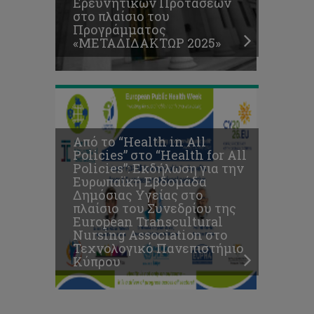
Ερευνητικών Προτάσεων
Association
στο πλαίσιο του
στο
Προγράμματος
Τεχνολογικό
«ΜΕΤΑΔΙΔΑΚΤΩΡ 2025»
Πανεπιστήμιο
Κύπρου
Από το “Health in All
Policies” στο “Health for All
Policies”: Εκδήλωση για την
Ευρωπαϊκή Εβδομάδα
Δημόσιας Υγείας στο
πλαίσιο του Συνεδρίου της
European Transcultural
Nursing Association στο
Τεχνολογικό Πανεπιστήμιο
Κύπρου