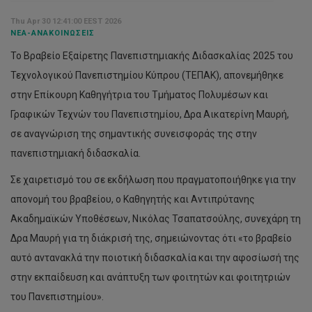
Thu Apr 30 12:41:00 EEST 2026
Ερευνητική Ομάδα Infrastructure
ΝΈΑ-ΑΝΑΚΟΙΝΏΣΕΙΣ
To Βραβείο Εξαίρετης Πανεπιστημιακής Διδασκαλίας 2025 του
Τεχνολογικού Πανεπιστημίου Κύπρου (ΤΕΠΑΚ), απονεμήθηκε
στην Επίκουρη Καθηγήτρια του Τμήματος Πολυμέσων και
Γραφικών Τεχνών του Πανεπιστημίου, Δρα Αικατερίνη Μαυρή,
σε αναγνώριση της σημαντικής συνεισφοράς της στην
πανεπιστημιακή διδασκαλία.
Σε χαιρετισμό του σε εκδήλωση που πραγματοποιήθηκε για την
απονομή του βραβείου, ο Καθηγητής και Αντιπρύτανης
Ακαδημαϊκών Υποθέσεων, Νικόλας Τσαπατσούλης, συνεχάρη τη
Δρα Μαυρή για τη διάκρισή της, σημειώνοντας ότι «το βραβείο
αυτό αντανακλά την ποιοτική διδασκαλία και την αφοσίωσή της
στην εκπαίδευση και ανάπτυξη των φοιτητών και φοιτητριών
του Πανεπιστημίου».