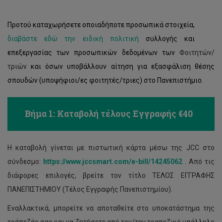
Summer accommodation program
General Student Insurance
Προτού καταχωρήσετε οποιαδήποτε προσωπικά στοιχεία,
Επίδομα ενοικίου
First Aid
διαβάστε εδώ την ειδική πολιτική
συλλογής και
επεξεργασίας των προσωπικών δεδομένων των
Φοιτητών/
τριών
και όσων υποβάλλουν αίτηση για εξασφάλιση θέσης
σπουδών (υποψήφιοι/ες φοιτητές/τριες) στο Πανεπιστήμιο.
Βήμα 1: Καταβολή τέλους Εγγραφής €40
Η καταβολή γίνεται
με πιστωτική κάρτα μέσω της JCC στο
σύνδεσμο:
https://www.jccsmart.com/e-bill/14245062
. Από τις
διάφορες επιλογές, βρείτε τον τίτλο ΤΕΛΟΣ ΕΓΓΡΑΦΗΣ
ΠΑΝΕΠΙΣΤΗΜΙΟΥ (Τέλος Εγγραφής Πανεπιστημίου).
Εναλλακτικά, μπορείτε να αποταθείτε στο υποκατάστημα της