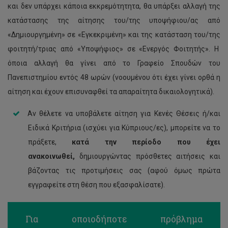
και δεν υπάρχει κάποια εκκρεμότητητα, θα υπάρξει αλλαγή της
κατάστασης της αίτησης του/της υποψήφιου/ας από
«Δημιουργημένη» σε «Εγκεκριμένη» και της κατάσταση του/της
φοιτητή/τριας από «Υποψήφιος» σε «Ενεργός Φοιτητής». Η
όποια αλλαγή θα γίνει από το Γραφείο Σπουδών του
Πανεπιστημίου εντός 48 ωρών (νοουμένου ότι έχει γίνει ορθά η
αίτηση και έχουν επισυναφθεί τα απαραίτητα δικαιολογητικά).
Αν θέλετε να υποβάλετε αίτηση για Κενές Θέσεις ή/και
Ειδικά Κριτήρια (ισχύει για Κύπριους/ες), μπορείτε να το
πράξετε,
κατά την περίοδο που έχει
ανακοινωθεί,
δημιουργώντας πρόσθετες αιτήσεις και
βάζοντας τις προτιμήσεις σας (αφού όμως πρώτα
εγγραφείτε στη θέση που εξασφαλίσατε).
Για οποιοδήποτε πρόβλημα