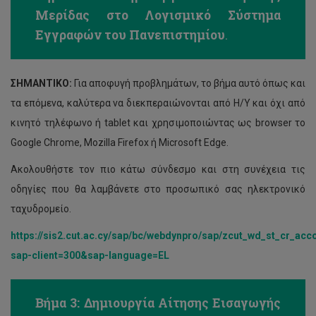
Μερίδας στο Λογισμικό Σύστημα
Εγγραφών του Πανεπιστημίου
.
ΣΗΜΑΝΤΙΚΟ:
Για αποφυγή προβλημάτων, το βήμα αυτό όπως και
τα επόμενα, καλύτερα να διεκπεραιώνονται από Η/Υ και όχι από
κινητό τηλέφωνο ή tablet και χρησιμοποιώντας ως browser το
Google Chrome, Mozilla Firefox ή Microsoft Edge.
Ακολουθήστε τον πιο κάτω σύνδεσμο και στη συνέχεια τις
οδηγίες που θα λαμβάνετε στο προσωπικό σας ηλεκτρονικό
ταχυδρομείο.
https://sis2.cut.ac.cy/sap/bc/webdynpro/sap/zcut_wd_st_cr_acc
sap-client=300&sap-language=EL
Βήμα 3: Δημιουργία Αίτησης Εισαγωγής