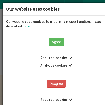
ΕΛ
EN
Our website uses cookies
Togg
Our website uses cookies to ensure its proper functionality, as
navig
described
here
.
Agree
Education
Admissions
Bachelor's Programmes
Required cookies
Registration
Registration - National Exams entrance
Analytics cookies
Disagree
Required cookies