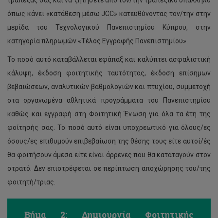
τράπεζάς σας και να ζητήσετε από τον/την τραπεζικό υπάλληλο
όπως κάνει «κατάθεση μέσω JCC» κατευθύνοντας τον/την στην
μερίδα του Τεχνολογικού Πανεπιστημίου Κύπρου, στην
κατηγορία πληρωμών «Τέλος Εγγραφής Πανεπιστημίου».
Το ποσό αυτό καταβάλλεται εφάπαξ και καλύπτει ασφαλιστική
κάλυψη, έκδοση φοιτητικής ταυτότητας, έκδοση επίσημων
βεβαιώσεων, αναλυτικών βαθμολογιών και πτυχίου, συμμετοχή
στα οργανωμένα αθλητικά προγράμματα του Πανεπιστημίου
καθώς και εγγραφή στη Φοιτητική Ένωση για όλα τα έτη της
φοίτησής σας. Το ποσό αυτό είναι υποχρεωτικό για όλους/ες
όσους/ες επιθυμούν επιβεβαίωση της θέσης τους είτε αυτοί/ές
θα φοιτήσουν άμεσα είτε είναι άρρενες που θα καταταγούν στον
στρατό. Δεν επιστρέφεται σε περίπτωση αποχώρησης του/της
φοιτητή/τριας.
Βήμα 2: Δημιουργία Φοιτητικής