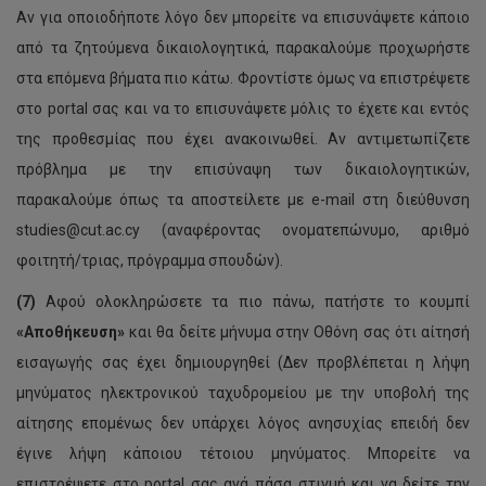
Αν για οποιοδήποτε λόγο δεν μπορείτε να επισυνάψετε κάποιο
από τα ζητούμενα δικαιολογητικά, παρακαλούμε προχωρήστε
στα επόμενα βήματα πιο κάτω. Φροντίστε όμως να επιστρέψετε
στο portal σας και να το επισυνάψετε μόλις το έχετε και εντός
της προθεσμίας που έχει ανακοινωθεί. Αν αντιμετωπίζετε
πρόβλημα με την επισύναψη των δικαιολογητικών,
παρακαλούμε όπως τα αποστείλετε με e-mail στη διεύθυνση
studies@cut.ac.cy (αναφέροντας ονοματεπώνυμο, αριθμό
φοιτητή/τριας, πρόγραμμα σπουδών).
(7)
Αφού ολοκληρώσετε τα πιο πάνω, πατήστε το κουμπί
«Αποθήκευση»
και θα δείτε μήνυμα στην Οθόνη σας ότι αίτησή
εισαγωγής σας έχει δημιουργηθεί (Δεν προβλέπεται η λήψη
μηνύματος ηλεκτρονικού ταχυδρομείου με την υποβολή της
αίτησης επομένως δεν υπάρχει λόγος ανησυχίας επειδή δεν
έγινε λήψη κάποιου τέτοιου μηνύματος. Μπορείτε να
επιστρέψετε στο portal σας ανά πάσα στιγμή και να δείτε την