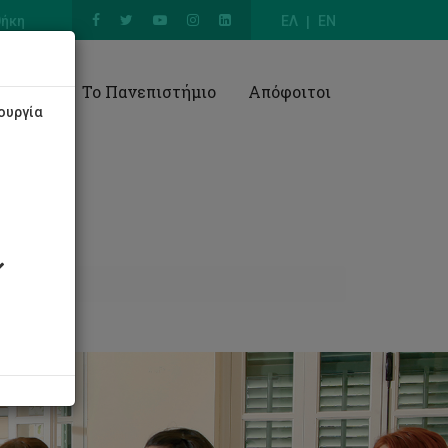
θήκη
ΕΛ
EN
Έρευνα
Το Πανεπιστήμιο
Απόφοιτοι
ουργία