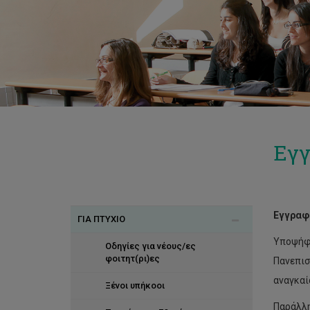
Εγγ
Εγγραφ
ΓΙΑ ΠΤΥΧΙΟ
Υποψήφι
Οδηγίες για νέους/ες
φοιτητ(ρι)ες
Πανεπισ
αναγκαί
Ξένοι υπήκοοι
Παράλλη