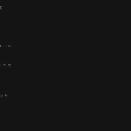
η
)
ης και
τασίας
ελίδα