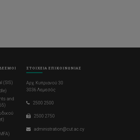
ΔΕΣΜΟΙ
ΣΤΟΙΧΕΙΑ ΕΠΙΚΟΙΝΩΝΙΑΣ
l (SIS)
Αρχ. Κυπριανού 30
3036 Λεμεσός
dle)
nts and
2500 2500
65)
ωδικού
2500 2750
t)
administration@cut.ac.cy
(MFA)