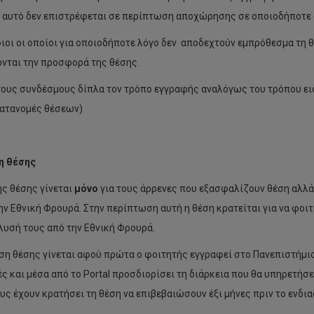
 αυτό δεν επιστρέφεται σε περίπτωση αποχώρησης σε οποιοδήποτε 
οι οι οποίοι για οποιοδήποτε λόγο δεν αποδεχτούν εμπρόθεσμα τη θ
νται την προσφορά της θέσης.
τους συνδέσμους δίπλα τον τρόπο εγγραφής αναλόγως του τρόπου ε
ατανομές θέσεων)
η θέσης
ς θέσης γίνεται
μόνο
για τους άρρενες που εξασφαλίζουν θέση αλλά
ην Εθνική Φρουρά. Στην περίπτωση αυτή η θέση κρατείται για να φοι
λυσή τους από την Εθνική Φρουρά.
ση θέσης γίνεται αφού πρώτα ο φοιτητής εγγραφεί στο Πανεπιστήμι
ς και μέσα από το Portal προσδιορίσει τη διάρκεια που θα υπηρετή
υς έχουν κρατήσει τη θέση να επιβεβαιώσουν έξι μήνες πριν το ενδι