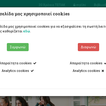
20 Χρόνια ΤΕΠΑΚ
myUni
Βιβλιο
σελίδα μας χρησιμοποιεί cookies
Φοιτητές/τριες
Σπουδές
λίδα μας χρησιμοποιεί cookies για να εξασφαλίσει τη σωστή λειτ
ως καθορίζεται
εδώ
.
Συμφωνώ
Διαφωνώ
Απαραίτητα cookies
Απαραίτητα cookies
α Πτυχίο
Eγγραφή και κράτηση θέσης
Analytics cookies
Analytics cookies