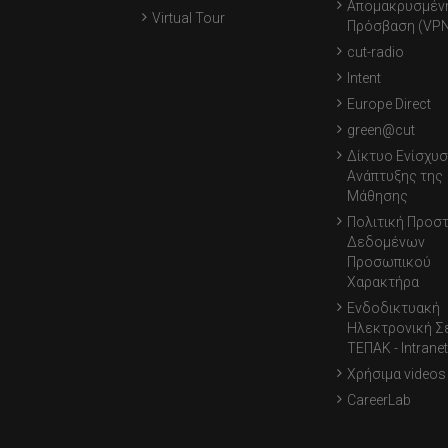
Απομακρυσμέν
Virtual Tour
Πρόσβαση (VPN
cut-radio
Intent
Europe Direct
green@cut
Δίκτυο Ενίσχυσ
Ανάπτυξης της
Μάθησης
Πολιτική Προσ
Δεδομένων
Προσωπικού
Χαρακτήρα
Ενδοδικτυακή
Ηλεκτρονική Σ
ΤΕΠΑΚ - Intranet
Χρήσιμα videos
CareerLab