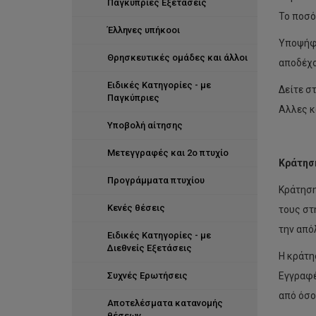
Παγκύπριες Εξετάσεις
Το ποσό
Έλληνες υπήκοοι
Υποψήφι
Θρησκευτικές ομάδες και άλλοι
αποδέχο
Ειδικές Κατηγορίες - με
Δείτε σ
Παγκύπριες
Αλλες κ
Υποβολή αίτησης
Μετεγγραφές και 2ο πτυχίο
Κράτησ
Προγράμματα πτυχίου
Κράτηση
Κενές θέσεις
τους στ
την από
Ειδικές Κατηγορίες - με
Διεθνείς Εξετάσεις
Η κράτη
Συχνές Ερωτήσεις
Εγγραφέ
από όσο
Αποτελέσματα κατανομής
θέσεων