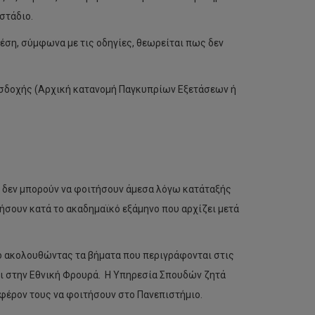
στάδιο.
έση, σύμφωνα με τις οδηγίες, θεωρείται πως δεν
ισδοχής (Αρχική κατανομή Παγκυπρίων Εξετάσεων ή
 δεν μπορούν να φοιτήσουν άμεσα λόγω κατάταξής
τήσουν κατά το ακαδημαϊκό εξάμηνο που αρχίζει μετά
ο ακολουθώντας τα βήματα που περιγράφονται στις
σει στην Εθνική Φρουρά. Η Υπηρεσία Σπουδών ζητά
αφέρον τους να φοιτήσουν στο Πανεπιστήμιο.