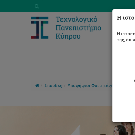
Η ιστο
Η ιστοσε
της, όπ
Σπουδές
Υποψήφιοι Φοιτητές/τριες
Γι