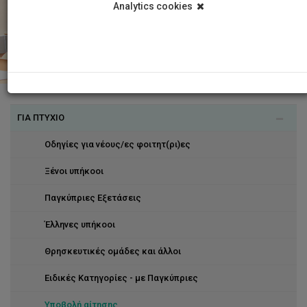
Analytics cookies
ΓΙΑ ΠΤΥΧΙΟ
Οδηγίες για νέους/ες φοιτητ(ρι)ες
Ξένοι υπήκοοι
Παγκύπριες Εξετάσεις
Έλληνες υπήκοοι
Θρησκευτικές ομάδες και άλλοι
Ειδικές Κατηγορίες - με Παγκύπριες
Υποβολή αίτησης