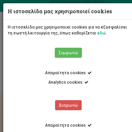
ΕΛ
EN
Η ιστοσελίδα μας χρησιμοποιεί cookies
Togg
Η ιστοσελίδα μας χρησιμοποιεί cookies για να εξασφαλίσει
navig
τη σωστή λειτουργία της, όπως καθορίζεται
εδώ
.
Συμφωνώ
Σπουδές
Υποψήφιοι Φοιτητές/τριες
Για Πτυχίο
Απαραίτητα cookies
Υποβολή αίτησης
Analytics cookies
Διαφωνώ
Απαραίτητα cookies