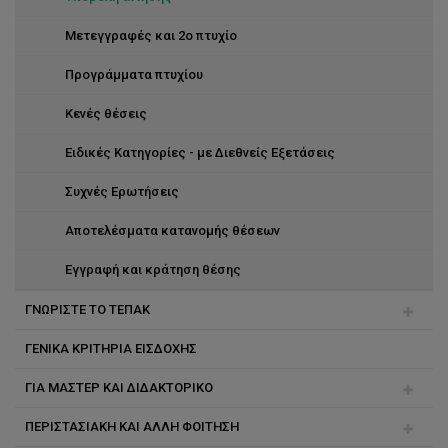
Μετεγγραφές και 2ο πτυχίο
Προγράμματα πτυχίου
Κενές θέσεις
Ειδικές Κατηγορίες - με Διεθνείς Εξετάσεις
Συχνές Ερωτήσεις
Αποτελέσματα κατανομής θέσεων
Eγγραφή και κράτηση θέσης
ΓΝΩΡΙΣΤΕ ΤΟ ΤΕΠΑΚ
ΓΕΝΙΚΑ ΚΡΙΤΗΡΙΑ ΕΙΣΔΟΧΗΣ
Καλοκαιρινές Ακαδημίες
ΓΙΑ ΜΑΣΤΕΡ ΚΑΙ ΔΙΔΑΚΤΟΡΙΚΟ
Ημέρες Ενημέρωσης
ΠΕΡΙΣΤΑΣΙΑΚΗ ΚΑΙ ΑΛΛΗ ΦΟΙΤΗΣΗ
Προκήρυξη θέσεων για σπουδές επιπέδου Μάστερ -
Έναρξη Σπουδών Σεπτέμβριος 2026