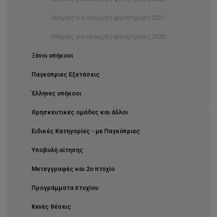
Οδηγίες για νέους/ες φοιτητ(ρι)ες 2021
Οδηγίες για νέους/ες φοιτητ(ρι)ες 2020
Ξένοι υπήκοοι
Παγκύπριες Εξετάσεις
Έλληνες υπήκοοι
Θρησκευτικές ομάδες και άλλοι
Ειδικές Κατηγορίες - με Παγκύπριες
Υποβολή αίτησης
Μετεγγραφές και 2ο πτυχίο
Προγράμματα πτυχίου
Κενές θέσεις