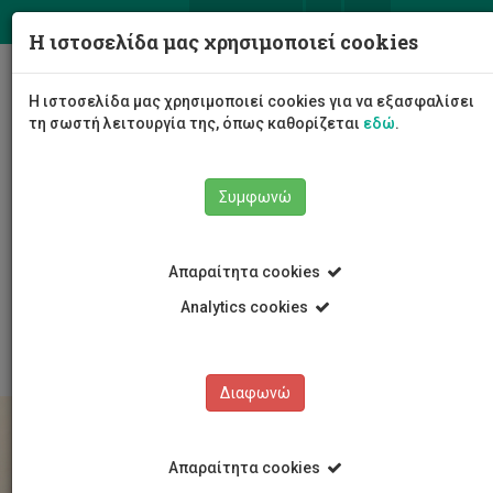
ΕΛ
EN
Η ιστοσελίδα μας χρησιμοποιεί cookies
Togg
Η ιστοσελίδα μας χρησιμοποιεί cookies για να εξασφαλίσει
navig
τη σωστή λειτουργία της, όπως καθορίζεται
εδώ
.
Συμφωνώ
Σπουδές
Υποψήφιοι Φοιτητές/τριες
Για Πτυχίο
Απαραίτητα cookies
Οδηγίες για νέους/ες φοιτητ(ρι)ες
Οδηγίες για νέους/ες φοιτητ(ρι)ες 2025
Analytics cookies
Όλες οι πληροφορίες σε μορφή εντύπου 2025
Διαφωνώ
Απαραίτητα cookies