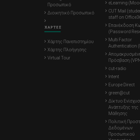
eLearning (Moo
Προσωπικό
CUT Mail (stude
Διοικητικό Προσωπικό
staff on Office3
Επανέκδοση Κ
ΧΑΡΤΕΣ
(Password Rese
Multi Factor
Χάρτης Πανεπιστημίου
Authentication 
Χάρτης Πλοήγησης
Απομακρυσμέν
Virtual Tour
Πρόσβαση (VPN
cut-radio
Intent
Europe Direct
green@cut
Δίκτυο Ενίσχυσ
Ανάπτυξης της
Μάθησης
Πολιτική Προσ
Δεδομένων
Προσωπικού