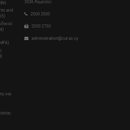
3036 Λεμεσός
dle)
nts and
2500 2500
65)
ωδικού
2500 2750
t)
administration@cut.ac.cy
(MFA)
η
)
ης και
τασίας