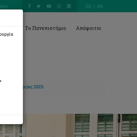
θήκη
ΕΛ
EN
Έρευνα
Το Πανεπιστήμιο
Απόφοιτοι
ουργία
/ες φοιτητ(ρι)ες 2025