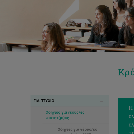
Κρά
ΓΙΑ ΠΤΥΧΙΟ
Η
Οδηγίες για νέους/ες
α
φοιτητ(ρι)ες
α
Οδηγίες για νέους/ες
τ