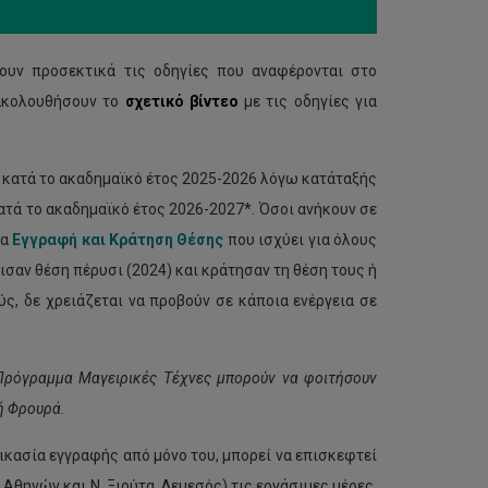
υν προσεκτικά τις οδηγίες που αναφέρονται στο
ρακολουθήσουν το
σχετικό βίντεο
με τις οδηγίες για
ν κατά το ακαδημαϊκό έτος 2025-2026 λόγω κατάταξής
κατά το ακαδημαϊκό έτος 2026-2027*. Όσοι ανήκουν σε
ια
Εγγραφή και Κράτηση Θέσης
που ισχύει για όλους
σαν θέση πέρυσι (2024) και κράτησαν τη θέση τους ή
, δε χρειάζεται να προβούν σε κάποια ενέργεια σε
Πρόγραμμα Μαγειρικές Τέχνες μπορούν να φοιτήσουν
ή Φρουρά.
δικασία εγγραφής από μόνο του, μπορεί να επισκεφτεί
θηνών και Ν. Ξιούτα, Λεμεσός) τις εργάσιμες μέρες,