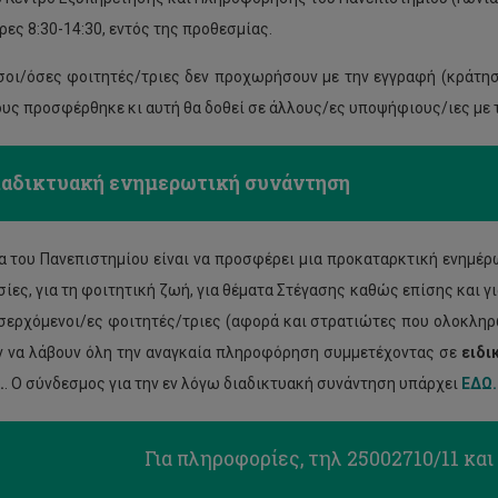
ρες 8:30-14:30, εντός της προθεσμίας.
σοι/όσες φοιτητές/τριες δεν προχωρήσουν με την εγγραφή (κράτησ
ους προσφέρθηκε κι αυτή θα δοθεί σε άλλους/ες υποψήφιους/ιες με 
ιαδικτυακή ενημερωτική συνάντηση
α του Πανεπιστημίου είναι να προσφέρει μια προκαταρκτική ενημέρω
σίες, για τη φοιτητική ζωή, για θέματα Στέγασης καθώς επίσης και γ
ισερχόμενοι/ες φοιτητές/τριες (αφορά και στρατιώτες που ολοκληρώ
 να λάβουν όλη την αναγκαία πληροφόρηση συμμετέχοντας σε
ειδι
.
. Ο σύνδεσμος για την εν λόγω διαδικτυακή συνάντηση υπάρχει
ΕΔΩ.
Για πληροφορίες, τηλ 25002710/11 κα