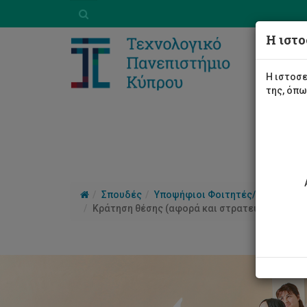
Η ιστο
Η ιστοσε
της, όπ
Σπουδές
Υποψήφιοι Φοιτητές/τριες
Γι
Κράτηση θέσης (αφορά και στρατεύσιμους) 2