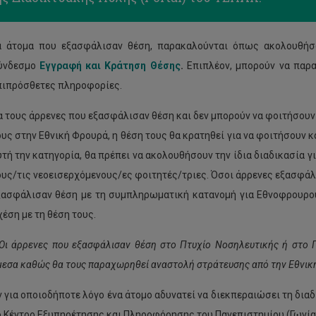
α άτομα που εξασφάλισαν θέση, παρακαλούνται όπως ακολουθήσο
ύνδεσμο
Εγγραφή και Κράτηση Θέσης
.
Επιπλέον, μπορούν να πα
πιπρόσθετες πληροφορίες.
α τους άρρενες που εξασφάλισαν θέση και δεν μπορούν να φοιτήσου
ους στην Εθνική Φρουρά, η θέση τους θα κρατηθεί για να φοιτήσουν 
υτή την κατηγορία, θα πρέπει να ακολουθήσουν την ίδια διαδικασία γ
ους/τις νεοεισερχόμενους/ες φοιτητές/τριες. Όσοι άρρενες εξασφάλι
ξασφάλισαν θέση με τη συμπληρωματική κατανομή για Εθνοφρουρούς
χέση με τη θέση τους.
 Οι άρρενες που εξασφάλισαν θέση στο Πτυχίο Νοσηλευτικής ή στο 
μεσα καθώς θα τους παραχωρηθεί αναστολή στράτευσης από την Εθνικ
 για οποιοδήποτε λόγο ένα άτομο αδυνατεί να διεκπεραιώσει τη δια
ο Κέντρο Εξυπηρέτησης και Πληροφόρησης του Πανεπιστημίου (Γωνία Α