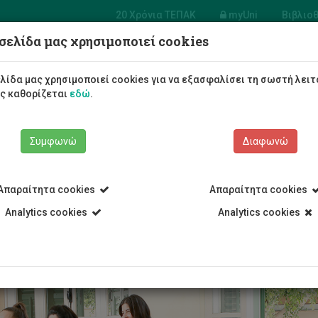
20 Χρόνια ΤΕΠΑΚ
myUni
Βιβλιο
σελίδα μας χρησιμοποιεί cookies
Φοιτητές/τριες
Σπουδές
λίδα μας χρησιμοποιεί cookies για να εξασφαλίσει τη σωστή λειτ
ως καθορίζεται
εδώ
.
Συμφωνώ
Διαφωνώ
Απαραίτητα cookies
Απαραίτητα cookies
α Πτυχίο
Οδηγίες για νέους/ες φοιτητ(ρι)ες
Οδηγίες για νέους
Analytics cookies
Analytics cookies
025