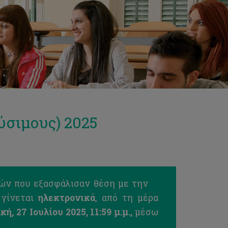
ύσιμους) 2025
ών που εξασφάλισαν θέση με την
γίνεται
ηλεκτρονικά
, από τη μέρα
ή, 27 Ιουλίου 2025, 11:59 μ.μ.,
μέσω