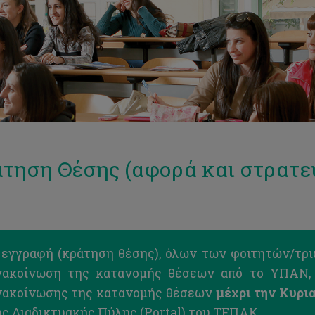
τηση Θέσης (αφορά και στρατε
 εγγραφή (κράτηση θέσης), όλων των φοιτητών/τρι
νακοίνωση της κατανομής θέσεων από το ΥΠΑΝ, 
νακοίνωσης της κατανομής θέσεων
μέχρι την Κυριακ
ης Διαδικτυακής Πύλης (Portal) του ΤΕΠΑΚ.