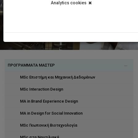
Analytics cookies
ΠΡΟΓΡΑΜΜΑΤΑ ΜΑΣΤΕΡ
MSc Επιστήμη και Μηχανική Δεδομένων
MSc Interaction Design
MA in Brand Experience Design
MA in Design for Social Innovation
MSc Γεωπονική Βιοτεχνολογία
MSc στα Ναυτιλιακά