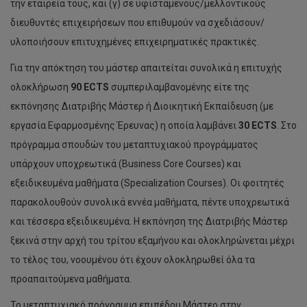
την εταιρεία τους, και (γ) σε υφιστάμενους/μελλοντικούς
διευθυντές επιχειρήσεων που επιθυμούν να σχεδιάσουν/
υλοποιήσουν επιτυχημένες επιχειρηματικές πρακτικές.
Για την απόκτηση του μάστερ απαιτείται συνολικά η επιτυχής
ολοκλήρωση
90 ECTS
συμπεριλαμβανομένης είτε της
εκπόνησης Διατριβής Μάστερ ή Διοικητική Εκπαίδευση (με
εργασία Εφαρμοσμένης Έρευνας) η οποία λαμβάνει
30 ECTS
. Στο
πρόγραμμα σπουδών του μεταπτυχιακού προγράμματος
υπάρχουν υποχρεωτικά (Business Core Courses) και
εξειδικευμένα μαθήματα (Specialization Courses). Οι φοιτητές
παρακολουθούν συνολικά εννέα μαθήματα, πέντε υποχρεωτικά
και τέσσερα εξειδικευμένα. Η εκπόνηση της Διατριβής Μάστερ
ξεκινά στην αρχή του τρίτου εξαμήνου και ολοκληρώνεται μέχρι
το τέλος του, νοουμένου ότι έχουν ολοκληρωθεί όλα τα
προαπαιτούμενα μαθήματα.
Το μεταπτυχιακό πρόγραμμα επιπέδου Μάστερ στην