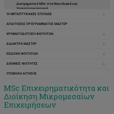
Διατμηματικό MSc στα Ναυτιλιακά και
Χρηματοοικονομικά
ΟΙ ΜΕΤΑΠΤΥΧΙΑΚΕΣ ΣΠΟΥΔΕΣ
MSc Πολιτική Μηχανική και Αειφόρος Σχεδιασμός
ΑΠΑΙΤΗΣΕΙΣ ΠΡΟΓΡΑΜΜΑΤΟΣ ΜΑΣΤΕΡ
Διάρκεια σπουδών
MSc Επιστήμες Αναπτυξιακών Διαταραχών Επικοινωνίας
ΧΡΗΜΑΤΟΔΟΤΗΣΗ ΦΟΙΤΗΤΩΝ
Ακαδημαϊκός και Ερευνητικός Σύμβουλος
MSc Experiential Digital Marketing Communications
(XDMarComs)
ΔΙΔΑΚΤΡΑ ΜΑΣΤΕΡ
Αλλαγή προγράμματος
Υποτροφίες κοινωνικής στήριξης για φοιτητές μάστερ
και διδακτορικού
ΕΙΣΔΟΧΗ ΦΟΙΤΗΤΩΝ
Τρόποι πληρωμής
ΔΙΕΘΝΕΙΣ ΦΟΙΤΗΤΕΣ
Συνέπειες μη πληρωμής
Εγγραφή
ΥΠΟΒΟΛΗ ΑΙΤΗΣΗΣ
Συχνές ερωτήσεις
Πριν την άφιξη
Μετά την άφιξη
MSc Επιχειρηματικότητα και
Διοίκηση Μικρομεσαίων
Επιχειρήσεων