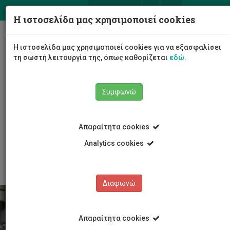
ΕΛ
EN
Η ιστοσελίδα μας χρησιμοποιεί cookies
Togg
Η ιστοσελίδα μας χρησιμοποιεί cookies για να εξασφαλίσει
navig
τη σωστή λειτουργία της, όπως καθορίζεται
εδώ
.
Συμφωνώ
Σπουδές
Μεταπτυχιακά Προγράμματα Μάστερ
Απαραίτητα cookies
Προγράμματα Μάστερ
MSc Επιχειρηματικότητα και Διοίκηση Μικρομεσαίων
Analytics cookies
Επιχειρήσεων
Διαφωνώ
Απαραίτητα cookies