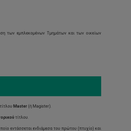
εση των εμπλεκομένων Τμημάτων και των οικείων
 τίτλου
Master
(ή Magister).
τορικού
τίτλου.
οίο εντάσσεται ενδιάμεσα του πρώτου (πτυχίο) και