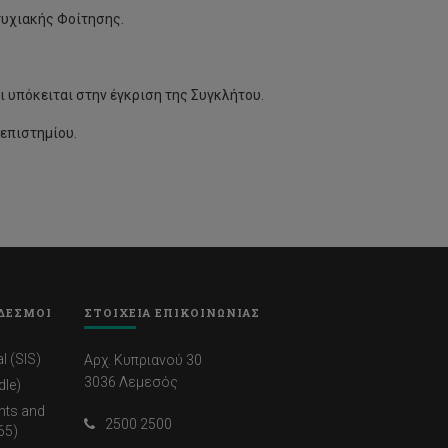
υχιακής Φοίτησης.
 υπόκειται στην έγκριση της Συγκλήτου.
επιστημίου.
ΔΕΣΜΟΙ
ΣΤΟΙΧΕΙΑ ΕΠΙΚΟΙΝΩΝΙΑΣ
l (SIS)
Αρχ. Κυπριανού 30
3036 Λεμεσός
dle)
nts and
2500 2500
65)