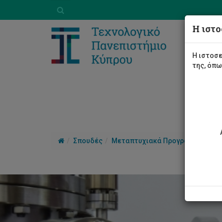
Η ιστο
Η ιστοσε
της, όπ
Σπουδές
Μεταπτυχιακά Προγράμματα Μά