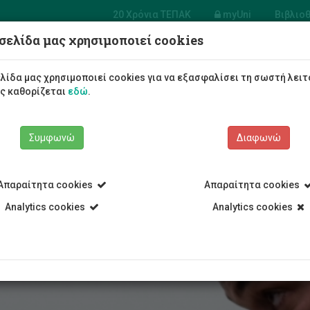
20 Χρόνια ΤΕΠΑΚ
myUni
Βιβλιο
σελίδα μας χρησιμοποιεί cookies
Φοιτητές/τριες
Σπουδές
λίδα μας χρησιμοποιεί cookies για να εξασφαλίσει τη σωστή λειτ
ως καθορίζεται
εδώ
.
Συμφωνώ
Διαφωνώ
Απαραίτητα cookies
Απαραίτητα cookies
στερ
Οι μεταπτυχιακές σπουδές
Analytics cookies
Analytics cookies