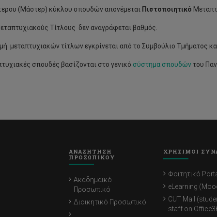
τερου (Μάστερ) κύκλου σπουδών απονέμεται
Πιστοποιητικό
Μεταπτ
εταπτυχιακούς Τίτλους δεν αναγράφεται βαθμός.
μή μεταπτυχιακών τίτλων εγκρίνεται από το Συμβούλιο Τμήματος και
πτυχιακές σπουδές βασίζονται στο γενικό
σύστημα σπουδών
του Παν
ΑΝΑΖΗΤΗΣΗ
ΧΡΗΣΙΜΟΙ ΣΥΝ
ΠΡΟΣΩΠΙΚΟΥ
Φοιτητικό Porta
Ακαδημαϊκό
eLearning (Moo
Προσωπικό
CUT Mail (stude
Διοικητικό Προσωπικό
staff on Office3