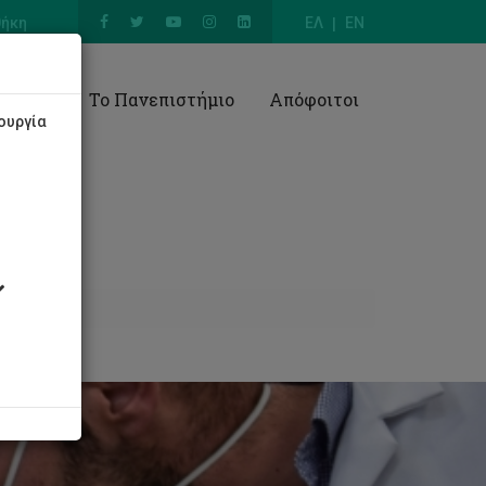
θήκη
ΕΛ
EN
Έρευνα
Το Πανεπιστήμιο
Απόφοιτοι
ουργία