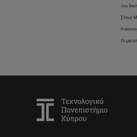
Διοίκηση Μικρομεσαίων
του δεύ
Επιχειρήσεων
Στους Μ
MA Ιστορία και Θεωρία της
Τέχνης
Η απονο
MSc Χρηματοοικονομική
Οι μετα
Διοίκηση
Μαιευτική
MSc Μηχανολογική Μηχανική
Διατμηματικό MSc στα
Ναυτιλιακά και
Χρηματοοικονομικά
MSc Πολιτική Μηχανική και
Αειφόρος Σχεδιασμός
MSc Επιστήμες Αναπτυξιακών
Διαταραχών Επικοινωνίας