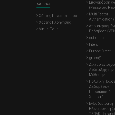
Επανέκδοση Κ
ΧΑΡΤΕΣ
(Password Rese
Multi Factor
Χάρτης Πανεπιστημίου
Authentication 
Χάρτης Πλοήγησης
Απομακρυσμέν
Virtual Tour
Πρόσβαση (VPN
cut-radio
Intent
Europe Direct
green@cut
Δίκτυο Ενίσχυσ
Ανάπτυξης της
Μάθησης
Πολιτική Προσ
Δεδομένων
Προσωπικού
Χαρακτήρα
Ενδοδικτυακή
Ηλεκτρονική Σ
ΤΕΠΑΚ - Intranet