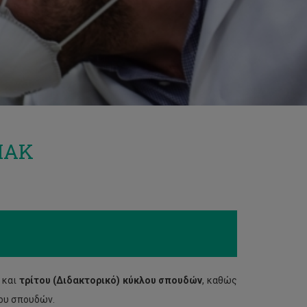
ΠΑΚ
)
και
τρίτου (Διδακτορικό) κύκλου σπουδών
, καθώς
λου σπουδών.