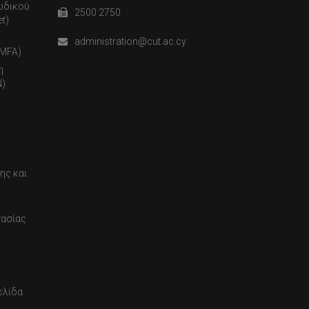
ωδικού
2500 2750
t)
administration@cut.ac.cy
(MFA)
η
)
ης και
τασίας
ελίδα