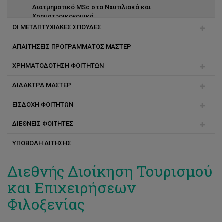
Διατμηματικό MSc στα Ναυτιλιακά και
Χρηματοοικονομικά
ΟΙ ΜΕΤΑΠΤΥΧΙΑΚΕΣ ΣΠΟΥΔΕΣ
MSc Πολιτική Μηχανική και Αειφόρος Σχεδιασμός
ΑΠΑΙΤΗΣΕΙΣ ΠΡΟΓΡΑΜΜΑΤΟΣ ΜΑΣΤΕΡ
Διάρκεια σπουδών
MSc Επιστήμες Αναπτυξιακών Διαταραχών Επικοινωνίας
ΧΡΗΜΑΤΟΔΟΤΗΣΗ ΦΟΙΤΗΤΩΝ
Ακαδημαϊκός και Ερευνητικός Σύμβουλος
MSc Experiential Digital Marketing Communications
(XDMarComs)
ΔΙΔΑΚΤΡΑ ΜΑΣΤΕΡ
Αλλαγή προγράμματος
Υποτροφίες κοινωνικής στήριξης για φοιτητές μάστερ
και διδακτορικού
ΕΙΣΔΟΧΗ ΦΟΙΤΗΤΩΝ
Τρόποι πληρωμής
ΔΙΕΘΝΕΙΣ ΦΟΙΤΗΤΕΣ
Συνέπειες μη πληρωμής
Εγγραφή
ΥΠΟΒΟΛΗ ΑΙΤΗΣΗΣ
Συχνές ερωτήσεις
Πριν την άφιξη
Μετά την άφιξη
Διεθνής Διοίκηση Τουρισμού
και Επιχειρήσεων
Φιλοξενίας