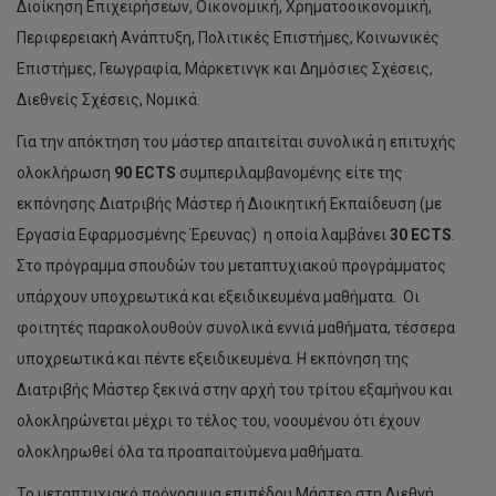
Διοίκηση Επιχειρήσεων, Οικονομική, Χρηματοοικονομική,
Περιφερειακή Ανάπτυξη, Πολιτικές Επιστήμες, Κοινωνικές
Επιστήμες, Γεωγραφία, Μάρκετινγκ και Δημόσιες Σχέσεις,
Διεθνείς Σχέσεις, Νομικά.
Για την απόκτηση του μάστερ απαιτείται συνολικά η επιτυχής
ολοκλήρωση
90 ECTS
συμπεριλαμβανομένης είτε της
εκπόνησης Διατριβής Μάστερ ή Διοικητική Εκπαίδευση (με
Εργασία Εφαρμοσμένης Έρευνας) η οποία λαμβάνει
30 ECTS
.
Στο πρόγραμμα σπουδών του μεταπτυχιακού προγράμματος
υπάρχουν υποχρεωτικά και εξειδικευμένα μαθήματα. Οι
φοιτητές παρακολουθούν συνολικά εννιά μαθήματα, τέσσερα
υποχρεωτικά και πέντε εξειδικευμένα. Η εκπόνηση της
Διατριβής Μάστερ ξεκινά στην αρχή του τρίτου εξαμήνου και
ολοκληρώνεται μέχρι το τέλος του, νοουμένου ότι έχουν
ολοκληρωθεί όλα τα προαπαιτούμενα μαθήματα.
Το μεταπτυχιακό πρόγραμμα επιπέδου Μάστερ στη Διεθνή