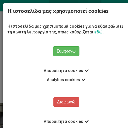
ΕΛ
EN
Η ιστοσελίδα μας χρησιμοποιεί cookies
Togg
Η ιστοσελίδα μας χρησιμοποιεί cookies για να εξασφαλίσει
navig
τη σωστή λειτουργία της, όπως καθορίζεται
εδώ
.
Συμφωνώ
Σπουδές
Μεταπτυχιακά Προγράμματα Μάστερ
Απαραίτητα cookies
Προγράμματα Μάστερ
MSc Διεθνής Διοίκηση Τουρισμού και Επιχειρήσεων
Analytics cookies
Φιλοξενίας
Διαφωνώ
Απαραίτητα cookies