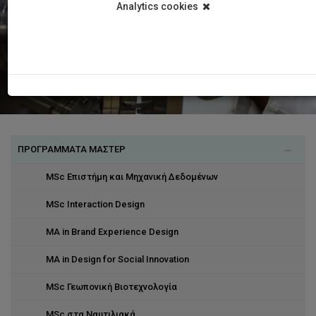
Analytics cookies
ΠΡΟΓΡΑΜΜΑΤΑ ΜΑΣΤΕΡ
MSc Επιστήμη και Μηχανική Δεδομένων
MSc Interaction Design
MA in Brand Experience Design
MA in Design for Social Innovation
MSc Γεωπονική Βιοτεχνολογία
MSc στα Ναυτιλιακά