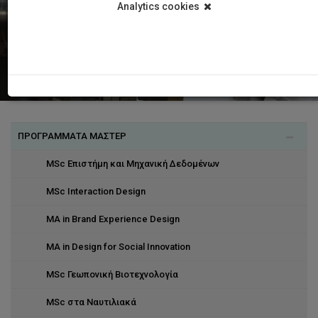
Analytics cookies
ΠΡΟΓΡΑΜΜΑΤΑ ΜΑΣΤΕΡ
MSc Επιστήμη και Μηχανική Δεδομένων
MSc Interaction Design
MA in Brand Experience Design
MA in Design for Social Innovation
MSc Γεωπονική Βιοτεχνολογία
MSc στα Ναυτιλιακά