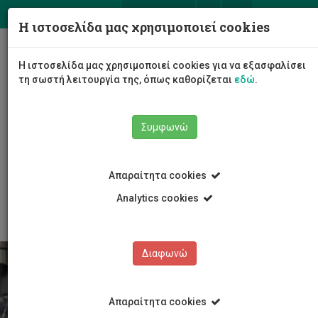
ΕΛ
EN
Η ιστοσελίδα μας χρησιμοποιεί cookies
Togg
Η ιστοσελίδα μας χρησιμοποιεί cookies για να εξασφαλίσει
navig
τη σωστή λειτουργία της, όπως καθορίζεται
εδώ
.
Συμφωνώ
Σπουδές
Μεταπτυχιακά Προγράμματα Μάστερ
Απαραίτητα cookies
Προγράμματα Μάστερ
MSc Γεωπληροφορική και Παρατήρηση Γης
Analytics cookies
Διαφωνώ
Απαραίτητα cookies