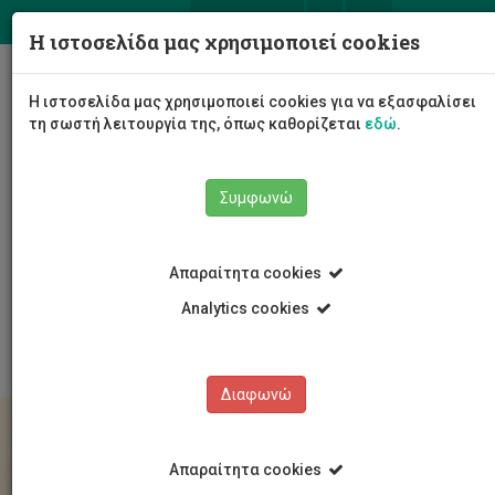
ΕΛ
EN
Η ιστοσελίδα μας χρησιμοποιεί cookies
Togg
Η ιστοσελίδα μας χρησιμοποιεί cookies για να εξασφαλίσει
navig
τη σωστή λειτουργία της, όπως καθορίζεται
εδώ
.
Συμφωνώ
Σπουδές
Υποψήφιοι Φοιτητές/τριες
Για Πτυχίο
Απαραίτητα cookies
Μετεγγραφές και 2ο πτυχίο
Εσωτερικές μετεγγραφές & αλλαγή προγράμματος
Analytics cookies
σπουδών
Διαφωνώ
Απαραίτητα cookies