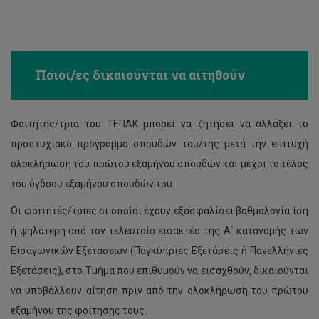
Φοιτητική Εστία Πάφου
Κρατήσεις αιθουσών
Επισκέπτες σύντομης διαμονής
Ασφάλεια Κτηρίων
Πρόγραμμα θερινής διαμονής
Γενική ασφάλιση ατυχημάτων
Ποιοι/ες δικαιούνται να αιτηθούν
Επίδομα ενοικίου
Κέντρο Πρώτων Βοηθειών
Φοιτητής/τρια του ΤΕΠΑΚ μπορεί να ζητήσει να αλλάξει το
προπτυχιακό πρόγραμμα σπουδών του/της μετά την επιτυχή
ολοκλήρωση του πρώτου εξαμήνου σπουδών και μέχρι το τέλος
του όγδοου εξαμήνου σπουδών του.
Οι φοιτητές/τριες οι οποίοι έχουν εξασφαλίσει βαθμολογία ίση
ή ψηλότερη από τον τελευταίο εισακτέο της Α΄ κατανομής των
Εισαγωγικών Εξετάσεων (Παγκύπριες Εξετάσεις ή Πανελλήνιες
Εξετάσεις), στο Τμήμα που επιθυμούν να εισαχθούν, δικαιούνται
να υποβάλλουν αίτηση πριν από την ολοκλήρωση του πρώτου
εξαμήνου της φοίτησης τους.