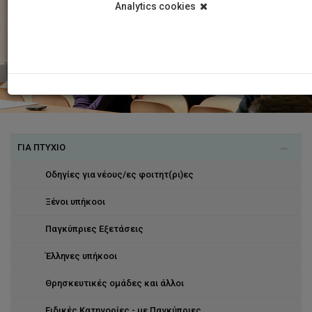
Analytics cookies
ΓΙΑ ΠΤΥΧΙΟ
Οδηγίες για νέους/ες φοιτητ(ρι)ες
Ξένοι υπήκοοι
Παγκύπριες Εξετάσεις
Έλληνες υπήκοοι
Θρησκευτικές ομάδες και άλλοι
Ειδικές Κατηγορίες - με Παγκύπριες