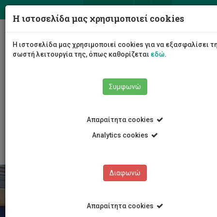
ΕΛ
EN
Η ιστοσελίδα μας χρησιμοποιεί cookies
Togg
Η ιστοσελίδα μας χρησιμοποιεί cookies για να εξασφαλίσει τ
navig
σωστή λειτουργία της, όπως καθορίζεται
εδώ
.
Συμφωνώ
Σπουδές
Υποψήφιοι Φοιτητές/τριες
Απαραίτητα cookies
Εξεύρεση Διαμονής
Φοιτητική Εστία Apollonia
Χρεώσεις και πληρωμές
Analytics cookies
Διαφωνώ
Απαραίτητα cookies