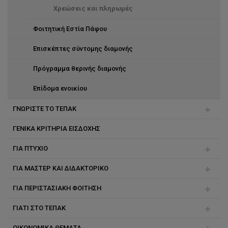
Χρεώσεις και πληρωμές
Φοιτητική Εστία Πάφου
Επισκέπτες σύντομης διαμονής
Πρόγραμμα θερινής διαμονής
Επίδομα ενοικίου
ΓΝΩΡΙΣΤΕ ΤΟ ΤΕΠΑΚ
ΓΕΝΙΚΑ ΚΡΙΤΗΡΙΑ ΕΙΣΔΟΧΗΣ
Καλοκαιρινές Ακαδημίες
ΓΙΑ ΠΤΥΧΙΟ
Ημέρες Ενημέρωσης
ΓΙΑ ΜΑΣΤΕΡ ΚΑΙ ΔΙΔΑΚΤΟΡΙΚΟ
Οδηγίες για νέους/ες φοιτητ(ρι)ες
ΓΙΑ ΠΕΡΙΣΤΑΣΙΑΚΗ ΦΟΙΤΗΣΗ
Ξένοι υπήκοοι
Προκήρυξη θέσεων για σπουδές επιπέδου Μάστερ -
Έναρξη Σπουδών Σεπτέμβριος 2026
ΓΙΑΤΙ ΣΤΟ ΤEΠAΚ
Παγκύπριες Εξετάσεις
Φοιτητές Αντιστοιχίας
Κριτήρια εισδοχής
ΟΙΚΟΝΟΜΙΚΑ ΘΕΜΑΤΑ
Έλληνες υπήκοοι
Κατάλογος μαθημάτων
Η Λεμεσός