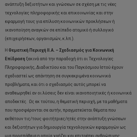
ανάπτυξη δεξιοτήτων και γνώσεων σε σχέση με τις νέες
τεχνολογίες πληροφορικής και επικοινωνίας και στην
εφαρμογή τους για επίλυση κοινωνικών προκλήσεων ή
ικανοποίηση αναγκών σε επίπεδο ατομικό ή συλλογικό
(επιχειρήσεων, οργανισμών, κ.λπ.).
Η
Θεματική Περιοχή ΙΙ.Α. – Σχεδιασμός για Κοινωνική
Επίδραση
ξεκινά από την παραδοχή ότι οι Τεχνολογίες
Πληροφορικής, Διαδικτύου και του Παγκόσμιου Ιστού έχουν
σχεδιαστεί ως απάντηση σε συγκεκριμένα κοινωνικά
προβλήματα, και ότι ο σχεδιασμός αυτός μπορεί να
αναθεωρηθεί αν οι λύσεις δεν είναι ικανοποιητικές ή κοινωνικά
αποδεκτές. Ως εκ τούτου, η θεματική περιοχή, με τα μαθήματα
που προσφέρονται σε αυτήν, πραγματεύεται θέματα που
εκθέτουν τις/τους φοιτήτριες/ητές στην ανάπτυξη γνώσεων
και δεξιοτήτων για δημιουργία τεχνολογικών εφαρμογών ως
μια προσπάθεια η οποία χρήζει και επιτρέπει ανθρώπινης