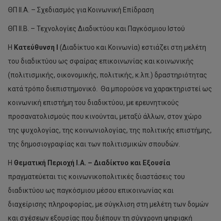
ΘΠ II.A. – Σχεδιασμός για Κοινωνική Επίδραση
ΘΠ II.B. – Τεχνολογίες Διαδικτύου και Παγκόσμιου Ιστού
Η
Κατεύθυνση Ι
(Διαδίκτυο και Κοινωνία) εστιάζει στη μελέτη
του διαδικτύου ως σφαίρας επικοινωνίας και κοινωνικής
(πολιτισμικής, οικονομικής, πολιτικής, κ.λπ.) δραστηριότητας
κατά τρόπο διεπιστημονικό. Θα μπορούσε να χαρακτηριστεί ως
κοινωνική επιστήμη του διαδικτύου, με ερευνητικούς
προσανατολισμούς που κινούνται, μεταξύ άλλων, στον χώρο
της ψυχολογίας, της κοινωνιολογίας, της πολιτικής επιστήμης,
της δημοσιογραφίας και των πολιτισμικών σπουδών.
Η
Θεματική Περιοχή Ι.Α. – Διαδίκτυο και Εξουσία
πραγματεύεται τις κοινωνικοπολιτικές διαστάσεις του
διαδικτύου ως παγκόσμιου μέσου επικοινωνίας και
διαχείρισης πληροφορίας, με σύγκλιση στη μελέτη των δομών
και σχέσεων εξουσίας που διέπουν τη σύγχρονη ψηφιακή