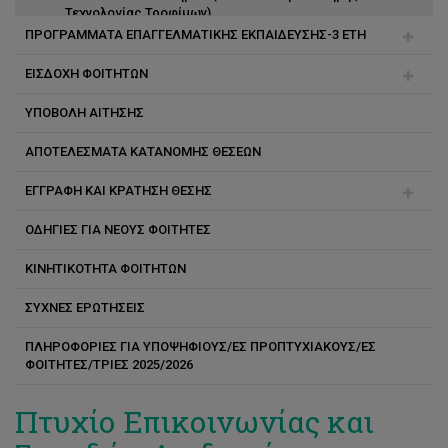
Τεχνολογίας Τροφίμων)
ΠΡΟΓΡΑΜΜΑΤΑ ΕΠΑΓΓΕΛΜΑΤΙΚΗΣ ΕΚΠΑΙΔΕΥΣΗΣ-3 ΕΤΗ
Επιστήμη Δεδομένων
ΕΙΣΔΟΧΗ ΦΟΙΤΗΤΩΝ
Μαγειρικές Τέχνες-γλώσσα διδασκαλίας Ελληνική
Χρηματοοικονομικών και Λογιστικής
ΥΠΟΒΟΛΗ ΑΙΤΗΣΗΣ
Ξενοδοχειακή και Τουριστική Διεύθυνση
Παγκύπριες Εξετάσεις
Διοίκηση Μαγειρικών Τεχνών
ΑΠΟΤΕΛΕΣΜΑΤΑ ΚΑΤΑΝΟΜΗΣ ΘΕΣΕΩΝ
Culinary Arts (Μαγειρικές Τέχνες)-γλώσσα διδασκαλίας
Έλληνες υπήκοοι
Αγγλική
EΓΓΡΑΦΗ ΚΑΙ ΚΡΑΤΗΣΗ ΘΕΣΗΣ
Θρησκευτικές ομάδες και άλλοι
ΟΔΗΓΙΕΣ ΓΙΑ ΝΕΟΥΣ ΦΟΙΤΗΤΕΣ
Ειδικές Κατηγορίες
Αρχική κατανομή Παγκύπριων Εξετάσεων
ΚΙΝΗΤΙΚΟΤΗΤΑ ΦΟΙΤΗΤΩΝ
Μετεγγραφές και 2ο πτυχίο
Άλλες κατανομές θέσεων
ΣΥΧΝΕΣ ΕΡΩΤΗΣΕΙΣ
Κενές θέσεις
ΠΛΗΡΟΦΟΡΙΕΣ ΓΙΑ ΥΠΟΨΗΦΙΟΥΣ/ΕΣ ΠΡΟΠΤΥΧΙΑΚΟΥΣ/ΕΣ
Διεθνείς Φοιτητές
ΦΟΙΤΗΤΕΣ/ΤΡΙΕΣ 2025/2026
Πτυχίο Επικοινωνίας και