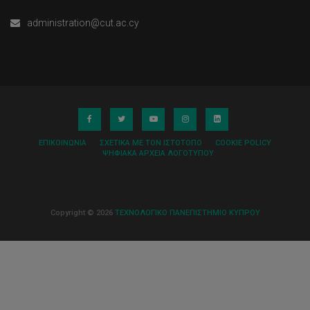
administration@cut.ac.cy
ΕΠΙΚΟΙΝΩΝΊΑ
ΣΧΕΤΙΚΆ ΜΕ ΤΟΝ ΙΣΤΌΤΟΠΟ
COOKIE POLICY
ΨΗΦΙΑΚΆ ΑΡΧΕΊΑ ΛΟΓΌΤΥΠΟΥ
Copyright © 2026
ΤΕΧΝΟΛΟΓΙΚΟ ΠΑΝΕΠΙΣΤΗΜΙΟ ΚΥΠΡΟΥ