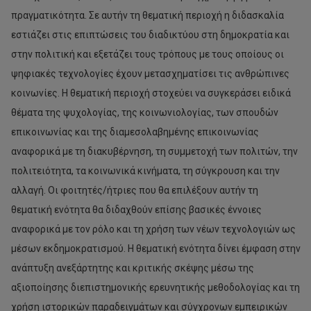
πραγματικότητα. Σε αυτήν τη θεματική περιοχή η διδασκαλία
εστιάζει στις επιπτώσεις του διαδικτύου στη δημοκρατία και
στην πολιτική και εξετάζει τους τρόπους με τους οποίους οι
ψηφιακές τεχνολογίες έχουν μετασχηματίσει τις ανθρώπινες
κοινωνίες. Η θεματική περιοχή στοχεύει να συγκεράσει ειδικά
θέματα της ψυχολογίας, της κοινωνιολογίας, των σπουδών
επικοινωνίας και της διαμεσολαβημένης επικοινωνίας
αναφορικά με τη διακυβέρνηση, τη συμμετοχή των πολιτών, την
πολιτειότητα, τα κοινωνικά κινήματα, τη σύγκρουση και την
αλλαγή. Οι φοιτητές/ήτριες που θα επιλέξουν αυτήν τη
θεματική ενότητα θα διδαχθούν επίσης βασικές έννοιες
αναφορικά με τον ρόλο και τη χρήση των νέων τεχνολογιών ως
μέσων εκδημοκρατισμού. Η θεματική ενότητα δίνει έμφαση στην
ανάπτυξη ανεξάρτητης και κριτικής σκέψης μέσω της
αξιοποίησης διεπιστημονικής ερευνητικής μεθοδολογίας και τη
χρήση ιστορικών παραδειγμάτων και σύγχρονων εμπειρικών