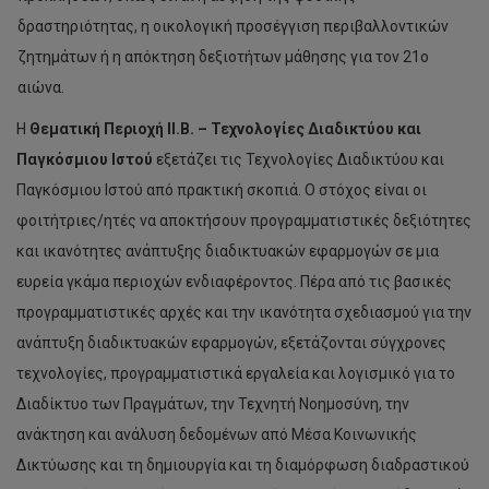
δραστηριότητας, η οικολογική προσέγγιση περιβαλλοντικών
ζητημάτων ή η απόκτηση δεξιοτήτων μάθησης για τον 21ο
αιώνα.
Η
Θεματική Περιοχή
I
Ι.Β. – Τεχνολογίες Διαδικτύου και
Παγκόσμιου Ιστού
εξετάζει τις Τεχνολογίες Διαδικτύου και
Παγκόσμιου Ιστού από πρακτική σκοπιά. Ο στόχος είναι οι
φοιτήτριες/ητές να αποκτήσουν προγραμματιστικές δεξιότητες
και ικανότητες ανάπτυξης διαδικτυακών εφαρμογών σε μια
ευρεία γκάμα περιοχών ενδιαφέροντος. Πέρα από τις βασικές
προγραμματιστικές αρχές και την ικανότητα σχεδιασμού για την
ανάπτυξη διαδικτυακών εφαρμογών, εξετάζονται σύγχρονες
τεχνολογίες, προγραμματιστικά εργαλεία και λογισμικό για το
Διαδίκτυο των Πραγμάτων, την Τεχνητή Νοημοσύνη, την
ανάκτηση και ανάλυση δεδομένων από Μέσα Κοινωνικής
Δικτύωσης και τη δημιουργία και τη διαμόρφωση διαδραστικού