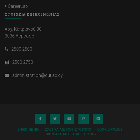
CareerLab
ΣΤΟΙΧΕΙΑ ΕΠΙΚΟΙΝΩΝΙΑΣ
Αρχ. Κυπριανού 30
3036 Λεμεσός
2500 2500
2500 2750
administration@cut.ac.cy
ΕΠΙΚΟΙΝΩΝΊΑ
ΣΧΕΤΙΚΆ ΜΕ ΤΟΝ ΙΣΤΌΤΟΠΟ
COOKIE POLICY
ΨΗΦΙΑΚΆ ΑΡΧΕΊΑ ΛΟΓΌΤΥΠΟΥ