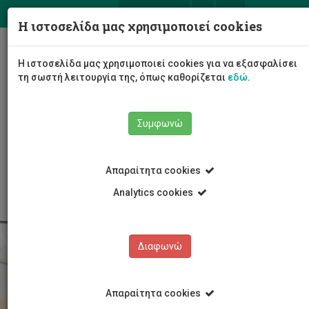
ΕΛ
EN
Η ιστοσελίδα μας χρησιμοποιεί cookies
Togg
Η ιστοσελίδα μας χρησιμοποιεί cookies για να εξασφαλίσει
navig
τη σωστή λειτουργία της, όπως καθορίζεται
εδώ
.
Συμφωνώ
Σπουδές
Προπτυχιακά Προγράμματα
Απαραίτητα cookies
Εισδοχή φοιτητών
Μετεγγραφές και 2ο πτυχίο
Analytics cookies
Διαφωνώ
Απαραίτητα cookies