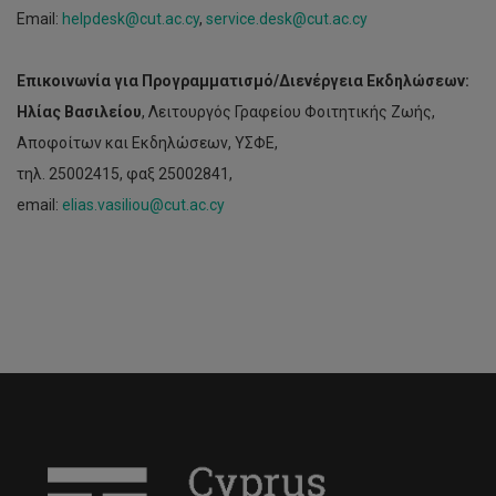
Email:
helpdesk@cut.ac.cy
,
service.desk@cut.ac.cy
Επικοινωνία για Προγραμματισμό/Διενέργεια
Eκδηλώσεων:
Ηλίας Βασιλείου
, Λειτουργός Γραφείου Φοιτητικής Ζωής,
Αποφοίτων και Εκδηλώσεων, ΥΣΦΕ,
τηλ. 25002415, φαξ 25002841,
email:
elias.vasiliou@cut.ac.cy