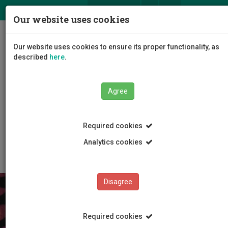
ΕΛ
EN
Our website uses cookies
Togg
Our website uses cookies to ensure its proper functionality, as
navig
described
here
.
Agree
Education
Admissions
Required cookies
Student Services and Information Center
Room Reservation
Analytics cookies
Disagree
Required cookies