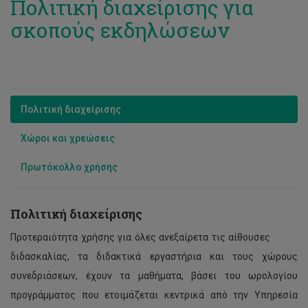
Πολιτική διαχείρισης για
Registration
σκοπούς εκδηλώσεων
Transfers and second degree
Student Halls
Submission of Application
Undergraduate programmes
Apollonia Student Hall
Vacant positions
Paphos Student Hall
Special Categories - with International Examinations
Short stay Visitors
Πολιτική διαχείρισης
FAQ
Summer accommodation program
Χώροι και χρεώσεις
Admission decissions (on Undergraduate)
Επίδομα ενοικίου
Πρωτόκολλο χρήσης
Registration
Πολιτική διαχείρισης
Προτεραιότητα χρήσης για όλες ανεξαίρετα τις αίθουσες
διδασκαλίας, τα διδακτικά εργαστήρια και τους χώρους
συνεδριάσεων, έχουν τα μαθήματα, βάσει του ωρολογίου
προγράμματος που ετοιμάζεται κεντρικά από την Υπηρεσία