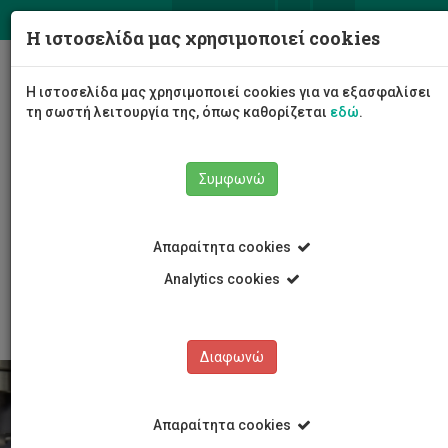
ΕΛ
EN
Η ιστοσελίδα μας χρησιμοποιεί cookies
Togg
Η ιστοσελίδα μας χρησιμοποιεί cookies για να εξασφαλίσει
navig
τη σωστή λειτουργία της, όπως καθορίζεται
εδώ
.
Συμφωνώ
Σπουδές
Μεταπτυχιακά Προγράμματα Μάστερ
Απαραίτητα cookies
Χρηματοδότηση φοιτητών
Υποτροφίες κοινωνικής στήριξης για φοιτητές
Analytics cookies
μάστερ και διδακτορικού
Διαφωνώ
Απαραίτητα cookies