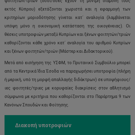
φοιτητών/τριών (όσοι/όσες έχουν τη μόνιμη διαμονή τους
εκτός Κύπρου) εξετάζονται χωριστά και η εφαρμογή των
κριτηρίων μοριοδότησης γίνεται κατ΄ αναλογία (λαμβάνεται
υπόψη μόνο η οικονομική κατάσταση της οικογένειας). Οι
θέσεις υποτροφιών μεταξύ Κυπρίων και ξένων φοιτητών/τριών
καθορίζονται κάθε χρόνο κατ΄ αναλογία του αριθμού Κυπρίων
και ξένων φοιτητών/τριών (Μάστερ και Διδακτορικού).
Μετά από εισήγηση της ΥΣΦΜ, το Πρυτανικό Συμβούλιο μπορεί
από τα Κεντρικά Ίδια Έσοδα να παραχωρήσει υποτροφία (πλήρη
ή μερική, υπό τη μορφή απαλλαγής διδάκτρων) σε υποψήφιους/
ιες φοιτητές/τριες με κορυφαίες διακρίσεις στον αθλητισμό
σύμφωνα με κριτήρια που καθορίζονται στο Παράρτημα 9 των
Κανόνων Σπουδών και Φοίτησης.
Διακοπή υποτροφιών