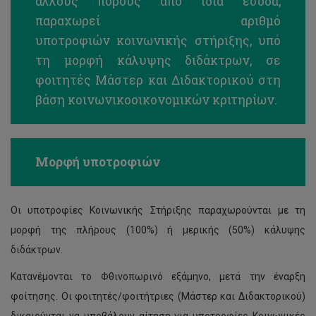
άλλους πόρους από ίδια έσοδα,
Διατμηματικό MSc στα Ναυτιλιακά και
παραχωρεί αριθμό
Χρηματοοικονομικά
υποτροφιών κοινωνικής στήριξης, υπό
MSc Πολιτική Μηχανική και Αειφόρος Σχεδιασμός
τη μορφή κάλυψης διδάκτρων, σε
φοιτητές Μάστερ και Διδακτορικού στη
MSc Επιστήμες Αναπτυξιακών Διαταραχών Επικοινωνίας
βάση κοινωνικοοικονομικών κριτηρίων.
MSc Experiential Digital Marketing Communications
(XDMarComs)
Μορφή υποτροφιών
Οι υποτροφίες Κοινωνικής Στήριξης παραχωρούνται με τη
μορφή της πλήρους (100%) ή μερικής (50%) κάλυψης
διδάκτρων.
Κατανέμονται το Φθινοπωρινό εξάμηνο, μετά την έναρξη
φοίτησης. Οι φοιτητές/φοιτήτριες (Μάστερ και Διδακτορικού)