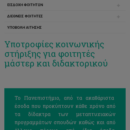
ΕΙΣΔΟΧΗ ΦΟΙΤΗΤΩΝ
Τρόποι πληρωμής
Master in Public Health
ΔΙΕΘΝΕΙΣ ΦΟΙΤΗΤΕΣ
Συνέπειες μη πληρωμής
Εγγραφή
MSc Γεωπληροφορική και Παρατήρηση Γης
ΥΠΟΒΟΛΗ ΑΙΤΗΣΗΣ
Συχνές ερωτήσεις
Πριν την άφιξη
MSc Διεθνής Διοίκηση Τουρισμού και Επιχειρήσεων
Φιλοξενίας
Μετά την άφιξη
Υποτροφίες κοινωνικής
MSc Ενεργειακά Συστήματα
στήριξης για φοιτητές
μάστερ και διδακτορικού
MSc Επιστήμες Αναπτυξιακών Διαταραχών Επικοινωνίας
MSc Επιχειρηματικότητα και Διοίκηση Μικρομεσαίων
Επιχειρήσεων
MA Ιστορία και Θεωρία της Τέχνης
Το Πανεπιστήμιο, από τα ακαθάριστα
MSc Χρηματοοικονομική Διοίκηση
έσοδα που προκύπτουν κάθε χρόνο από
Μαιευτική
τα δίδακτρα των μεταπτυχιακών
προγραμμάτων σπουδών καθώς και από
MSc Μηχανολογική Μηχανική