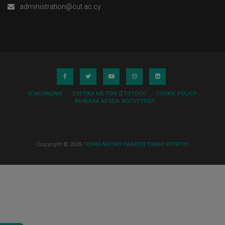
administration@cut.ac.cy
ΕΠΙΚΟΙΝΩΝΊΑ
ΣΧΕΤΙΚΆ ΜΕ ΤΟΝ ΙΣΤΌΤΟΠΟ
COOKIE POLICY
ΨΗΦΙΑΚΆ ΑΡΧΕΊΑ ΛΟΓΌΤΥΠΟΥ
Copyright © 2026
ΤΕΧΝΟΛΟΓΙΚΟ ΠΑΝΕΠΙΣΤΗΜΙΟ ΚΥΠΡΟΥ