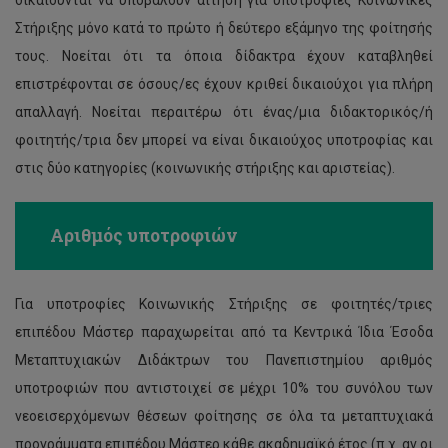
δικαιούνται να υποβάλουν αίτηση για υποτροφίες Κοινωνικές
Στήριξης μόνο κατά το πρώτο ή δεύτερο εξάμηνο της φοίτησής
τους. Νοείται ότι τα όποια δίδακτρα έχουν καταβληθεί
επιστρέφονται σε όσους/ες έχουν κριθεί δικαιούχοι για πλήρη
απαλλαγή. Νοείται περαιτέρω ότι ένας/μια διδακτορικός/ή
φοιτητής/τρια δεν μπορεί να είναι δικαιούχος υποτροφίας και
στις δύο κατηγορίες (κοινωνικής στήριξης και αριστείας).
Αριθμός υποτροφιών
Για υποτροφίες Κοινωνικής Στήριξης σε φοιτητές/τριες
επιπέδου Μάστερ παραχωρείται από τα Κεντρικά Ίδια Έσοδα
Μεταπτυχιακών Διδάκτρων του Πανεπιστημίου αριθμός
υποτροφιών που αντιστοιχεί σε μέχρι 10% του συνόλου των
νεοεισερχόμενων θέσεων φοίτησης σε όλα τα μεταπτυχιακά
προγράμματα επιπέδου Μάστερ κάθε ακαδημαϊκό έτος (π.χ. αν οι