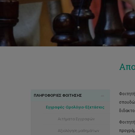
Απο
Φοιτητή
ΠΛΗΡΟΦΟΡΙΕΣ ΦΟΙΤΗΣΗΣ
σπουδών
Εγγραφές-Ωρολόγιο-Εξετάσεις
διδακτο
Αιτήματα Εγγραφών
Φοιτητή
προγράμ
Αξιολόγηση μαθημάτων