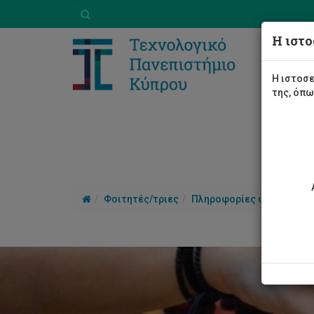
Η ιστο
Η ιστοσε
της, όπ
Φοιτητές/τριες
Πληροφορίες φοίτησης