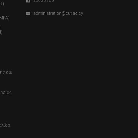
2500 2750
t)
administration@cut.ac.cy
(MFA)
η
)
ης και
τασίας
ελίδα