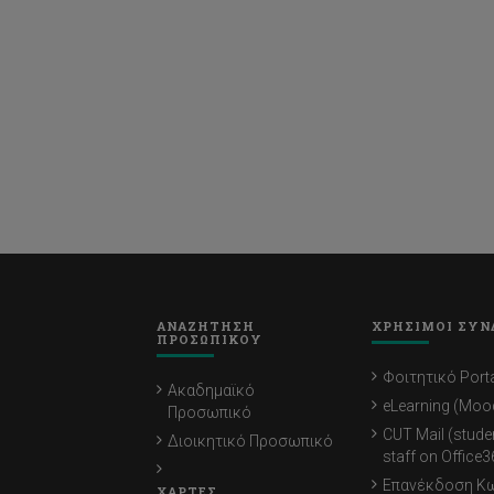
ΑΝΑΖΗΤΗΣΗ
ΧΡΗΣΙΜΟΙ ΣΥΝ
ΠΡΟΣΩΠΙΚΟΥ
Φοιτητικό Porta
Ακαδημαϊκό
eLearning (Moo
Προσωπικό
CUT Mail (stude
Διοικητικό Προσωπικό
staff on Office3
Επανέκδοση Κ
ΧΑΡΤΕΣ