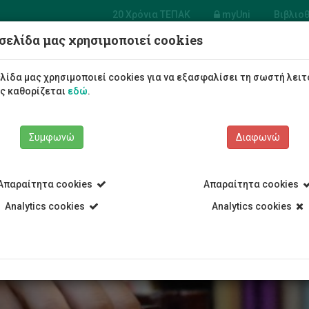
20 Χρόνια ΤΕΠΑΚ
myUni
Βιβλιο
σελίδα μας χρησιμοποιεί cookies
Φοιτητές/τριες
Σπουδές
λίδα μας χρησιμοποιεί cookies για να εξασφαλίσει τη σωστή λειτ
ως καθορίζεται
εδώ
.
Συμφωνώ
Διαφωνώ
Απαραίτητα cookies
Απαραίτητα cookies
Εγγραφές-Ωρολόγιο-Εξετάσεις
Αποχώρηση/Διαγραφή
Analytics cookies
Analytics cookies