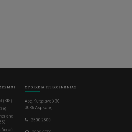
ΔΕΣΜΟΙ
ΣΤΟΙΧΕΙΑ ΕΠΙΚΟΙΝΩΝΙΑΣ
l (SIS)
Αρχ. Κυπριανού 30
3036 Λεμεσός
dle)
nts and
2500 2500
65)
ωδικού