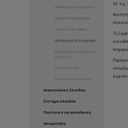
30 π.μ.,
Ακαδημαϊκό Ημερολόγιο
Φοιτητή
Ωρολόγιο Πρόγραμμα
επικοιν
Τελικές εξετάσεις
Το Συμβ
Αποχώρηση/Διαγραφή
για κάθ
ενημερώ
Ενημέρωση προσωπικών
στοιχείων
Παρέχετ
Πιστοποιητικά
σπουδών
είχε επ
Φοιτητική ταυτότητα
Ανακοινώσεις Σπουδών
Σύστημα σπουδών
Ποιότητα στην εκπαίδευση
Αποφοίτηση