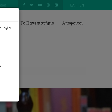
θήκη
ΕΛ
EN
Έρευνα
Το Πανεπιστήμιο
Απόφοιτοι
ουργία