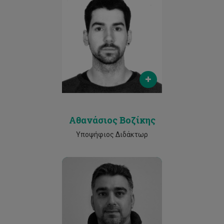
Email
ac.vozikis@edu.cut.ac.cy
Phone
25002530
Αθανάσιος Βοζίκης
Υποψήφιος Διδάκτωρ
Email
ali.najm@cut.ac.cy