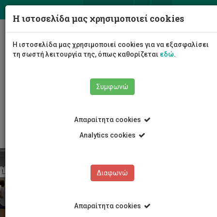
ΕΛ
EN
Η ιστοσελίδα μας χρησιμοποιεί cookies
Togg
Η ιστοσελίδα μας χρησιμοποιεί cookies για να εξασφαλίσει
navig
τη σωστή λειτουργία της, όπως καθορίζεται
εδώ
.
Σχολές
Σχολή Καλών και Εφαρμοσμένων Τεχνών
Συμφωνώ
Τμήμα Πολυμέσων και Γραφικών Τεχνών
Προγράμματα Σπουδών
Διδακτορικές σπουδές
Διδακτορικοί Φοιτητές
Απαραίτητα cookies
Analytics cookies
Διαφωνώ
Απαραίτητα cookies