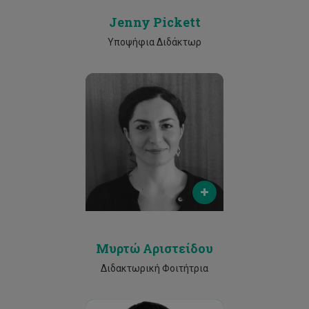
Jenny Pickett
Υποψήφια Διδάκτωρ
Email
myrto.aristeidou@cut.ac.cy.
Phone
25002530
Μυρτώ Αριστείδου
Διδακτωρική Φοιτήτρια