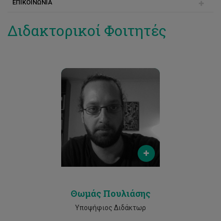
ΕΠΙΚΟΙΝΩΝΙΑ
Αγγέλα Μιχαηλίδου
Διδακτορικοί Φοιτητές
Email
t.pouliasis@gmail.com
Phone
25002530
Θωμάς Πουλιάσης
Υποψήφιος Διδάκτωρ