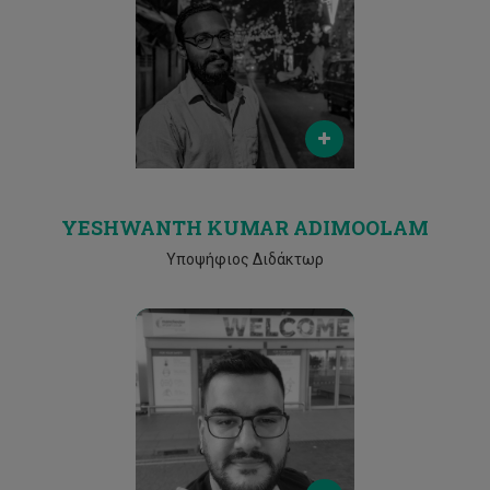
Email
ya.kumar@edu.cut.ac.cy
Phone
25002530
YESHWANTH KUMAR ADIMOOLAM
Υποψήφιος Διδάκτωρ
Email
lc.kouzelis@edu.cut.ac.cy
Phone