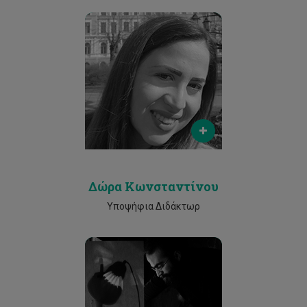
Email
dok.konstantinou@edu.cut.ac.cy
Phone
25002530
Δώρα Κωνσταντίνου
Υποψήφια Διδάκτωρ
Email
animattikon@gmail.com