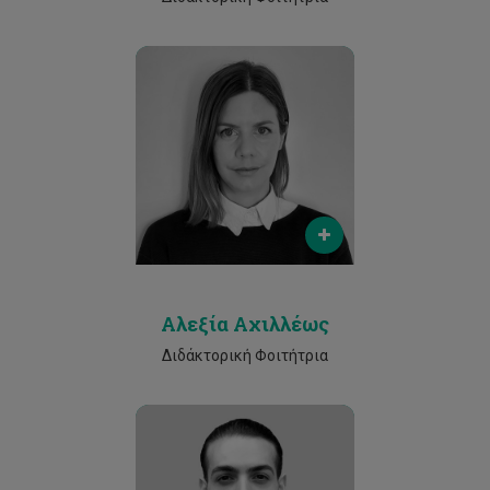
Email
alexia.achilleos@cut.ac.cy
Phone
25002530
Αλεξία Αχιλλέως
Διδάκτορική Φοιτήτρια
Email