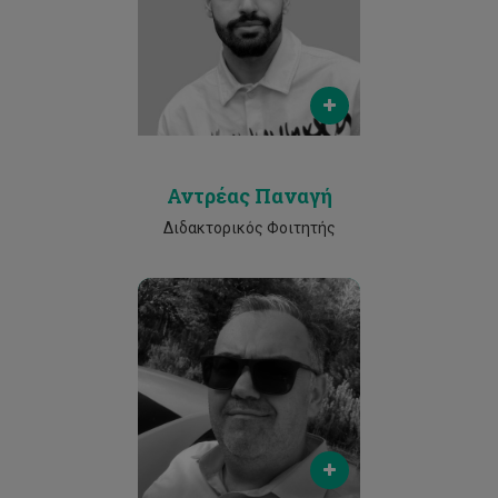
antp.panagi@edu.cut.ac.cy
Phone
25002530
Αντρέας Παναγή
Διδακτορικός Φοιτητής
Email
kn.digkas@edu.cut.ac.cy
Phone
25002530