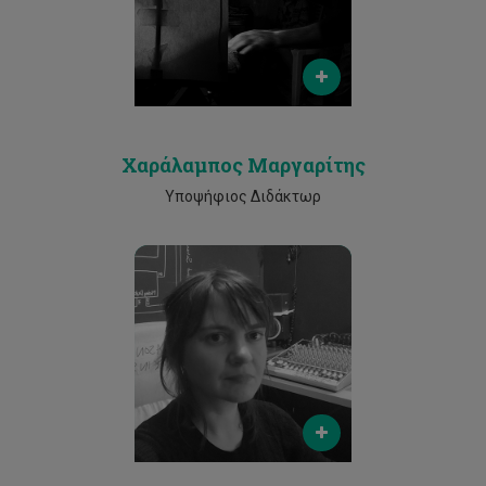
Phone
25002530
Χαράλαμπος Μαργαρίτης
Υποψήφιος Διδάκτωρ
Email
info@jennypickett.art
Phone
25002530