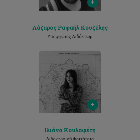
25002530
Λάζαρος Ραφαήλ Κουζέλης
Υποψήφιος Διδάκτωρ
Email
ik.koulafeti@edu.cut.ac.cy
Phone
25002530
Ιλιάνα Κουλαφέτη
Διδακτορική Φοιτήτρια