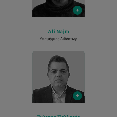
Phone
25002530
Ali Najm
Υποψήφιος Διδάκτωρ
Email
gp.pallaris@edu.cut.ac.cy
Phone
25002530