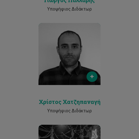
Γιώργος Παλλαρής
Υποψήφιος Διδάκτωρ
Email
cp.hadjipanayi@edu.cut.ac.cy
Phone
25002530
Χρίστος Χατζηπαναγή
Υποψήφιος Διδάκτωρ