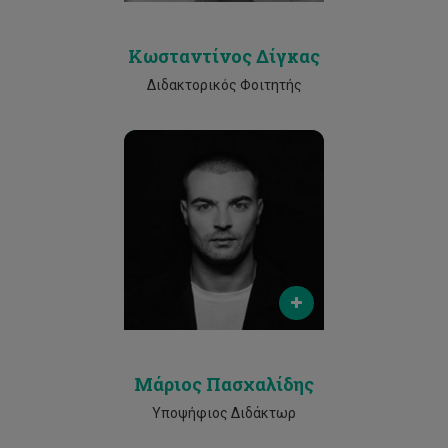
Κωσταντίνος Δίγκας
Διδακτορικός Φοιτητής
Email
mae.paschalidis@edu.cut.ac.cy
Phone
25002530
Μάριος Πασχαλίδης
Υποψήφιος Διδάκτωρ