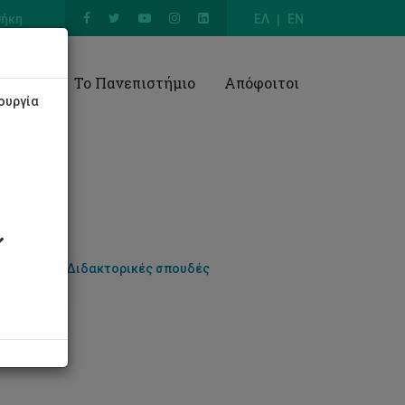
θήκη
ΕΛ
EN
Έρευνα
Το Πανεπιστήμιο
Απόφοιτοι
ουργία
Σπουδών
Διδακτορικές σπουδές