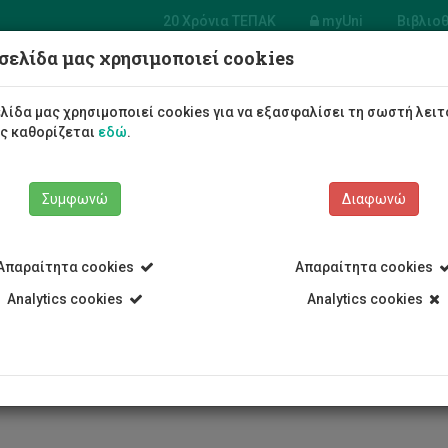
20 Χρόνια ΤΕΠΑΚ
myUni
Βιβλιο
σελίδα μας χρησιμοποιεί cookies
α Πολυμέσων
ραφικών
Φοιτητές/τριες
Σπουδές
λίδα μας χρησιμοποιεί cookies για να εξασφαλίσει τη σωστή λειτ
ών
ως καθορίζεται
εδώ
.
Συμφωνώ
Διαφωνώ
Απαραίτητα cookies
Απαραίτητα cookies
Τεχνών
Τμήμα Πολυμέσων και Γραφικών Τεχνών
Προγράμματα 
Analytics cookies
Analytics cookies
αγή