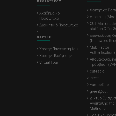
ΠΡΟΣΩΠΙΚΟΥ
Φοιτητικό Porta
Ακαδημαϊκό
eLearning (Moo
Προσωπικό
CUT Mail (stude
Διοικητικό Προσωπικό
staff on Office3
Επανέκδοση Κ
ΧΑΡΤΕΣ
(Password Rese
Multi Factor
Χάρτης Πανεπιστημίου
Authentication 
Χάρτης Πλοήγησης
Απομακρυσμέν
Virtual Tour
Πρόσβαση (VPN
cut-radio
Intent
Europe Direct
green@cut
Δίκτυο Ενίσχυσ
Ανάπτυξης της
Μάθησης
Πολιτική Προσ