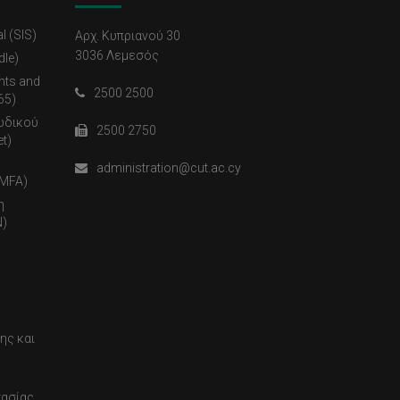
l (SIS)
Αρχ. Κυπριανού 30
3036 Λεμεσός
dle)
nts and
2500 2500
65)
ωδικού
2500 2750
t)
administration@cut.ac.cy
(MFA)
η
)
ης και
τασίας