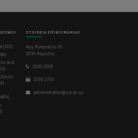
ΔΕΣΜΟΙ
ΣΤΟΙΧΕΙΑ ΕΠΙΚΟΙΝΩΝΙΑΣ
l (SIS)
Αρχ. Κυπριανού 30
3036 Λεμεσός
dle)
nts and
2500 2500
65)
ωδικού
2500 2750
t)
administration@cut.ac.cy
(MFA)
η
)