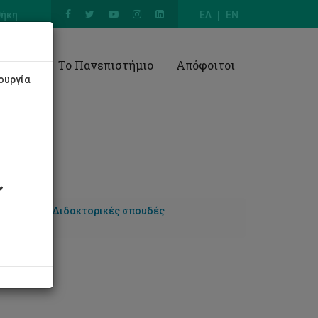
θήκη
ΕΛ
EN
Έρευνα
Το Πανεπιστήμιο
Απόφοιτοι
ουργία
Σπουδών
Διδακτορικές σπουδές