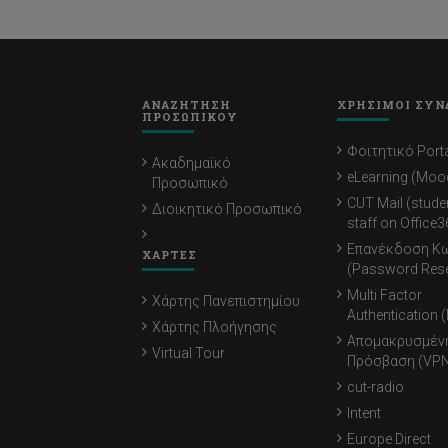
ΑΝΑΖΗΤΗΣΗ
ΧΡΗΣΙΜΟΙ ΣΥΝ
ΠΡΟΣΩΠΙΚΟΥ
Φοιτητικό Porta
Ακαδημαϊκό
eLearning (Moo
Προσωπικό
CUT Mail (stude
Διοικητικό Προσωπικό
staff on Office3
Επανέκδοση Κ
ΧΑΡΤΕΣ
(Password Rese
Multi Factor
Χάρτης Πανεπιστημίου
Authentication 
Χάρτης Πλοήγησης
Απομακρυσμέν
Virtual Tour
Πρόσβαση (VPN
cut-radio
Intent
Europe Direct