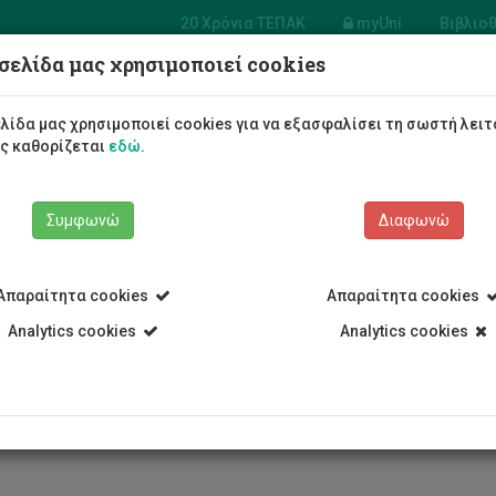
20 Χρόνια ΤΕΠΑΚ
myUni
Βιβλιο
σελίδα μας χρησιμοποιεί cookies
α Πολυμέσων
ραφικών
Φοιτητές/τριες
Σπουδές
λίδα μας χρησιμοποιεί cookies για να εξασφαλίσει τη σωστή λειτ
ών
ως καθορίζεται
εδώ
.
Συμφωνώ
Διαφωνώ
Απαραίτητα cookies
Απαραίτητα cookies
Τεχνών
Τμήμα Πολυμέσων και Γραφικών Τεχνών
Προγράμματα 
Analytics cookies
Analytics cookies