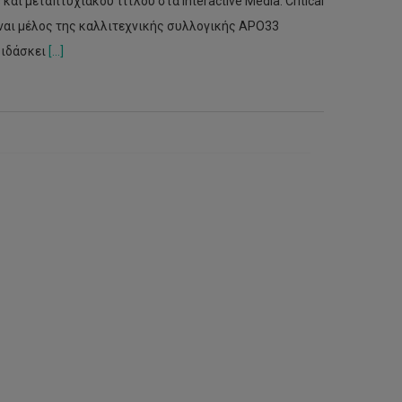
 και μεταπτυχιακού τίτλου στα Interactive Media: Critical
 Είναι μέλος της καλλιτεχνικής συλλογικής APO33
διδάσκει
[...]