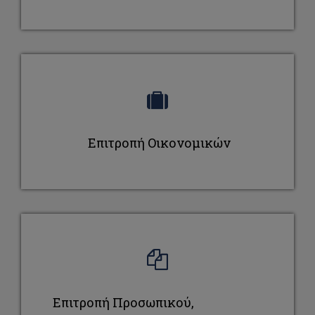
Αποτελέσματα Γραπτών Εξετάσεων/Μοριοδοτήσεων για
θέσεις Διοικητικού Προσωπικού
Προκηρύξεις Θέσεων Συντονιστικού Κέντρου EUt+
Επιτροπή Οικονομικών
Επιτροπή Προσωπικού,