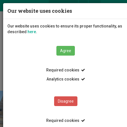
ΕΛ
EN
Our website uses cookies
Togg
Our website uses cookies to ensure its proper functionality, as
navig
described
here
.
Agree
The University
Administration
Board
Required cookies
Board Committees
Analytics cookies
Disagree
Required cookies