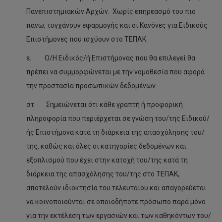
Πανεπιστημιακών Αρχών. Χωρίς επηρεασμό του πιο
2024/2025 Τμήμα Πολυμέσων και Γραφικών Τεχνών
πάνω, τυγχάνουν εφαρμογής και οι Κανόνες για Ειδικούς
2024/2025 Τμήμα Καλών Τεχνών
Επιστήμονες που ισχύουν στο ΤΕΠΑΚ.
2024/2025 Αυτοχρηματοδοτούμενο Πρόγραμμα
ε. Ο/Η Ειδικός/ή Επιστήμονας που θα επιλεγεί θα
ΠΟΛΥΓΡΑΤ
πρέπει να συμμορφώνεται με την νομοθεσία που αφορά
2024/2025 Τμήμα Χρηματοοικονομικής, Λογιστικής και
την προστασία προσωπικών δεδομένων.
Διοικητικής Επιστήμης
στ. Σημειώνεται ότι κάθε γραπτή ή προφορική
2024/2025 Τμήμα Ηλεκτρολόγων Μηχανικών και
Μηχανικών Η/Υ και Πληροφορικής
πληροφορία που περιέρχεται σε γνώση του/της Ειδικού/
ής Επιστήμονα κατά τη διάρκεια της απασχόλησης του/
2024/2025 Τμήμα Μηχανολόγων Μηχανικών και
Επιστήμης και Μηχανικής Υλικών
της, καθώς και όλες οι κατηγορίες δεδομένων και
εξοπλισμού που έχει στην κατοχή του/της κατά τη
2024/2025 Τμήμα Πολιτικών Μηχανικών και
Μηχανικών Γεωπληροφορικής
διάρκεια της απασχόλησης του/της στο ΤΕΠΑΚ,
αποτελούν ιδιοκτησία του τελευταίου και απαγορεύεται
2024/2025 Κέντρο Γλωσσών
να κοινοποιούνται σε οποιοδήποτε πρόσωπο παρά μόνο
2024/2025 Αυτοχρηματοδοτούμενο Προγράμματα
για την εκτέλεση των εργασιών και των καθηκόντων του/
Κέντρου Γλωσσών