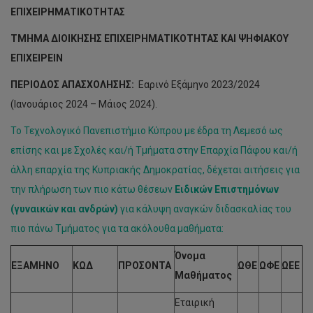
Αποκατάστασης
ΕΠΙΧΕΙΡΗΜΑΤΙΚΟΤΗΤΑΣ
Προκηρύξεις Θέσεων Ειδικών Επιστημόνων Αυτοχρημ.
ΤΜΗΜΑ ΔΙΟΙΚΗΣΗΣ ΕΠΙΧΕΙΡΗΜΑΤΙΚΟΤΗΤΑΣ ΚΑΙ ΨΗΦΙΑΚΟΥ
Πρόγραμμα – ΠΟΛΥΓΡΑΤ
ΕΠΙΧΕΙΡΕΙΝ
Προκηρύξεις Θέσεων Ειδικών Επιστημόνων Κέντρου
Γλωσσών
ΠΕΡΙΟΔΟΣ ΑΠΑΣΧΟΛΗΣΗΣ:
Εαρινό Εξάμηνο 2023/2024
(Ιανουάριος 2024 – Μάιος 2024).
Φθινοπωρινό εξάμηνο 2023/204 - Σχολή Διοίκησης
Τουρισμού, Φιλοξενίας και Επιχειρηματικότητας
Το Τεχνολογικό Πανεπιστήμιο Κύπρου με έδρα τη Λεμεσό ως
Προκηρύξεις Θέσεων Ειδικών Επιστημόνων Διοίκησης,
επίσης και με Σχολές και/ή Τμήματα στην Επαρχία Πάφου και/ή
Επιχειρηματικότητας και Ψηφιακού Επιχειρείν
άλλη επαρχία της Κυπριακής Δημοκρατίας, δέχεται αιτήσεις για
Προκηρύξεις Θέσεων Ειδικών Επιστημόνων Ακαδημία
την πλήρωση των πιο κάτω θέσεων
Ειδικών Επιστημόνων
Επαγγελμάτων Τουρισμού και Φιλοξενίας Κύπρου
(γυναικών και ανδρών)
για κάλυψη αναγκών διδασκαλίας του
Εαρινό Εξάμηνο 2023/2024
πιο πάνω Τμήματος για τα ακόλουθα μαθήματα:
Προκηρύξεις Θέσεων Ειδικών Επιστημόνων Ακαδημία
Όνομα
ΕΞΑΜΗΝΟ
ΚΩΔ
ΠΡΟΣΟΝΤΑ
ΩΘΕ
ΩΦΕ
ΩΕΕ
Επαγγελμάτων Τουρισμού και Φιλοξενίας Κύπρου
Μαθήματος
Προκηρύξεις Θέσεων Ειδικών Επιστημόνων Τμήμα
Εταιρική
Διοίκησης Τουρισμού και Φιλοξενίας