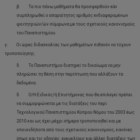
Επιστήμης
β. Τα πιο πάνω μαθήματα θα προσφερθούν εάν
συμπληρωθεί ο απαραίτητος αριθμός ενδιαφερομένων
Προκηρύξεις Θέσεων Ειδικών Επιστημόνων Τμήμα
Καλών Τεχνών
φοιτητριών/ών σύμφωνα με τους σχετικούς κανονισμούς
του Πανεπιστημίου.
Προκηρύξεις Θέσεων Ειδικών Επιστημόνων Κέντρο
Γλωσσών
γ. Οι ώρες διδασκαλίας των μαθημάτων πιθανόν να τύχουν
Προκηρύξεις Θέσεων Ειδικών Επιστημόνων Τμήμα
τροποποίησης.
Πολιτικών Μηχανικών και Μηχανικών
Γεωπληροφορικής
δ. Το Πανεπιστήμιο διατηρεί το δικαίωμα να μην
πληρώσει τη θέση στην περίπτωση που αλλάξουν τα
Ακαδημαϊκό Έτος 2024/2025
δεδομένα.
2024/2025 Τμήμα Χημικών Μηχανικών
δ. Ο/Η Ειδικός/ή Επιστήμονας που θα επιλεγεί πρέπει
2024/2025 Τμήμα Γεωπονικών Επιστημών,
να συμμορφώνεται με τις διατάξεις του περί
Βιοτεχνολογίας
Τεχνολογικού Πανεπιστημίου Κύπρου Νόμου του 2003 έως
2024/2025 Τμήμα Επικοινωνίας και Σπουδών
2010 και ως έχει μέχρι σήμερα τροποποιηθεί και με
Διαδικτύου
οποιονδήποτε από τους σχετικούς κανονισμούς, κανόνες
2024/2025 Τμήμα Επικοινωνίας και Μάρκετινγκ
όπως και τις οδηγίες, εγκυκλίους και άλλες διατάξεις των