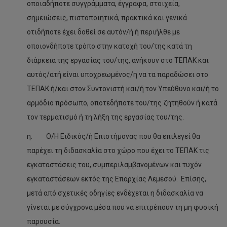
οποιαδήποτε συγγράμματα, έγγραφα, στοιχεία,
Εξετάσεις για Δημόσια Υπηρεσία
σημειώσεις, πιστοποιητικά, πρακτικά και γενικά
οτιδήποτε έχει δοθεί σε αυτόν/ή ή περιήλθε με
Προκηρύξεις Θέσεων Διοικητικού Προσωπικού
οποιονδήποτε τρόπο στην κατοχή του/της κατά τη
Διαδικασία Πρόσληψης
διάρκεια της εργασίας του/της, ανήκουν στο ΤΕΠΑΚ και
Προκηρύξεις Τμημάτων
αυτός/ατή είναι υποχρεωμένος/η να τα παραδώσει στο
ΤΕΠΑΚ ή/και στον Συντονιστή και/ή τον Υπεύθυνο και/ή το
Υπεύθυνη Δήλωση
αρμόδιο πρόσωπο, οποτεδήποτε του/της ζητηθούν ή κατά
Κατηγορίες Προσωπικού
τον τερματισμό ή τη λήξη της εργασίας του/της.
Αποτελέσματα Γραπτών Εξετάσεων/Μοριοδοτήσεων για
η. Ο/Η Ειδικός/ή Επιστήμονας που θα επιλεγεί θα
θέσεις Διοικητικού Προσωπικού
παρέχει τη διδασκαλία στο χώρο που έχει το ΤΕΠΑΚ τις
Προκηρύξεις Θέσεων Συντονιστικού Κέντρου EUt+
εγκαταστάσεις του, συμπεριλαμβανομένων και τυχόν
εγκαταστάσεων εκτός της Επαρχίας Λεμεσού. Επίσης,
μετά από σχετικές οδηγίες ενδέχεται η διδασκαλία να
γίνεται με σύγχρονα μέσα που να επιτρέπουν τη μη φυσική
παρουσία.