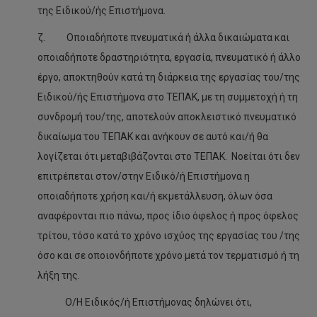
της Ειδικού/ής Επιστήμονα.
2024/2025 Τμήμα Επιστημών Αποκατάστασης
ζ. Οποιαδήποτε πνευματικά ή άλλα δικαιώματα και
2024/2025 Τμήμα Νοσηλευτικής
οποιαδήποτε δραστηριότητα, εργασία, πνευματικό ή άλλο
έργο, αποκτηθούν κατά τη διάρκεια της εργασίας του/της
2024/2025 Τμήμα Ναυτιλιακών
Ειδικού/ής Επιστήμονα στο ΤΕΠΑΚ, με τη συμμετοχή ή τη
2024/2025 Τμήμα Διοίκησης Τουρισμού και Φιλοξενίας
συνδρομή του/της, αποτελούν αποκλειστικό πνευματικό
(Μόνο Φθινοπωρινό Εξάμηνο)
δικαίωμα του ΤΕΠΑΚ και ανήκουν σε αυτό και/ή θα
2024/2025 Τμήμα Διοίκησης, Επιχειρηματικότητας και
λογίζεται ότι μεταβιβάζονται στο ΤΕΠΑΚ. Νοείται ότι δεν
Ψηφιακού Επιχειρείν (Μόνο Φθινοπωρινό Εξάμηνο)
επιτρέπεται στον/στην Ειδικό/ή Επιστήμονα η
2024/2025 Τμήμα Διοίκησης Τουρισμού και Φιλοξενίας
οποιαδήποτε χρήση και/ή εκμετάλλευση, όλων όσα
(Εαρινό Εξάμηνο)
αναφέρονται πιο πάνω, προς ίδιο όφελος ή προς όφελος
2024/2025 Τμήμα Διοίκησης, Επιχειρηματικότητας και
τρίτου, τόσο κατά το χρόνο ισχύος της εργασίας του /της
Ψηφιακού Επιχειρείν (Εαρινό Εξάμηνο)
όσο και σε οποιονδήποτε χρόνο μετά τον τερματισμό ή τη
2024/2025 Ακαδημία Επαγγελμάτων Τουρισμού και
λήξη της.
Φιλοξενίας Κύπρου
Ο/Η Ειδικός/ή Επιστήμονας δηλώνει ότι,
Φθινοπωρινό Εξάμηνο 2025/2026