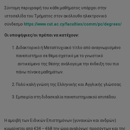
Σύντομη περιγραφή του κάθε μαθήματος υπάρχει στην
ιστοσελίδα του Τμήματος στον ακόλουθο ηλεκτρονικό
σύνδεσμο
https://www.cut.ac.cy/faculties/comm/pc/degrees/
Οι υποψήφιες/οι πρέπει να κατέχουν:
Διδακτορικό ή Μεταπτυχιακό τίτλο από αναγνωρισμένο
πανεπιστήμιο σε θέμα σχετικό με το γνωστικό
αντικείμενο της θέσης ανάλογα με την ένδειξη του πιο
πάνω πίνακα μαθημάτων.
Πολύ καλή γνώση της Ελληνικής και Αγγλικής γλώσσας.
Εμπειρία στη διδασκαλία πανεπιστημιακού επιπέδου.
Η αμοιβή των Ειδικών Επιστημόνων (γυναικών και ανδρών)
κυμαίνεται από €34 – €68 την ώρα αναλόγως προσόντων και της