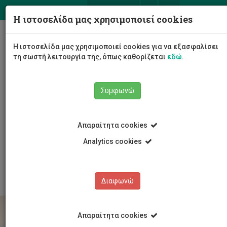
ΕΛ
EN
Η ιστοσελίδα μας χρησιμοποιεί cookies
Togg
Η ιστοσελίδα μας χρησιμοποιεί cookies για να εξασφαλίσει
navig
τη σωστή λειτουργία της, όπως καθορίζεται
εδώ
.
Το Πανεπιστήμιο
Διοίκηση
Συμφωνώ
Διοικητικές Υπηρεσίες
Υπηρεσία Ανθρώπινου Δυναμικού
Εργοδότηση
Προκηρύξεις Θέσεων Ειδικών Επιστημόνων
Απαραίτητα cookies
Διδασκαλίας
Προκηρύξεις Θέσεων Ειδικών Επιστημόνων Τμήμα
Analytics cookies
Διοίκησης, Επιχειρηματικότητας και Ψηφιακού
Επιχειρείν
Διαφωνώ
Απαραίτητα cookies