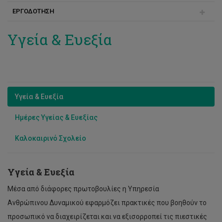
ΕΡΓΟΔΟΤΗΣΗ
Διαδρομή Καριέρας
Οργανογράμματα
Υγεία & Ευεξία
Ωφελήματα Προσωπικού
Προκηρύξεις Θέσεων Ειδικών Επιστημόνων Διδασκαλίας
Εξετάσεις για Δημόσια Υπηρεσία
Υγεία & Ευεξία
Προκηρύξεις Θέσεων Διοικητικού Προσωπικού
Ημέρες Υγείας & Ευεξίας
Διαδικασία Πρόσληψης
Προκηρύξεις Τμημάτων
Καλοκαιρινό Σχολείο
Υπεύθυνη Δήλωση
Υγεία & Ευεξία
Κατηγορίες Προσωπικού
Μέσα από διάφορες πρωτοβουλίες η Υπηρεσία
Αποτελέσματα Γραπτών Εξετάσεων/Μοριοδοτήσεων για
Ανθρώπινου Δυναμικού εφαρμόζει πρακτικές που βοηθούν το
θέσεις Διοικητικού Προσωπικού
προσωπικό να διαχειρίζεται και να εξισορροπεί τις πιεστικές