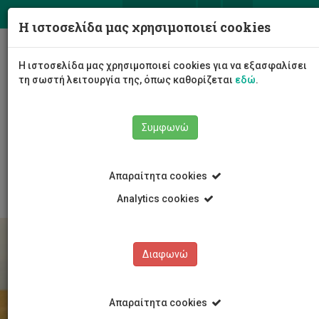
ΕΛ
EN
Η ιστοσελίδα μας χρησιμοποιεί cookies
Togg
Η ιστοσελίδα μας χρησιμοποιεί cookies για να εξασφαλίσει
navig
τη σωστή λειτουργία της, όπως καθορίζεται
εδώ
.
Το Πανεπιστήμιο
Διοίκηση
Συμφωνώ
Διοικητικές Υπηρεσίες
Υπηρεσία Ανθρώπινου Δυναμικού
Εργασιακό Περιβάλλον
Υγεία και Ευεξία
Απαραίτητα cookies
Analytics cookies
Διαφωνώ
Απαραίτητα cookies