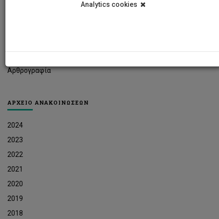
Analytics cookies
Φοιτητικά Νέα
Ερευνητικά Νέα
Ευκαιρίες Εργοδότησης
Δελτία Τύπου
Αρθρογραφία
ΑΡΧΕΙΟ ΑΝΑΚΟΙΝΩΣΕΩΝ
2024
2023
2022
2021
2020
2019
2018