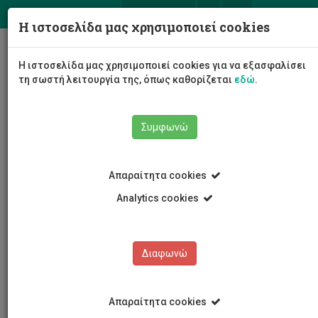
ΕΛ
EN
Η ιστοσελίδα μας χρησιμοποιεί cookies
Togg
Η ιστοσελίδα μας χρησιμοποιεί cookies για να εξασφαλίσει
navig
τη σωστή λειτουργία της, όπως καθορίζεται
εδώ
.
Συμφωνώ
Νέα και Ανακοινώσεις
Ευκαιρίες Εργοδότησης
Απαραίτητα cookies
Analytics cookies
Διαφωνώ
ΚΑΤΗΓΟΡΙΕΣ
Νέα και Ανακοινώσεις
Απαραίτητα cookies
Συνέδρια