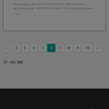
Δημοσίευση: Sun Jun 23 07:00:00 EEST 2024 Υποβολή
αιτήσεων μέχρι: 08/07/2024 και ώρα 11:59 μ.μ.(ώρα Κύπρου)
Previous
Next
«
2
3
4
5
6
7
8
9
10
»
51 - 60 / 285