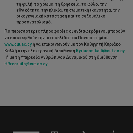
τη φυλή, το χρώμα, τη θρησκεία, το φύλο, την
εθνικότητα, την ηλικία, τη σωματική ικανότητα, την
οικογενειακή κατάσταση και το σεξουαλικό
προσανατολισμό.
Για περισσότερες πληροφορίες οι ενδιαφερόμενοι μπορούν
να επισκεφθούν την ιστοσελίδα του Πανεπιστημίου
www.cut.ac.cy
ή να επικοινωνούν με τον Καθηγητή Κυριάκο
Καλλή στην ηλεκτρονική διεύθυνση
Kyriacos
.
kalli
@
cut
.
ac
.
cy
ή με τη Υπηρεσία Ανθρώπινου Δυναμικού στη διεύθυνση
HRrecruits@cut.ac.cy