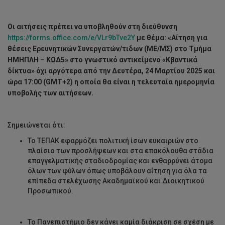
Οι αιτήσεις πρέπει να υποβληθούν στη διεύθυνση
https://forms.office.com/e/VLr9bTve2Y
με θέμα: «Αίτηση για
θέσεις Ερευνητικών Συνεργατών/τιδων (
ΜΕ/ΜΣ)
στο Τμήμα
ΗΜΗΠΛΗ
– ΚΩΔ5» στο γνωστικό αντικείμενο «Κβαντικά
δίκτυα» όχι αργότερα από την Δευτέρα, 24 Μαρτίου 2025 και
ώρα 17:00 (
GMT
+2) η οποία θα είναι η τελευταία ημερομηνία
υποβολής των αιτήσεων.
Σημειώνεται ότι:
Το ΤΕΠΑΚ εφαρμόζει πολιτική ίσων ευκαιριών στο
πλαίσιο των προσλήψεων και στα επακόλουθα στάδια
επαγγελματικής σταδιοδρομίας και ενθαρρύνει άτομα
όλων των φύλων όπως υποβάλουν αίτηση για όλα τα
επίπεδα στελέχωσης Ακαδημαϊκού και Διοικητικού
Προσωπικού.
Το Πανεπιστήμιο δεν κάνει καμία διάκριση σε σχέση με