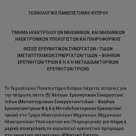
ΤΕΧΝΟΛΟΓΙΚΟ ΠΑΝΕΠΙΣΤΗΜΙΟ ΚΥΠΡΟΥ
ΤΜΗΜΑ
ΗΛΕΚΤΡΟΛΟΓΩΝ ΜΗΧΑΝΙΚΩΝ, ΚΑΙ ΜΗΧΑΝΙΚΩΝ
ΗΛΕΚΤΡΟΝΙΚΩΝ ΥΠΟΛΟΓΙΣΤΩΝ ΚΑΙ ΠΛΗΡΟΦΟΡΙΚΗΣ
ΘΕΣ
E
ΙΣ ΕΡΕΥΝΗΤΙΚΩΝ ΣΥΝΕΡΓΑΤΩΝ / ΤΙΔΩΝ
(
ΜΕΤΑΠΤΥΧΙΑΚΩΝ ΣΥΝΕΡΓΑΤΩΝ/ΤΙΔΩΝ – ΒΟΗΘΩΝ
ΕΡΕΥΝΗΤΩΝ/ΤΡΙΩΝ Β Ή Α Ή ΜΕΤΑΔΙΔΑΚΤΟΡΙΚΩΝ
ΕΡΕΥΝΗΤΩΝ/ΤΡΙΩΝ)
Το Τεχνολογικό Πανεπιστήμιο Κύπρου δέχεται αιτήσεις για
την πλήρωση πέντε
(5) θέσεων
Ερευνητικών Συνεργατών/
τιδων (Μεταπτυχιακών Συνεργατών/τιδων – Βοηθών
Ερευνητών/τριων Β ή Α ή Μεταδιδακτορικών Ερευνητών/
τριων)
στο Τμήμα Ηλεκτρολόγων Μηχανικών, Μηχανικών
Ηλεκτρονικών Υπολογιστών και Πληροφορικής
για πλήρη ή
μερική απασχόληση
σε ευρωπαϊκό ερευνητικό πρόγραμμα
στο γνωστικό αντικείμενο «
Κβαντικά δίκτυα
».