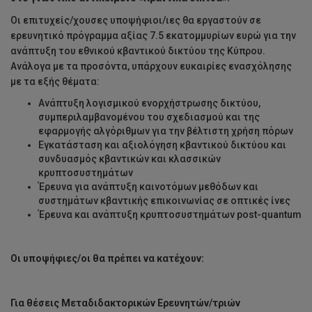
Οι επιτυχείς/χουσες υποψήφιοι/ιες θα εργαστούν σε
ερευνητικό πρόγραμμα αξίας 7.5 εκατομμυρίων ευρώ για την
ανάπτυξη του εθνικού κβαντικού δικτύου της Κύπρου.
Ανάλογα με τα προσόντα, υπάρχουν ευκαιρίες ενασχόλησης
με τα εξής θέματα:
Ανάπτυξη λογισμικού ενορχήστρωσης δικτύου,
συμπεριλαμβανομένου του σχεδιασμού και της
εφαρμογής αλγόριθμων για την βέλτιστη χρήση πόρων
Εγκατάσταση και αξιολόγηση κβαντικού δικτύου και
συνδυασμός κβαντικών και κλασσικών
κρυπτοσυστημάτων
Έρευνα για ανάπτυξη καινοτόμων μεθόδων και
συστημάτων κβαντικής επικοινωνίας σε οπτικές ίνες
Έρευνα και ανάπτυξη κρυπτοσυστημάτων post-quantum
Οι υποψήφιες/οι θα πρέπει να κατέχουν:
Για θέσεις Μεταδιδακτορικών Ερευνητών/τριών