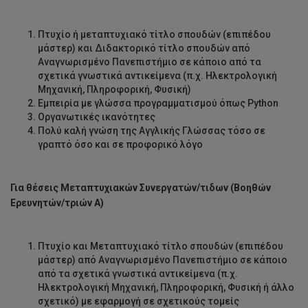
Πτυχίο ή μεταπτυχιακό τίτλο σπουδών (επιπέδου
μάστερ) και Διδακτορικό τίτλο σπουδών από
Αναγνωρισμένο Πανεπιστήμιο σε κάποιο από τα
σχετικά γνωστικά αντικείμενα (π.χ. Ηλεκτρολογική
Μηχανική, Πληροφορική, Φυσική)
Εμπειρία με γλώσσα προγραμματισμού όπως Python
Οργανωτικές ικανότητες
Πολύ καλή γνώση της Αγγλικής Γλώσσας τόσο σε
γραπτό όσο και σε προφορικό λόγο
Για θέσεις Μεταπτυχιακών Συνεργατών/τιδων (Βοηθών
Ερευνητών/τριών Α)
Πτυχίο και Μεταπτυχιακό τίτλο σπουδών (επιπέδου
μάστερ) από Αναγνωρισμένο Πανεπιστήμιο σε κάποιο
από τα σχετικά γνωστικά αντικείμενα (π.χ.
Ηλεκτρολογική Μηχανική, Πληροφορική, Φυσική ή άλλο
σχετικό) με εφαρμογή σε σχετικούς τομείς