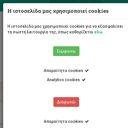
ΕΛ
EN
Η ιστοσελίδα μας χρησιμοποιεί cookies
Togg
Η ιστοσελίδα μας χρησιμοποιεί cookies για να εξασφαλίσει
navig
τη σωστή λειτουργία της, όπως καθορίζεται
εδώ
.
Το Πανεπιστήμιο
Διοίκηση
Συμφωνώ
Διοικητικές Υπηρεσίες
Υπηρεσία Ανθρώπινου Δυναμικού
Εργοδότηση
Απαραίτητα cookies
Analytics cookies
Διαφωνώ
Απαραίτητα cookies