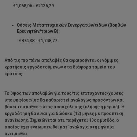
€1,068,06 - €2136,29
Θέσεις Μεταπτυχιακών Συνεργατών/τιδων (Βοηθών
Ερευνητών/τριων Β):
€874,38 - €1,748,77
Από τις πιο πάνω απολαβές θα αφαιρούνται οι νόμιμες
κρατήσεις εργοδοτούμενων στα διάφορα ταμεία του
κράτους.
Το ύψος των απολαβών για τους/τις επιτυχόντες/χουσες
υποψηφίους/ιες θα καθοριστεί αναλόγως προσόντων και
βάσει του καθεστώτος απασχόλησης (πλήρης ή μερική). Η
εργοδότηση θα είναι για δώδεκα (12) μήνες με προοπτική
ανανέωσης. Σημειώνεται ότι, παρέχεται 13ος μισθός, ο
οποίος έχει ενσωματωθεί κατ’ αναλογία στη μηνιαία
αντιμισθία.